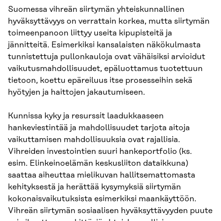
Suomessa vihreän siirtymän yhteiskunnallinen
hyväksyttävyys on verrattain korkea, mutta siirtymän
toimeenpanoon liittyy useita kipupisteitä ja
jännitteitä. Esimerkiksi kansalaisten näkökulmasta
tunnistettuja pullonkauloja ovat vähäisiksi arvioidut
vaikutusmahdollisuudet, epäluottamus tuotettuun
tietoon, koettu epäreiluus itse prosesseihin sekä
hyötyjen ja haittojen jakautumiseen.
Kunnissa kyky ja resurssit laadukkaaseen
hankeviestintää ja mahdollisuudet tarjota aitoja
vaikuttamisen mahdollisuuksia ovat rajallisia.
Vihreiden investointien suuri hankeportfolio (ks.
esim. Elinkeinoelämän keskusliiton dataikkuna)
saattaa aiheuttaa mielikuvan hallitsemattomasta
kehityksestä ja herättää kysymyksiä siirtymän
kokonaisvaikutuksista esimerkiksi maankäyttöön.
Vihreän siirtymän sosiaalisen hyväksyttävyyden puute