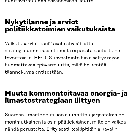
huoltovarmuuden paranemisen kautta.
Nykytilanne ja arviot
politiikkatoimien vaikutuksista
Vaikutusarviot osoittavat selvästi, että
strategialuonnoksen toimilla ei päästä asetettuihin
tavoitteisiin. BECCS-investointeihin sisältyy myös
huomattavaa epävarmuutta, mikä heikentää
tilannekuvaa entisestään.
Muuta kommentoitavaa energia- ja
ilmastostrategiaan liittyen
Suomen ilmastopolitiikan suunnittelujärjestelmä on
monimutkainen ja osin päällekkäinen, mille on vaikea
nähdä perusteita. Erityisesti keskipitkän aikavälin