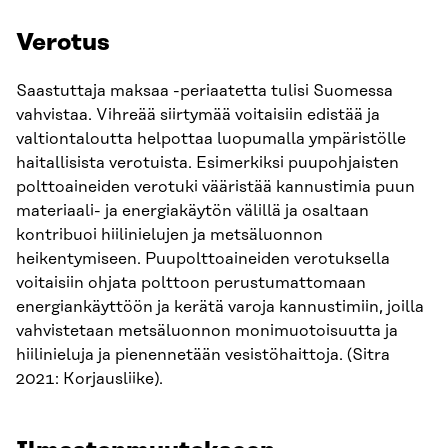
Verotus
Saastuttaja maksaa -periaatetta tulisi Suomessa
vahvistaa. Vihreää siirtymää voitaisiin edistää ja
valtiontaloutta helpottaa luopumalla ympäristölle
haitallisista verotuista. Esimerkiksi puupohjaisten
polttoaineiden verotuki vääristää kannustimia puun
materiaali- ja energiakäytön välillä ja osaltaan
kontribuoi hiilinielujen ja metsäluonnon
heikentymiseen. Puupolttoaineiden verotuksella
voitaisiin ohjata polttoon perustumattomaan
energiankäyttöön ja kerätä varoja kannustimiin, joilla
vahvistetaan metsäluonnon monimuotoisuutta ja
hiilinieluja ja pienennetään vesistöhaittoja. (Sitra
2021: Korjausliike).