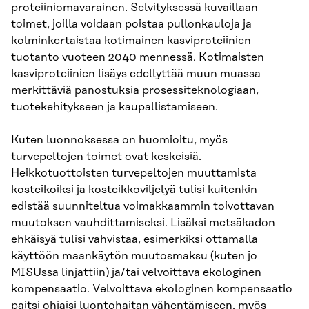
proteiiniomavarainen. Selvityksessä kuvaillaan
toimet, joilla voidaan poistaa pullonkauloja ja
kolminkertaistaa kotimainen kasviproteiinien
tuotanto vuoteen 2040 mennessä. Kotimaisten
kasviproteiinien lisäys edellyttää muun muassa
merkittäviä panostuksia prosessiteknologiaan,
tuotekehitykseen ja kaupallistamiseen.
Kuten luonnoksessa on huomioitu, myös
turvepeltojen toimet ovat keskeisiä.
Heikkotuottoisten turvepeltojen muuttamista
kosteikoiksi ja kosteikkoviljelyä tulisi kuitenkin
edistää suunniteltua voimakkaammin toivottavan
muutoksen vauhdittamiseksi. Lisäksi metsäkadon
ehkäisyä tulisi vahvistaa, esimerkiksi ottamalla
käyttöön maankäytön muutosmaksu (kuten jo
MISUssa linjattiin) ja/tai velvoittava ekologinen
kompensaatio. Velvoittava ekologinen kompensaatio
paitsi ohjaisi luontohaitan vähentämiseen, myös