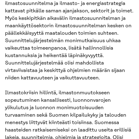
ilmastosuunnitelma ja ilmasto- ja energiastrategia
kattavat pitkälle saman ajanjakson, sektorit ja toimet.
Myös keskipitkän aikavälin ilmastosuunnitelman ja
maankäyttösektorin ilmastosuunnitelman kesken on
päällekkäisyyttä maatalouden toimien suhteen.
Suunnittelujärjestelmän monimutkaisuus uhkaa
vaikeuttaa toimeenpanoa, lisätä hallinnollisia
kustannuksia ja heikentää läpinäkyvyyttä.
Suunnittelujärjestelmää olisi mahdollista
virtaviivaistaa ja keskittyä ohjelmien määrän sijaan
niiden kattavuuteen ja vaikuttavuuteen.
Ilmastokriisin hillintä, ilmastonmuutokseen
sopeutuminen kansallisesti, luonnonvarojen
ylikulutus ja luonnon monimuotoisuuden
turvaaminen sekä Suomen kilpailukyky ja talouden
menestys liittyvät kiinteästi toisiinsa. Suomessa
haasteiden ratkaisemiseksi on laadittu useita erillisiä
lakeja, suunnitelmia, ohjelmia ja strategioita. Olisi