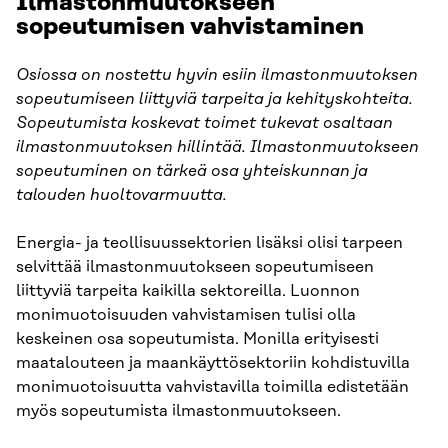
Ilmastonmuutokseen
sopeutumisen vahvistaminen
Osiossa on nostettu hyvin esiin ilmastonmuutoksen
sopeutumiseen liittyviä tarpeita ja kehityskohteita.
Sopeutumista koskevat toimet tukevat osaltaan
ilmastonmuutoksen hillintää. Ilmastonmuutokseen
sopeutuminen on tärkeä osa yhteiskunnan ja
talouden huoltovarmuutta.
Energia- ja teollisuussektorien lisäksi olisi tarpeen
selvittää ilmastonmuutokseen sopeutumiseen
liittyviä tarpeita kaikilla sektoreilla. Luonnon
monimuotoisuuden vahvistamisen tulisi olla
keskeinen osa sopeutumista. Monilla erityisesti
maatalouteen ja maankäyttösektoriin kohdistuvilla
monimuotoisuutta vahvistavilla toimilla edistetään
myös sopeutumista ilmastonmuutokseen.