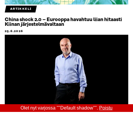
ARTIKKELI
China shock 2.0 – Eurooppa havahtuu liian hitaasti
Kiinan järjestelmävaltaan
25.6.2026
Olet nyt varjossa ""Default shadow"".
Poistu