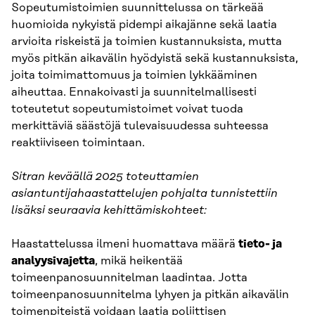
Sopeutumistoimien suunnittelussa on tärkeää
huomioida nykyistä pidempi aikajänne sekä laatia
arvioita riskeistä ja toimien kustannuksista, mutta
myös pitkän aikavälin hyödyistä sekä kustannuksista,
joita toimimattomuus ja toimien lykkääminen
aiheuttaa. Ennakoivasti ja suunnitelmallisesti
toteutetut sopeutumistoimet voivat tuoda
merkittäviä säästöjä tulevaisuudessa suhteessa
reaktiiviseen toimintaan.
Sitran keväällä 2025 toteuttamien
asiantuntijahaastattelujen pohjalta tunnistettiin
lisäksi seuraavia kehittämiskohteet:
Haastattelussa ilmeni huomattava määrä
tieto- ja
analyysivajetta
, mikä heikentää
toimeenpanosuunnitelman laadintaa. Jotta
toimeenpanosuunnitelma lyhyen ja pitkän aikavälin
toimenpiteistä voidaan laatia poliittisen