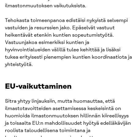
ilmastonmuutoksen vaikutuksista.
Tehokasta toimeenpanoa edistäisi nykyistä selvempi
vastuiden ja resurssien jako. Epäselvät vastuut
heikentävät etenkin kuntien sopeutumistyötä.
Vastuunjakoa esimerkiksi kuntien ja
hyvinvointialueiden välillä tulee kehittää ja lisäksi
tukea erityisesti pienempien kuntien koordinaatiota ja
yhteistyötä.
EU-vaikuttaminen
Sitra yhtyy linjauksiin, mutta huomauttaa, että
ilmastotavoitteiden asettamisessa keskeisintä on
huomioida ilmastonmuutoksen hillinnän kiireellisyys
ja toisaalta EU:n mahdollisuudet hyötyä edelläkävijän
roolista taloudellisena toimintana ja