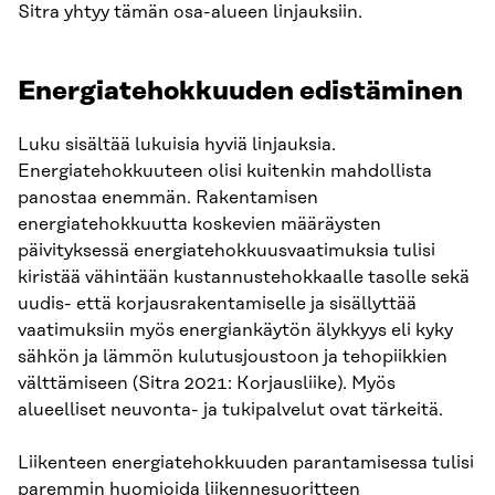
Sitra yhtyy tämän osa-alueen linjauksiin.
Energiatehokkuuden edistäminen
Luku sisältää lukuisia hyviä linjauksia.
Energiatehokkuuteen olisi kuitenkin mahdollista
panostaa enemmän. Rakentamisen
energiatehokkuutta koskevien määräysten
päivityksessä energiatehokkuusvaatimuksia tulisi
kiristää vähintään kustannustehokkaalle tasolle sekä
uudis- että korjausrakentamiselle ja sisällyttää
vaatimuksiin myös energiankäytön älykkyys eli kyky
sähkön ja lämmön kulutusjoustoon ja tehopiikkien
välttämiseen (Sitra 2021: Korjausliike). Myös
alueelliset neuvonta- ja tukipalvelut ovat tärkeitä.
Liikenteen energiatehokkuuden parantamisessa tulisi
paremmin huomioida liikennesuoritteen