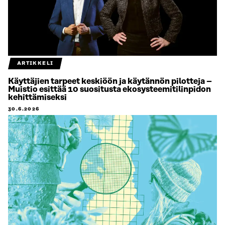
ARTIKKELI
Käyttäjien tarpeet keskiöön ja käytännön pilotteja –
Muistio esittää 10 suositusta ekosysteemitilinpidon
kehittämiseksi
30.6.2026