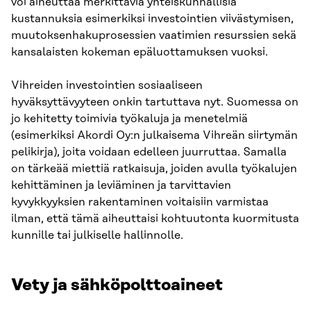
voi aiheuttaa merkittäviä yhteiskunnallisia
kustannuksia esimerkiksi investointien viivästymisen,
muutoksenhakuprosessien vaatimien resurssien sekä
kansalaisten kokeman epäluottamuksen vuoksi.
Vihreiden investointien sosiaaliseen
hyväksyttävyyteen onkin tartuttava nyt. Suomessa on
jo kehitetty toimivia työkaluja ja menetelmiä
(esimerkiksi Akordi Oy:n julkaisema Vihreän siirtymän
pelikirja), joita voidaan edelleen juurruttaa. Samalla
on tärkeää miettiä ratkaisuja, joiden avulla työkalujen
kehittäminen ja leviäminen ja tarvittavien
kyvykkyyksien rakentaminen voitaisiin varmistaa
ilman, että tämä aiheuttaisi kohtuutonta kuormitusta
kunnille tai julkiselle hallinnolle.
Vety ja sähköpolttoaineet