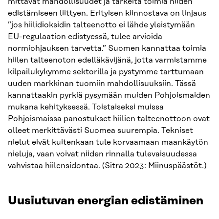
mittavat mahdollisuudet ja tärkeitä toimia niiden
edistämiseen liittyen. Erityisen kiinnostava on linjaus
”jos hiilidioksidin talteenotto ei lähde yleistymään
EU-regulaation edistyessä, tulee arvioida
normiohjauksen tarvetta.” Suomen kannattaa toimia
hiilen talteenoton edelläkävijänä, jotta varmistamme
kilpailukykymme sektorilla ja pystymme tarttumaan
uuden markkinan tuomiin mahdollisuuksiin. Tässä
kannattaakin pyrkiä pysymään muiden Pohjoismaiden
mukana kehityksessä. Toistaiseksi muissa
Pohjoismaissa panostukset hiilien talteenottoon ovat
olleet merkittävästi Suomea suurempia. Tekniset
nielut eivät kuitenkaan tule korvaamaan maankäytön
nieluja, vaan voivat niiden rinnalla tulevaisuudessa
vahvistaa hiilensidontaa. (Sitra 2023: Miinuspäästöt.)
Uusiutuvan energian edistäminen