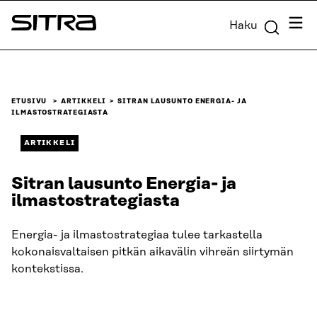
Siirry
Valik
Haku
suoraan
Sitra
sisältöön
↓
ETUSIVU
ARTIKKELI
SITRAN LAUSUNTO ENERGIA- JA
ILMASTOSTRATEGIASTA
ARTIKKELI
Sitran lausunto Energia- ja
ilmastostrategiasta
Energia- ja ilmastostrategiaa tulee tarkastella
kokonaisvaltaisen pitkän aikavälin vihreän siirtymän
kontekstissa.