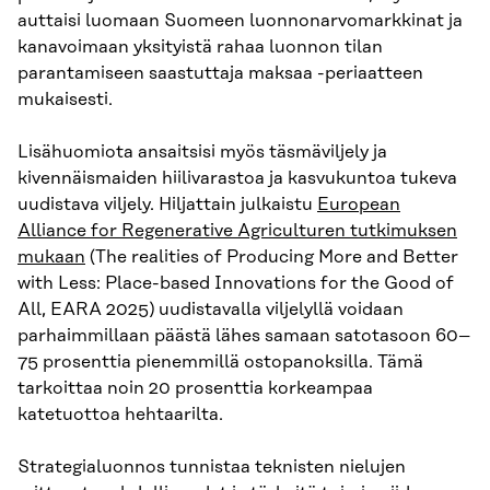
auttaisi luomaan Suomeen luonnonarvomarkkinat ja
kanavoimaan yksityistä rahaa luonnon tilan
parantamiseen saastuttaja maksaa -periaatteen
mukaisesti.
Lisähuomiota ansaitsisi myös täsmäviljely ja
kivennäismaiden hiilivarastoa ja kasvukuntoa tukeva
uudistava viljely. Hiljattain julkaistu
European
Alliance for Regenerative Agriculturen tutkimuksen
mukaan
(The realities of Producing More and Better
with Less: Place-based Innovations for the Good of
All, EARA 2025) uudistavalla viljelyllä voidaan
parhaimmillaan päästä lähes samaan satotasoon 60–
75 prosenttia pienemmillä ostopanoksilla. Tämä
tarkoittaa noin 20 prosenttia korkeampaa
katetuottoa hehtaarilta.
Strategialuonnos tunnistaa teknisten nielujen