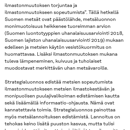
ilmastonmuutoksen torjuntaa ja
ilmastonmuutokseen sopeutumista”. Tällä hetkellä
Suomen metsät ovat päästölähde, metsäluonnon
monimuotoisuus heikkenee tuoreimman arvion
(Suomen luontotyyppien uhanalaisuusarviointi 2018,
Suomen lajiston uhanalaisuusarviointi 2019) mukaan
edelleen ja metsien käytön vesistökuormitus on
huomattavaa. Lisäksi ilmastonmuutoksen mukana
tuleva lämpeneminen, kuivuus ja tuholaiset
muodostavat merkittävän uhan metsävaroille.
Strategialuonnos edistää metsien sopeutumista
ilmastonmuutokseen metsien ilmastokestävän ja
monipuolisen puulajivalikoiman edistämisen kautta
sekä lisäämällä informaatio-ohjausta. Nämä ovat
kannatettavia toimia. Strategialuonnos painottaa
myös metsälannoituksen edistämistä. Lannoitus on
tehokas keino lisätä puuston kasvua, mutta tulisi