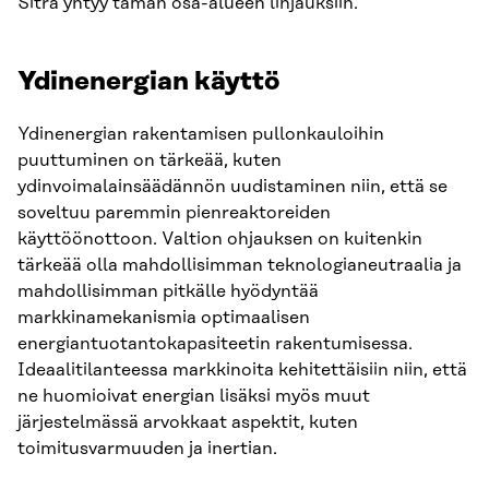
Sitra yhtyy tämän osa-alueen linjauksiin.
Ydinenergian käyttö
Ydinenergian rakentamisen pullonkauloihin
puuttuminen on tärkeää, kuten
ydinvoimalainsäädännön uudistaminen niin, että se
soveltuu paremmin pienreaktoreiden
käyttöönottoon. Valtion ohjauksen on kuitenkin
tärkeää olla mahdollisimman teknologianeutraalia ja
mahdollisimman pitkälle hyödyntää
markkinamekanismia optimaalisen
energiantuotantokapasiteetin rakentumisessa.
Ideaalitilanteessa markkinoita kehitettäisiin niin, että
ne huomioivat energian lisäksi myös muut
järjestelmässä arvokkaat aspektit, kuten
toimitusvarmuuden ja inertian.