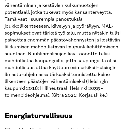
vähentäminen ja kestävien kulkumuotojen
potentiaali, jotka tukevat myös kansanterveyttä.
Tämä vaatii suurempia panostuksia
joukkoliikenteeseen, kävelyyn ja pyöräilyyn. MAL-
sopimukset ovat tärkeä työkalu, mutta niitäkin tulisi
painottaa enemmän päästövähennysten ja kestävän
liikkumisen mahdollistavan kaupunkikehittämiseen
suuntaan. Ruuhkamaksujen käyttöönotto tulisi
mahdollistaa kaupungeille, jotta kaupungeilla olisi
mahdollisuus ottaa käyttöön esimerkiksi Helsingin
ilmasto-ohjelmassa tärkeäksi tunnistettu keino
liikenteen päästöjen vähentämiseksi (Helsingin
kaupunki 2018: Hiilineutraali Helsinki 2035 -
toimenpideohjelma). (Sitra 2021: Korjausliike.)
Energiaturvallisuus