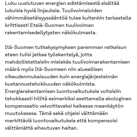
Luku uusiutuvan energian edistämisestä sisältää
lukuisia hyviä linjauksia. Tuulivoimaloiden
vähimmäisetäisyyssääntöä tulee kuitenkin tarkastella
kriittisesti Etelä-Suomen tuulivoiman
rakentamisedellytysten näkökulmasta.
Itä-Suomen tutkakysymyksen paremman ratkaisun
eteen tulisi jatkaa työskentelyä, jotta
mahdollistettaisiin mielekäs tuulivoimarakentamisen
määrä myös Itä-Suomeen niin alueellisen
oikeudenmukaisuuden kuin energiajärjestelmän
kustannustehokkuuden näkökulmista.
Energiarakentamisen luontovaikutuksia voitaisiin
tehokkaasti hillitä esimerkiksi asettamalla ekologinen
kompensaatio velvoittavaksi kaikessa maankäytön
muutoksessa. Tämä sekä ohjaisi välttämään
merkittäviä luontovaikutuksia että kompensoisi
välttämättä aiheutuvan haitan.