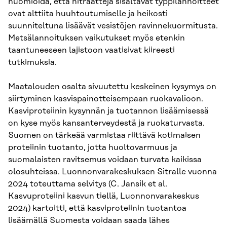
huomioida, että nitraatteja sisältävät typpilannoitteet
ovat alttiita huuhtoutumiselle ja heikosti
suunniteltuna lisäävät vesistöjen ravinnekuormitusta.
Metsälannoituksen vaikutukset myös etenkin
taantuneeseen lajistoon vaatisivat kiireesti
tutkimuksia.
Maatalouden osalta sivuutettu keskeinen kysymys on
siirtyminen kasvispainotteisempaan ruokavalioon.
Kasviproteiinin kysynnän ja tuotannon lisäämisessä
on kyse myös kansanterveydestä ja ruokaturvasta.
Suomen on tärkeää varmistaa riittävä kotimaisen
proteiinin tuotanto, jotta huoltovarmuus ja
suomalaisten ravitsemus voidaan turvata kaikissa
olosuhteissa. Luonnonvarakeskuksen Sitralle vuonna
2024 toteuttama selvitys (C. Jansik et al.
Kasvuproteiini kasvun tiellä, Luonnonvarakeskus
2024) kartoitti, että kasviproteiinin tuotantoa
lisäämällä Suomesta voidaan saada lähes