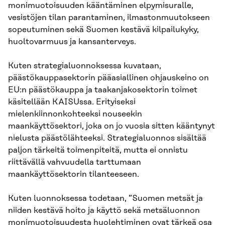
monimuotoisuuden kääntäminen elpymisuralle,
vesistöjen tilan parantaminen, ilmastonmuutokseen
sopeutuminen sekä Suomen kestävä kilpailukyky,
huoltovarmuus ja kansanterveys.
Kuten strategialuonnoksessa kuvataan,
päästökauppasektorin pääasiallinen ohjauskeino on
EU:n päästökauppa ja taakanjakosektorin toimet
käsitellään KAISUssa. Erityiseksi
mielenkiinnonkohteeksi nouseekin
maankäyttösektori, joka on jo vuosia sitten kääntynyt
nielusta päästölähteeksi. Strategialuonnos sisältää
paljon tärkeitä toimenpiteitä, mutta ei onnistu
riittävällä vahvuudella tarttumaan
maankäyttösektorin tilanteeseen.
Kuten luonnoksessa todetaan, ”Suomen metsät ja
niiden kestävä hoito ja käyttö sekä metsäluonnon
monimuotoisuudesta huolehtiminen ovat tärkeä osa