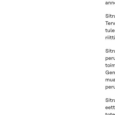
ann
Sitr
Terv
tule
riit
Sit
per
toi
Gen
mua
per
Sitr
eett
tote