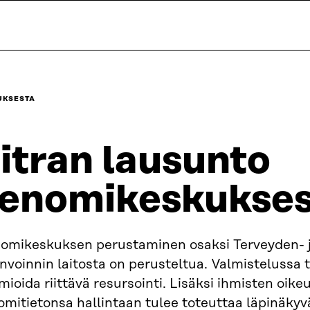
UKSESTA
itran lausunto
enomikeskukses
omikeskuksen perustaminen osaksi Terveyden- 
nvoinnin laitosta on perusteltua. Valmistelussa 
ioida riittävä resursointi. Lisäksi ihmisten oik
mitietonsa hallintaan tulee toteuttaa läpinäkyvä