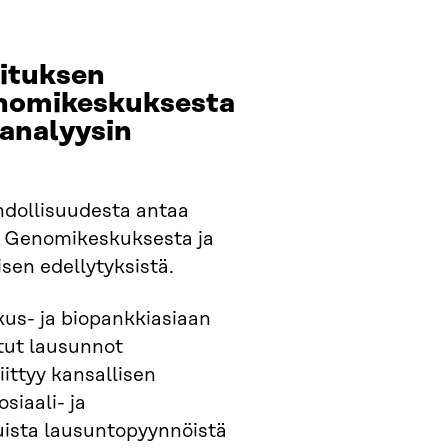
ituksen
enomikeskuksesta
 analyysin
hdollisuudesta antaa
si Genomikeskuksesta ja
sen edellytyksistä.
kus- ja biopankkiasiaan
etut lausunnot
ittyy kansallisen
siaali- ja
uista lausuntopyynnöistä