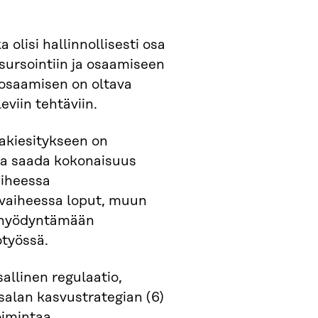
lisi hallinnollisesti osa
esursointiin ja osaamiseen
a osaamisen on oltava
eviin tehtäviin.
akiesitykseen on
apa saada kokonaisuus
aiheessa
vaiheessa loput, muun
 hyödyntämään
työssä.
sallinen regulaatio,
salan kasvustrategian (6)
oimintaa.