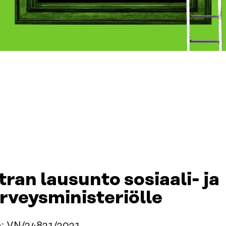
tran lausunto sosiaali- ja
rveysministeriölle
a:
VN/24821/2021