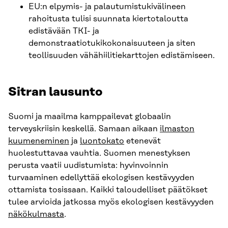
EU:n elpymis- ja palautumistukivälineen
rahoitusta tulisi suunnata kiertotaloutta
edistävään TKI- ja
demonstraatiotukikokonaisuuteen ja siten
teollisuuden vähähiilitiekarttojen edistämiseen.
Sitran lausunto
Suomi ja maailma kamppailevat globaalin
terveyskriisin keskellä. Samaan aikaan
ilmaston
kuumeneminen
ja
luontokato
etenevät
huolestuttavaa vauhtia. Suomen menestyksen
perusta vaatii uudistumista: hyvinvoinnin
turvaaminen edellyttää ekologisen kestävyyden
ottamista tosissaan. Kaikki taloudelliset päätökset
tulee arvioida jatkossa myös ekologisen kestävyyden
näkökulmasta
.