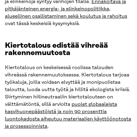
ja elinkeinoja syntyy vanhojen tilalle.
Ennakoitava ja
pitkäjänteinen energia- ja elinkeinopolitiikka,
alueellinen osallistaminen sekä koulutus ja rahoitus
ovat tässä keskeisiä kysymyksiä.
Kiertotalous edistää vihreää
rakennemuutosta
Kiertotalous on keskeisessä roolissa talouden
vihreässä rakennemuutoksessa. Kiertotalous tarjoaa
työkaluja, joilla voidaan elvyttää ja monipuolistaa
taloutta, luoda uutta työtä ja hillitä ekologista kriisiä.
Siirtyminen hiilineutraaliin kiertotalouteen on
välttämätöntä, sillä arviolta
puolet globaaleista
kasvihuonepäästöistä ja noin 90 prosenttia
luontokadosta aiheutuu materiaalien käyttöönotosta
ja prosessoinnista
.