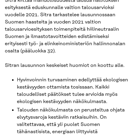
Sitra kiittää mahdollisuudesta lausua hallituksen
esityksestä eduskunnalle valtion talousarvioksi
vuodelle 2021. Sitra tarkastelee lausunnossaan
Suomen haasteita ja vuoden 2021 valtion
talousarvioesityksen toimenpiteitä hiilineutraalin
Suomen ja ilmastotavoitteiden edistämiseksi
erityisesti työ- ja elinkeinoministeriön hallinnonalan
osalta (pääluokka 32).
Sitran lausunnon keskeiset huomiot on koottu alle.
Hyvinvoinnin turvaaminen edellyttää ekologisen
kestävyyden ottamista tosissaan. Kaikki
taloudelliset päätökset tulee arvioida myös
ekologisen kestävyyden näkökulmasta.
Talouden näkökulmasta on perusteltua ohjata
elvytysvaroja kestäviin ratkaisuihin. On
valitettavaa, että yli puolet Suomen
tähänastisista, energiaan liittyvistä