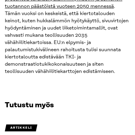
tuotannon päästöistä vuoteen 2050 mennessä
.
Tämän vuoksi on keskeistä, että kiertotalouden
keinot, kuten hukkalämmön hyötykäyttö, sivuvirtojen
hyödyntäminen ja uudet liiketoimintamallit, ovat
vahvasti mukana teollisuuden 2035
vähähiilitiekartoissa. EU:n elpymis- ja
palautumistukivälineen rahoitusta tulisi suunnata
kiertotaloutta edistävään TKI- ja
demonstraatiotukikokonaisuuteen ja siten
teollisuuden vähähiilitiekarttojen edistämiseen.
Tutustu myös
ARTIKKELI