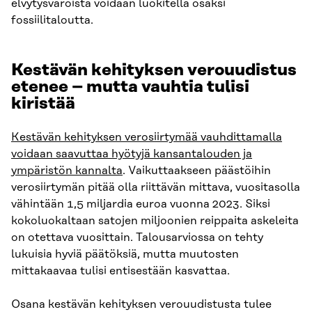
elvytysvaroista voidaan luokitella osaksi
fossiilitaloutta.
Kestävän kehityksen verouudistus
etenee – mutta vauhtia tulisi
kiristää
Kestävän kehityksen verosiirtymää vauhdittamalla
voidaan saavuttaa hyötyjä kansantalouden ja
ympäristön kannalta
. Vaikuttaakseen päästöihin
verosiirtymän pitää olla riittävän mittava, vuositasolla
vähintään 1,5 miljardia euroa vuonna 2023. Siksi
kokoluokaltaan satojen miljoonien reippaita askeleita
on otettava vuosittain. Talousarviossa on tehty
lukuisia hyviä päätöksiä, mutta muutosten
mittakaavaa tulisi entisestään kasvattaa.
Osana kestävän kehityksen verouudistusta tulee