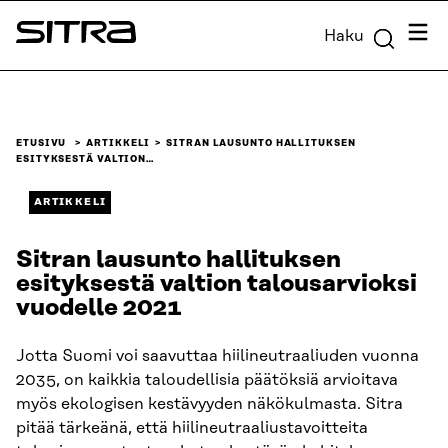
Siirry
Valik
Haku
suoraan
Sitra
sisältöön
↓
ETUSIVU
ARTIKKELI
SITRAN LAUSUNTO HALLITUKSEN
ESITYKSESTÄ VALTION…
ARTIKKELI
Sitran lausunto hallituksen
esityksestä valtion talousarvioksi
vuodelle 2021
Jotta Suomi voi saavuttaa hiilineutraaliuden vuonna
2035, on kaikkia taloudellisia päätöksiä arvioitava
myös ekologisen kestävyyden näkökulmasta. Sitra
pitää tärkeänä, että hiilineutraaliustavoitteita