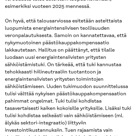
esimerkiksi vuoteen 2025 mennessä.
On hyvä, että talousarviossa esitetään asteittaista
luopumista energiaintensiivisen teollisuuden
veronpalautuksesta. Samoin on kannatettavaa, että
nykymuotoinen päästökauppakompensaatio
lakkautetaan. Hallitus on päättänyt, että tilalle
luodaan uusi energiaintensiivisten yritysten
sähköistämistuki. On tärkeää, että tuki kannustaa
tehokkaasti hiilineutraaliin tuotantoon ja
energiaintensiivisten yritysten toimintojen
sähköistämiseen. Uuden tukimuodon suunnittelussa
tulisi välttää nykyisen päästökauppakompensaation
pahimmat ongelmat. Tuki tulisi kohdistaa
tasavertaisesti kaiken kokoisille yrityksille. Lisäksi tuki
tulisi kohdistaa selkeästi vain sähköistämiseen (ml.
älykäs sektori-integraatio) liittyviin
investointikustannuksiin. Tuen rajaamista vain