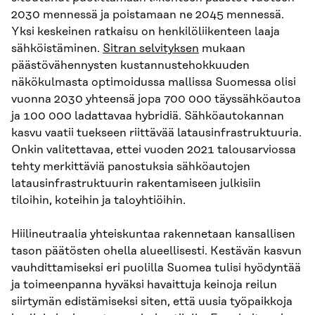
2030 mennessä ja poistamaan ne 2045 mennessä.
Yksi keskeinen ratkaisu on henkilöliikenteen laaja
sähköistäminen.
Sitran selvityksen
mukaan
päästövähennysten kustannustehokkuuden
näkökulmasta optimoidussa mallissa Suomessa olisi
vuonna 2030 yhteensä jopa 700 000 täyssähköautoa
ja 100 000 ladattavaa hybridiä. Sähköautokannan
kasvu vaatii tuekseen riittävää latausinfrastruktuuria.
Onkin valitettavaa, ettei vuoden 2021 talousarviossa
tehty merkittäviä panostuksia sähköautojen
latausinfrastruktuurin rakentamiseen julkisiin
tiloihin, koteihin ja taloyhtiöihin.
Hiilineutraalia yhteiskuntaa rakennetaan kansallisen
tason päätösten ohella alueellisesti. Kestävän kasvun
vauhdittamiseksi eri puolilla Suomea tulisi hyödyntää
ja toimeenpanna hyväksi havaittuja keinoja reilun
siirtymän edistämiseksi siten, että uusia työpaikkoja