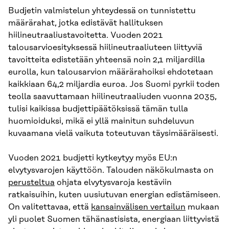
Budjetin valmistelun yhteydessä on tunnistettu
määrärahat, jotka edistävät hallituksen
hiilineutraaliustavoitetta. Vuoden 2021
talousarvioesityksessä hiilineutraaliuteen liittyviä
tavoitteita edistetään yhteensä noin 2,1 miljardilla
eurolla, kun talousarvion määrärahoiksi ehdotetaan
kaikkiaan 64,2 miljardia euroa. Jos Suomi pyrkii toden
teolla saavuttamaan hiilineutraaliuden vuonna 2035,
tulisi kaikissa budjettipäätöksissä tämän tulla
huomioiduksi, mikä ei yllä mainitun suhdeluvun
kuvaamana vielä vaikuta toteutuvan täysimääräisesti.
Vuoden 2021 budjetti kytkeytyy myös EU:n
elvytysvarojen käyttöön. Talouden näkökulmasta on
perusteltua
ohjata elvytysvaroja kestäviin
ratkaisuihin, kuten uusiutuvan energian edistämiseen.
On valitettavaa, että
kansainvälisen vertailun
mukaan
yli puolet Suomen tähänastisista, energiaan liittyvistä