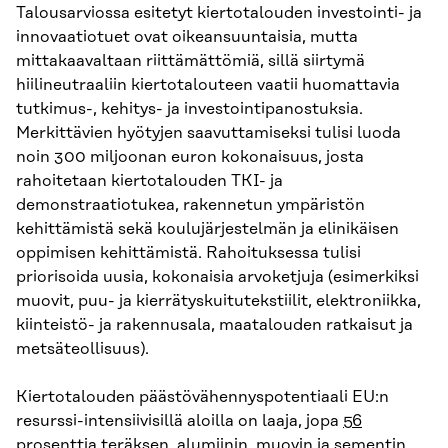
Talousarviossa esitetyt kiertotalouden investointi- ja
innovaatiotuet ovat oikeansuuntaisia, mutta
mittakaavaltaan riittämättömiä, sillä siirtymä
hiilineutraaliin kiertotalouteen vaatii huomattavia
tutkimus-, kehitys- ja investointipanostuksia.
Merkittävien hyötyjen saavuttamiseksi tulisi luoda
noin 300 miljoonan euron kokonaisuus, josta
rahoitetaan kiertotalouden TKI- ja
demonstraatiotukea, rakennetun ympäristön
kehittämistä sekä koulujärjestelmän ja elinikäisen
oppimisen kehittämistä. Rahoituksessa tulisi
priorisoida uusia, kokonaisia arvoketjuja (esimerkiksi
muovit, puu- ja kierrätyskuitutekstiilit, elektroniikka,
kiinteistö- ja rakennusala, maatalouden ratkaisut ja
metsäteollisuus).
Kiertotalouden päästövähennyspotentiaali EU:n
resurssi-intensiivisillä aloilla on laaja, jopa
56
prosenttia teräksen, alumiinin, muovin ja sementin