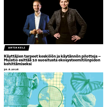
ARTIKKELI
Käyttäjien tarpeet keskiöön ja käytännön pilotteja –
Muistio esittää 10 suositusta ekosysteemitilinpidon
kehittämiseksi
30.6.2026