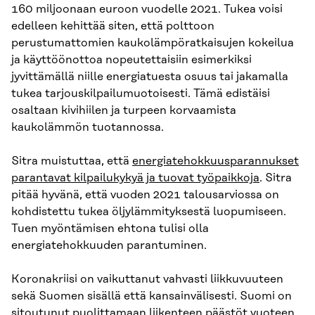
160 miljoonaan euroon vuodelle 2021. Tukea voisi
edelleen kehittää siten, että polttoon
perustumattomien kaukolämpöratkaisujen kokeilua
ja käyttöönottoa nopeutettaisiin esimerkiksi
jyvittämällä niille energiatuesta osuus tai jakamalla
tukea tarjouskilpailumuotoisesti. Tämä edistäisi
osaltaan kivihiilen ja turpeen korvaamista
kaukolämmön tuotannossa.
Sitra muistuttaa, että
energiatehokkuusparannukset
parantavat kilpailukykyä ja tuovat työpaikkoja
. Sitra
pitää hyvänä, että vuoden 2021 talousarviossa on
kohdistettu tukea öljylämmityksestä luopumiseen.
Tuen myöntämisen ehtona tulisi olla
energiatehokkuuden parantuminen.
Koronakriisi on vaikuttanut vahvasti liikkuvuuteen
sekä Suomen sisällä että kansainvälisesti. Suomi on
sitoutunut puolittamaan liikenteen päästöt vuoteen