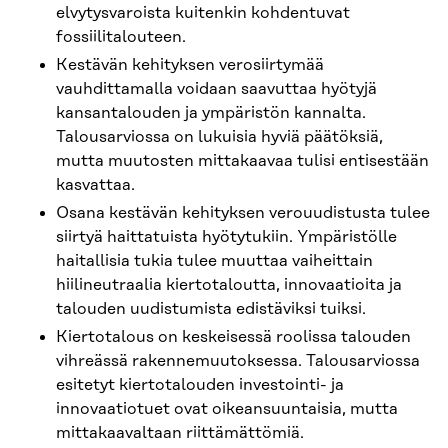
elvytysvaroista kuitenkin kohdentuvat
fossiilitalouteen.
Kestävän kehityksen verosiirtymää
vauhdittamalla voidaan saavuttaa hyötyjä
kansantalouden ja ympäristön kannalta.
Talousarviossa on lukuisia hyviä päätöksiä,
mutta muutosten mittakaavaa tulisi entisestään
kasvattaa.
Osana kestävän kehityksen verouudistusta tulee
siirtyä haittatuista hyötytukiin. Ympäristölle
haitallisia tukia tulee muuttaa vaiheittain
hiilineutraalia kiertotaloutta, innovaatioita ja
talouden uudistumista edistäviksi tuiksi.
Kiertotalous on keskeisessä roolissa talouden
vihreässä rakennemuutoksessa. Talousarviossa
esitetyt kiertotalouden investointi- ja
innovaatiotuet ovat oikeansuuntaisia, mutta
mittakaavaltaan riittämättömiä.