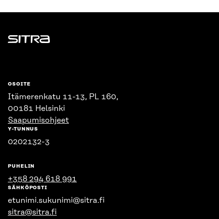
Sitra
OSOITE
Itämerenkatu 11-13, PL 160,
00181 Helsinki
Saapumisohjeet
Y-TUNNUS
0202132-3
PUHELIN
+358 294 618 991
SÄHKÖPOSTI
etunimi.sukunimi@sitra.fi
sitra@sitra.fi