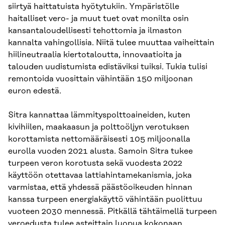
siirtyä haittatuista hyötytukiin. Ympäristölle
haitalliset vero- ja muut tuet ovat monilta osin
kansantaloudellisesti tehottomia ja ilmaston
kannalta vahingollisia. Niitä tulee muuttaa vaiheittain
hiilineutraalia kiertotaloutta, innovaatioita ja
talouden uudistumista edistäviksi tuiksi. Tukia tulisi
remontoida vuosittain vähintään 150 miljoonan
euron edestä.
Sitra kannattaa lämmityspolttoaineiden, kuten
kivihiilen, maakaasun ja polttoöljyn verotuksen
korottamista nettomääräisesti 105 miljoonalla
eurolla vuoden 2021 alusta. Samoin Sitra tukee
turpeen veron korotusta sekä vuodesta 2022
käyttöön otettavaa lattiahintamekanismia, joka
varmistaa, että yhdessä päästöoikeuden hinnan
kanssa turpeen energiakäyttö vähintään puolittuu
vuoteen 2030 mennessä. Pitkällä tähtäimellä turpeen
veroedusta tulee asteittain luopua kokonaan,