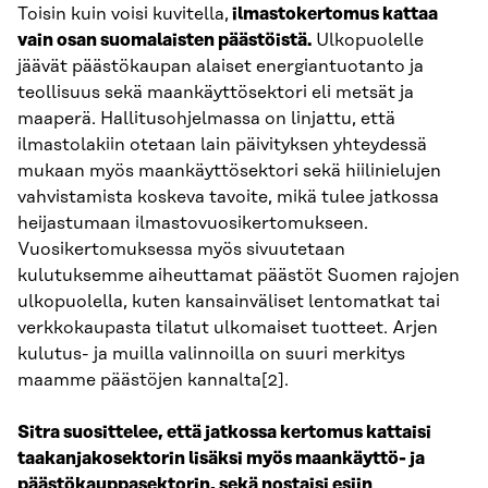
Toisin kuin voisi kuvitella,
ilmastokertomus kattaa
vain osan suomalaisten päästöistä.
Ulkopuolelle
jäävät päästökaupan alaiset energiantuotanto ja
teollisuus sekä maankäyttösektori eli metsät ja
maaperä. Hallitusohjelmassa on linjattu, että
ilmastolakiin otetaan lain päivityksen yhteydessä
mukaan myös maankäyttösektori sekä hiilinielujen
vahvistamista koskeva tavoite, mikä tulee jatkossa
heijastumaan ilmastovuosikertomukseen.
Vuosikertomuksessa myös sivuutetaan
kulutuksemme aiheuttamat päästöt Suomen rajojen
ulkopuolella, kuten kansainväliset lentomatkat tai
verkkokaupasta tilatut ulkomaiset tuotteet. Arjen
kulutus- ja muilla valinnoilla on suuri merkitys
maamme päästöjen kannalta[2].
Sitra suosittelee, että jatkossa kertomus kattaisi
taakanjakosektorin lisäksi myös maankäyttö- ja
päästökauppasektorin, sekä nostaisi esiin