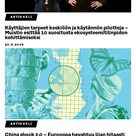
ARTIKKELI
Käyttäjien tarpeet keskiöön ja käytännön pilotteja –
Muistio esittää 10 suositusta ekosysteemitilinpidon
kehittämiseksi
30.6.2026
ARTIKKELI
China shock 2.0 – Eurooppa havahtuu liian hitaasti