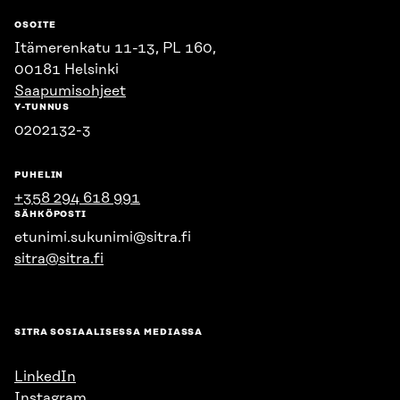
OSOITE
Itämerenkatu 11-13, PL 160,
00181 Helsinki
Saapumisohjeet
Y-TUNNUS
0202132-3
PUHELIN
+358 294 618 991
SÄHKÖPOSTI
etunimi.sukunimi@sitra.fi
sitra@sitra.fi
SITRA SOSIAALISESSA MEDIASSA
LinkedIn
Instagram