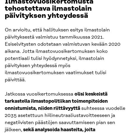
Ilmastovuosikertomusta
tehostettava ilmastolain
päivityksen yhteydessä
On arvioitu, että hallituksen esitys ilmastolain
päivityksestä valmistuu tammikuussa 2021.
Esiselvitysten odotetaan valmistuvan kevään 2020
aikana. Jotta ilmastovuosikertomuksen koko
potentiaali tulisi hyödynnetyksi, ilmastolain
päivityksen yhteydessä myös
ilmastovuosikertomuksen vaatimukset tulisi
päivittää.
Jatkossa vuosikertomuksessa
olisi keskeistä
tarkastella ilmastopolitiikan toimenpiteiden
onnistumista, niiden riittävyyttä
suhteessa vuodelle
2035 asetettuun hiilineutraaliustavoitteeseen ja
negatiivisten päästöjen saavuttamiseen pian sen
jälkeen,
sekä analysoida haasteita, joita