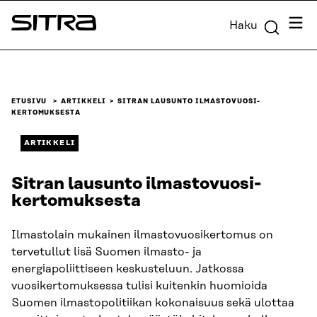
Siirry
Valik
Haku
suoraan
Sitra
sisältöön
↓
ETUSIVU
ARTIKKELI
SITRAN LAUSUNTO ILMASTOVUOSI­
KERTOMUKSESTA
ARTIKKELI
Sitran lausunto ilmastovuosi­
kertomuksesta
Ilmastolain mukainen ilmastovuosikertomus on
tervetullut lisä Suomen ilmasto- ja
energiapoliittiseen keskusteluun. Jatkossa
vuosikertomuksessa tulisi kuitenkin huomioida
Suomen ilmastopolitiikan kokonaisuus sekä ulottaa