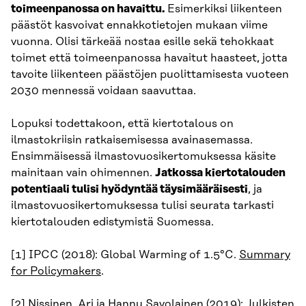
toimeenpanossa on havaittu.
Esimerkiksi liikenteen
päästöt kasvoivat ennakkotietojen mukaan viime
vuonna. Olisi tärkeää nostaa esille sekä tehokkaat
toimet että toimeenpanossa havaitut haasteet, jotta
tavoite liikenteen päästöjen puolittamisesta vuoteen
2030 mennessä voidaan saavuttaa.
Lopuksi todettakoon, että kiertotalous on
ilmastokriisin ratkaisemisessa avainasemassa.
Ensimmäisessä ilmastovuosikertomuksessa käsite
mainitaan vain ohimennen.
Jatkossa kiertotalouden
potentiaali tulisi hyödyntää täysimääräisesti
, ja
ilmastovuosikertomuksessa tulisi seurata tarkasti
kiertotalouden edistymistä Suomessa.
[1] IPCC (2018): Global Warming of 1.5°C.
Summary
for Policymakers
.
[2] Nissinen, Ari ja Hannu Savolainen (2019):
Julkisten