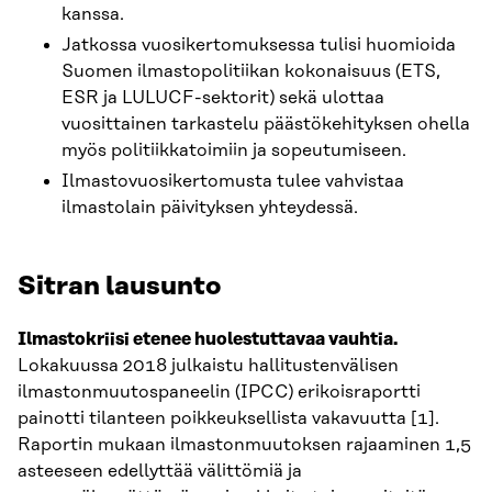
kanssa.
Jatkossa vuosikertomuksessa tulisi huomioida
Suomen ilmastopolitiikan kokonaisuus (ETS,
ESR ja LULUCF-sektorit) sekä ulottaa
vuosittainen tarkastelu päästökehityksen ohella
myös politiikkatoimiin ja sopeutumiseen.
Ilmastovuosikertomusta tulee vahvistaa
ilmastolain päivityksen yhteydessä.
Sitran lausunto
Ilmastokriisi etenee huolestuttavaa vauhtia.
Lokakuussa 2018 julkaistu hallitustenvälisen
ilmastonmuutospaneelin (IPCC) erikoisraportti
painotti tilanteen poikkeuksellista vakavuutta [1].
Raportin mukaan ilmastonmuutoksen rajaaminen 1,5
asteeseen edellyttää välittömiä ja