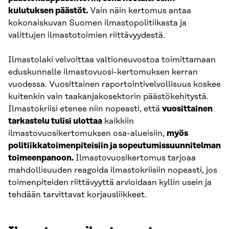
kulutuksen päästöt.
Vain näin kertomus antaa
kokonaiskuvan Suomen ilmastopolitiikasta ja
valittujen ilmastotoimien riittävyydestä.
Ilmastolaki velvoittaa valtioneuvostoa toimittamaan
eduskunnalle ilmastovuosi-kertomuksen kerran
vuodessa. Vuosittainen raportointivelvollisuus koskee
kuitenkin vain taakanjakosektorin päästökehitystä.
Ilmastokriisi etenee niin nopeasti, että
vuosittainen
tarkastelu tulisi ulottaa
kaikkiin
ilmastovuosikertomuksen osa-alueisiin,
myös
politiikkatoimenpiteisiin ja sopeutumissuunnitelman
toimeenpanoon.
Ilmastovuosikertomus tarjoaa
mahdollisuuden reagoida ilmastokriisiin nopeasti, jos
toimenpiteiden riittävyyttä arvioidaan kyllin usein ja
tehdään tarvittavat korjausliikkeet.