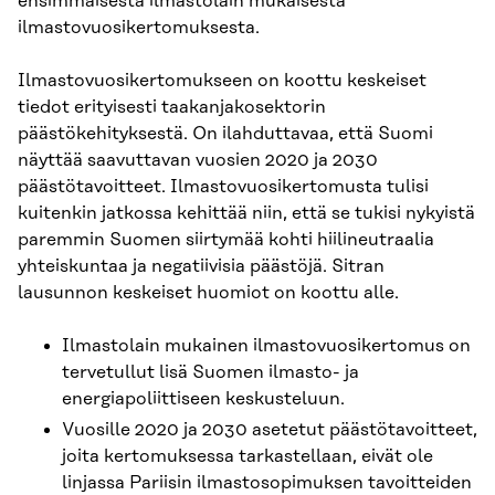
ensimmäisestä ilmastolain mukaisesta
ilmastovuosikertomuksesta.
Ilmastovuosikertomukseen on koottu keskeiset
tiedot erityisesti taakanjakosektorin
päästökehityksestä. On ilahduttavaa, että Suomi
näyttää saavuttavan vuosien 2020 ja 2030
päästötavoitteet. Ilmastovuosikertomusta tulisi
kuitenkin jatkossa kehittää niin, että se tukisi nykyistä
paremmin Suomen siirtymää kohti hiilineutraalia
yhteiskuntaa ja negatiivisia päästöjä. Sitran
lausunnon keskeiset huomiot on koottu alle.
Ilmastolain mukainen ilmastovuosikertomus on
tervetullut lisä Suomen ilmasto- ja
energiapoliittiseen keskusteluun.
Vuosille 2020 ja 2030 asetetut päästötavoitteet,
joita kertomuksessa tarkastellaan, eivät ole
linjassa Pariisin ilmastosopimuksen tavoitteiden