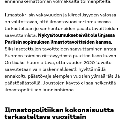
ennennäkemättömän voimakkaita toimenpiteitä.
Ilmastokriisin vakavuuden ja kiireellisyyden valossa
on valitettavaa, että ilmastovuosikertomuksessa
tarkastellaan jo vanhentuneiden päästötavoitteiden
saavuttamista.
Nykysitoumukset eivät ole linjassa
Pariisin sopimuksen ilmastotavoitteiden kanssa.
Siksi asetettujen tavoitteiden saavuttaminen antaa
Suomen toimien riittävyydestä puutteellisen kuvan.
On lisäksi huomioitava, että vuoden 2020 tavoite
saavutetaan vain laskennallisesti: hyvittämällä
ennakoitu päästövaje aiempien vuosien ylimääräisillä
päästösäästöillä. Joustojen käyttö ei saa heikentää
ilmastopolitiikan kunnianhimoa.
Ilmastopolitiikan kokonaisuutta
tarkasteltava vuosittain