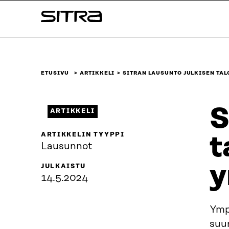
Siirry
Sitra
suoraan
sisältöön
↓
ETUSIVU
ARTIKKELI
SITRAN LAUSUNTO JULKISEN TA
S
ARTIKKELI
ARTIKKELIN TYYPPI
t
Lausunnot
y
JULKAISTU
14.5.2024
Ymp
suu