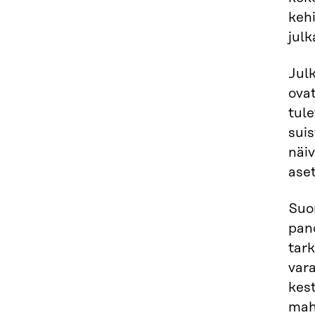
keh
jul
Jul
ova
tul
sui
näi
ase
Suom
pan
tar
vara
kes
mahd