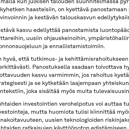
malla kun julkisen talouden suunnitelmassa py
kyhetken haasteisiin, on kyettävä panostamaan
vinvoinnin ja kestävän talouskasvun edellytyksii
stävä kasvu edellyttää panostamista luontopää
ttareihin, uusiin ohjauskeinoihin, ympäristöhall
onnonsuojeluun ja ennallistamistoimiin.
 hyvä, että tutkimus- ja kehittämisrahoituksee
rkittävästi. Panostuksella saadaan toivottava hy
ottavuuden kasvu varmimmin, jos rahoitus kye
rategisesti ja se kytketään laajempaan yhteisku
ntekstiin, joka sisältää myös muita tulevaisuusin
htaiden investointien verohelpotus voi auttaa t
vestointeja, mutta huomiota tulisi kiinnittää my
nakoitavuuteen, uusien teknologioiden riskinjak
htaiden ratkaisujen käyttöönoton edistämiseen.