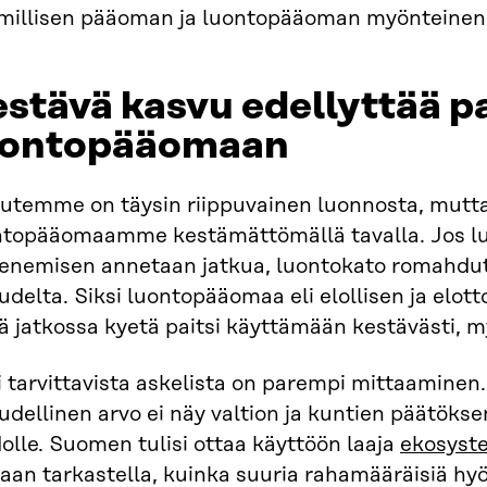
imillisen pääoman ja luontopääoman myönteinen 
stävä kasvu edellyttää 
uontopääomaan
outemme on täysin riippuvainen luonnosta, mut
ntopääomaamme kestämättömällä tavalla. Jos 
enemisen annetaan jatkua, luontokato romahdu
udelta. Siksi luontopääomaa eli elollisen ja elo
ä jatkossa kyetä paitsi käyttämään kestävästi, 
 tarvittavista askelista on parempi mittaaminen.
udellinen arvo ei näy valtion ja kuntien päätöksent
olle. Suomen tulisi ottaa käyttöön laaja
ekosyste
aan tarkastella, kuinka suuria rahamääräisiä hyö