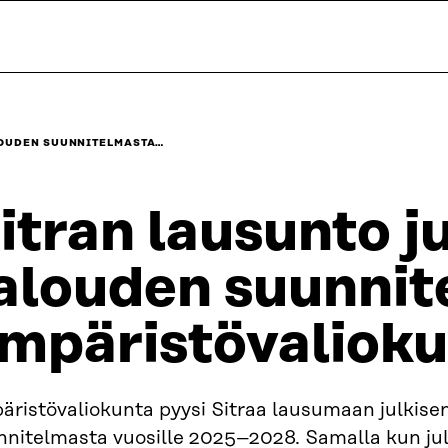
LOUDEN SUUNNITELMASTA…
itran lausunto j
alouden suunnit
mpäristövalioku
äristövaliokunta pyysi Sitraa lausumaan julkise
nnitelmasta vuosille 2025–2028. Samalla kun ju