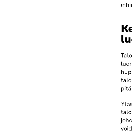
inh
Ke
l
Tal
luo
hup
talo
pitä
Yksi
talo
johd
void