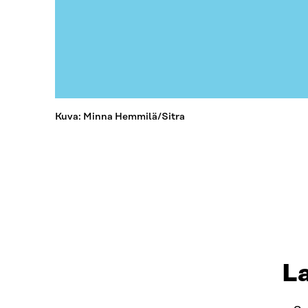
Kuva: Minna Hemmilä/Sitra
L