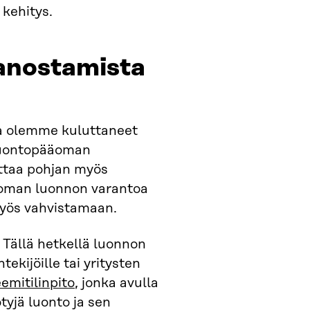
kehitys.
panostamista
ta olemme kuluttaneet
luontopääoman
ttaa pohjan myös
ttoman luonnon varantoa
myös vahvistamaan.
 Tällä hetkellä luonnon
ekijöille tai yritysten
emitilinpito
, jonka avulla
tyjä luonto ja sen