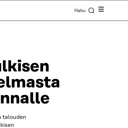
Valikko
Haku
ulkisen
elmasta
nnalle
n talouden
lkisen