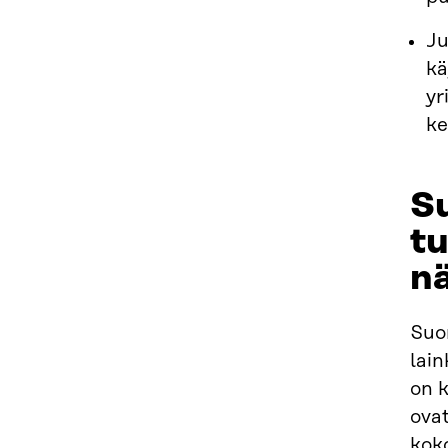
Ju
kä
yr
ke
Su
tu
n
Suo
lain
on k
ova
koko