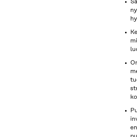
Sa
ny
hy
Ke
mi
lu
On
me
tu
st
ko
Pu
in
en
pu