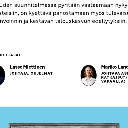
ouden suunnitelmassa pyritään vastaamaan nyk
steisiin, on kyettävä panostamaan myös tulevai
nvoinnin ja kestävän talouskasvun edellytyksiin.
OITTAJAT
Lasse Miettinen
Mariko Lan
JOHTAJA, OHJELMAT
JOHTAVA AS
RATKAISUT 
VAPAALLA)