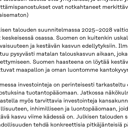
ittämispanostukset ovat notkahtaneet merkittävä
kaisematon)
kisen talouden suunnitelmassa 2025–2028 valti
t keskeisessä osassa. Suomen on kuitenkin uskal
evaisuuteen ja kestävän kasvun edellytyksiin. I
stuu pysyvästi matalan talouskasvun aikaan, jok
vettymiseen. Suomen haasteena on löytää kestävä
ttuvat maapallon ja oman luontomme kantokyvyn 
essa investointeja on perinteisesti tarkasteltu
ostuksina tuotantopääomaan. Jatkossa näkökulma
kastella myös tarvittavia investointeja kansaku
llisuuteen, inhimilliseen ja luontopääomaan, jo
tävä kasvu viime kädessä on. Julkisen talouden 
ollisuuden tehdä konkreettisia pitkäjänteisiä pä