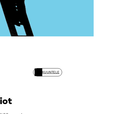
KUUNTELE
iot