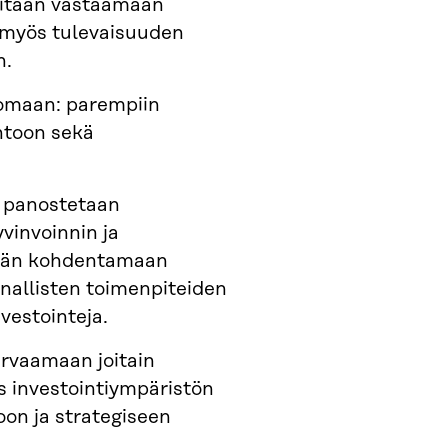
ritään vastaamaan
 myös tulevaisuuden
n.
omaan: parempiin
intoon sekä
n panostetaan
vinvoinnin ja
tään kohdentamaan
nnallisten toimenpiteiden
vestointeja.
urvaamaan joitain
ös investointiympäristön
oon ja strategiseen