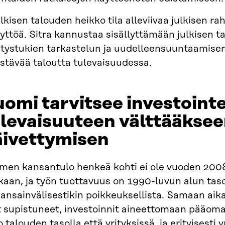
lkisen talouden heikko tila alleviivaa julkisen 
yttöä. Sitra kannustaa sisällyttämään julkisen 
itystukien tarkastelun ja uudelleensuuntaamisen 
stävää taloutta tulevaisuudessa.
omi tarvitsee investointe
levaisuuteen välttääkse
äivettymisen
men kansantulo henkeä kohti ei ole vuoden 2008
kaan, ja työn tuottavuus on 1990-luvun alun taso
ansainvälisestikin poikkeuksellista. Samaan aika
t supistuneet, investoinnit aineettomaan pääom
 talouden tasolla että yrityksissä, ja erityisesti 