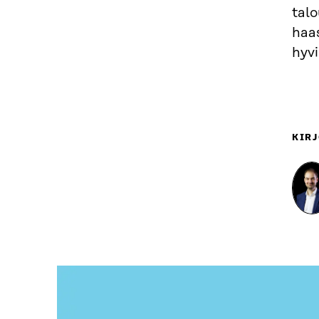
tal
haa
hyvi
KIRJ