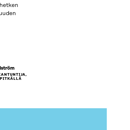
yhetken
suuden
dström
IANTUNTIJA,
(PITKÄLLÄ