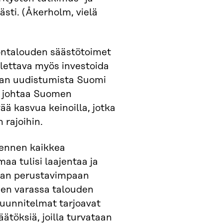
sti. (Åkerholm, vielä
ontalouden säästötoimet
lettava myös investoida
lman uudistumista Suomi
a johtaa Suomen
ä kasvua keinoilla, jotka
rajoihin.
 ennen kaikkea
a tulisi laajentaa ja
nnan perustavimpaan
iden varassa talouden
suunnitelmat tarjoavat
ätöksiä, joilla turvataan