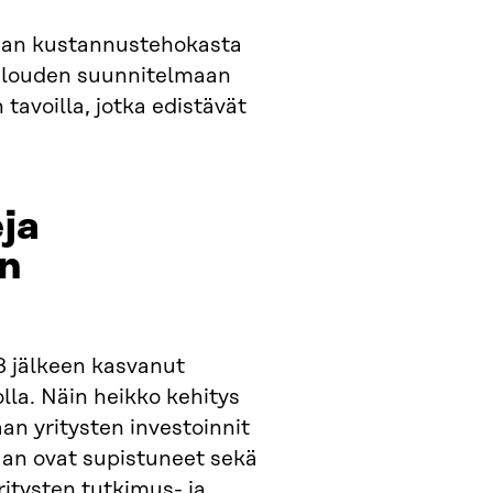
rahan kustannustehokasta
talouden suunnitelmaan
tavoilla, jotka edistävät
ja
en
 jälkeen kasvanut
lla. Näin heikko kehitys
an yritysten investoinnit
aan ovat supistuneet sekä
yritysten tutkimus- ja