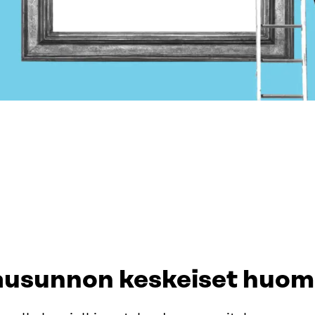
ausunnon k
eskeiset huom