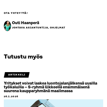
OTA YHTEYTTÄ!
Outi Haanperä
JOHTAVA ASIANTUNTIJA, OHJELMAT
Tutustu myös
ARTIKKELI
Yritykset voivat laskea luontojalanjälkensä uusilla
työkaluilla – S-ryhmä liikkeellä ensimmäisenä
suurena kaupparyhmänä maailmassa
26.1.2026