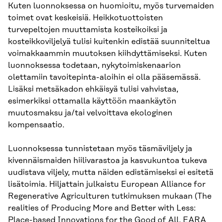
Kuten luonnoksessa on huomioitu, myös turvemaiden
toimet ovat keskeisiä. Heikkotuottoisten
turvepeltojen muuttamista kosteikoiksi ja
kosteikkoviljelyä tulisi kuitenkin edistää suunniteltua
voimakkaammin muutoksen kiihdyttämiseksi. Kuten
luonnoksessa todetaan, nykytoimiskenaarion
olettamiin tavoitepinta-aloihin ei olla pääsemässä.
Lisäksi metsäkadon ehkäisyä tulisi vahvistaa,
esimerkiksi ottamalla käyttöön maankäytön
muutosmaksu ja/tai velvoittava ekologinen
kompensaatio.
Luonnoksessa tunnistetaan myös täsmäviljely ja
kivennäismaiden hiilivarastoa ja kasvukuntoa tukeva
uudistava viljely, mutta näiden edistämiseksi ei esitetä
lisätoimia. Hiljattain julkaistu European Alliance for
Regenerative Agriculturen tutkimuksen mukaan (The
realities of Producing More and Better with Less:
Place-based Innovations for the Good of All, EARA