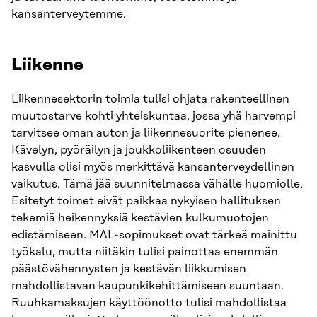
kansanterveytemme.
Liikenne
Liikennesektorin toimia tulisi ohjata rakenteellinen
muutostarve kohti yhteiskuntaa, jossa yhä harvempi
tarvitsee oman auton ja liikennesuorite pienenee.
Kävelyn, pyöräilyn ja joukkoliikenteen osuuden
kasvulla olisi myös merkittävä kansanterveydellinen
vaikutus. Tämä jää suunnitelmassa vähälle huomiolle.
Esitetyt toimet eivät paikkaa nykyisen hallituksen
tekemiä heikennyksiä kestävien kulkumuotojen
edistämiseen. MAL-sopimukset ovat tärkeä mainittu
työkalu, mutta niitäkin tulisi painottaa enemmän
päästövähennysten ja kestävän liikkumisen
mahdollistavan kaupunkikehittämiseen suuntaan.
Ruuhkamaksujen käyttöönotto tulisi mahdollistaa