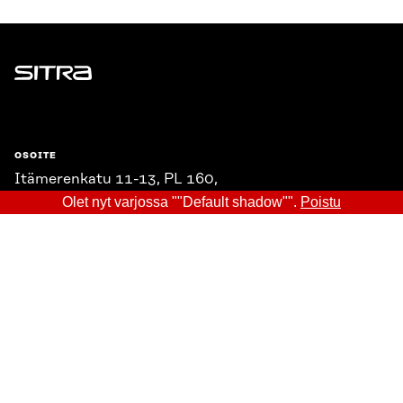
Sitra
OSOITE
Itämerenkatu 11-13, PL 160,
00181 Helsinki
Olet nyt varjossa ""Default shadow"".
Poistu
Saapumisohjeet
Y-TUNNUS
0202132-3
PUHELIN
+358 294 618 991
SÄHKÖPOSTI
etunimi.sukunimi@sitra.fi
sitra@sitra.fi