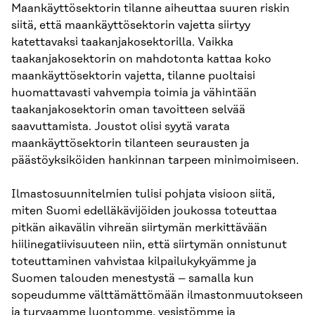
Maankäyttösektorin tilanne aiheuttaa suuren riskin
siitä, että maankäyttösektorin vajetta siirtyy
katettavaksi taakanjakosektorilla. Vaikka
taakanjakosektorin on mahdotonta kattaa koko
maankäyttösektorin vajetta, tilanne puoltaisi
huomattavasti vahvempia toimia ja vähintään
taakanjakosektorin oman tavoitteen selvää
saavuttamista. Joustot olisi syytä varata
maankäyttösektorin tilanteen seurausten ja
päästöyksiköiden hankinnan tarpeen minimoimiseen.
Ilmastosuunnitelmien tulisi pohjata visioon siitä,
miten Suomi edelläkävijöiden joukossa toteuttaa
pitkän aikavälin vihreän siirtymän merkittävään
hiilinegatiivisuuteen niin, että siirtymän onnistunut
toteuttaminen vahvistaa kilpailukykyämme ja
Suomen talouden menestystä – samalla kun
sopeudumme välttämättömään ilmastonmuutokseen
ja turvaamme luontomme, vesistömme ja