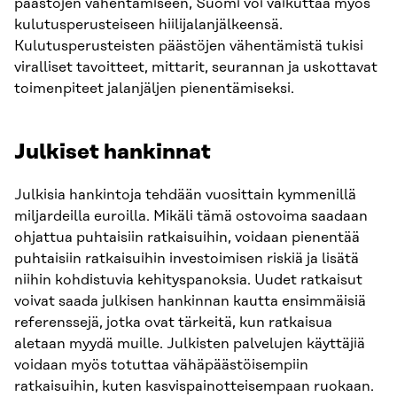
päästöjen vähentämiseen, Suomi voi vaikuttaa myös
kulutusperusteiseen hiilijalanjälkeensä.
Kulutusperusteisten päästöjen vähentämistä tukisi
viralliset tavoitteet, mittarit, seurannan ja uskottavat
toimenpiteet jalanjäljen pienentämiseksi.
Julkiset hankinnat
Julkisia hankintoja tehdään vuosittain kymmenillä
miljardeilla euroilla. Mikäli tämä ostovoima saadaan
ohjattua puhtaisiin ratkaisuihin, voidaan pienentää
puhtaisiin ratkaisuihin investoimisen riskiä ja lisätä
niihin kohdistuvia kehityspanoksia. Uudet ratkaisut
voivat saada julkisen hankinnan kautta ensimmäisiä
referenssejä, jotka ovat tärkeitä, kun ratkaisua
aletaan myydä muille. Julkisten palvelujen käyttäjiä
voidaan myös totuttaa vähäpäästöisempiin
ratkaisuihin, kuten kasvispainotteisempaan ruokaan.