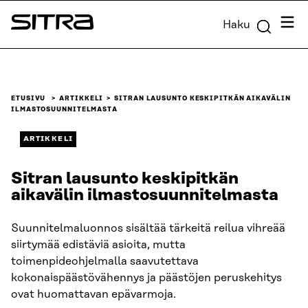
Siirry
Valik
Haku
suoraan
Sitra
sisältöön
↓
ETUSIVU
ARTIKKELI
SITRAN LAUSUNTO KESKIPITKÄN AIKAVÄLIN
ILMASTOSUUNNITELMASTA
ARTIKKELI
Sitran lausunto keskipitkän
aikavälin ilmastosuunnitelmasta
Suunnitelmaluonnos sisältää tärkeitä reilua vihreää
siirtymää edistäviä asioita, mutta
toimenpideohjelmalla saavutettava
kokonaispäästövähennys ja päästöjen peruskehitys
ovat huomattavan epävarmoja.