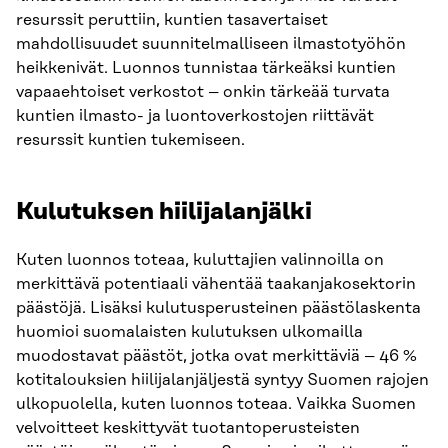
resurssit peruttiin, kuntien tasavertaiset
mahdollisuudet suunnitelmalliseen ilmastotyöhön
heikkenivät. Luonnos tunnistaa tärkeäksi kuntien
vapaaehtoiset verkostot – onkin tärkeää turvata
kuntien ilmasto- ja luontoverkostojen riittävät
resurssit kuntien tukemiseen.
Kulutuksen hiilijalanjälki
Kuten luonnos toteaa, kuluttajien valinnoilla on
merkittävä potentiaali vähentää taakanjakosektorin
päästöjä. Lisäksi kulutusperusteinen päästölaskenta
huomioi suomalaisten kulutuksen ulkomailla
muodostavat päästöt, jotka ovat merkittäviä – 46 %
kotitalouksien hiilijalanjäljestä syntyy Suomen rajojen
ulkopuolella, kuten luonnos toteaa. Vaikka Suomen
velvoitteet keskittyvät tuotantoperusteisten