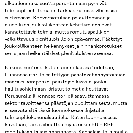
oikeudenmukaisuutta parantamaan pyrkivät
toimenpiteet. Tämä on tärkeää reilussa vihreässä
siirtymässä. Konversiotukien palauttaminen ja
alueellisen joukkoliikenteen kehittäminen ovat
kannatettavia toimia, mutta romutuspalkkion
vaikuttavuus pienituloisille on epävarmaa. Päätetyt
joukkoliikenteen heikennykset ja hinnankorotukset
sen sijaan heikentäisivät pienituloisten asemaa.
Kokonaisuutena, kuten luonnoksessa todetaan,
liikennesektorille esitettyjen päästövähennystoimien
määrä ei kompensoi päästöjen kasvua, jonka
hallitusohjelmaan kirjatut toimet aiheuttavat.
Perusuralla liikennesektori oli saavuttamassa
sektoritavoitteensa päästöjen puolittamisesta, mutta
ei saavuta sitä tässä luonnoksessa linjatulla
toimenpidekokonaisuudella. Kuten luonnoksessa
kuvataan, tämä aiheuttaa myös riskin EU:n RRF-
rahoituksen takaisinperinnästä. Kansalaisille ja muille