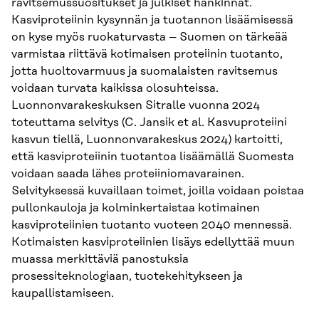
ravitsemussuositukset ja julkiset hankinnat.
Kasviproteiinin kysynnän ja tuotannon lisäämisessä
on kyse myös ruokaturvasta – Suomen on tärkeää
varmistaa riittävä kotimaisen proteiinin tuotanto,
jotta huoltovarmuus ja suomalaisten ravitsemus
voidaan turvata kaikissa olosuhteissa.
Luonnonvarakeskuksen Sitralle vuonna 2024
toteuttama selvitys (C. Jansik et al. Kasvuproteiini
kasvun tiellä, Luonnonvarakeskus 2024) kartoitti,
että kasviproteiinin tuotantoa lisäämällä Suomesta
voidaan saada lähes proteiiniomavarainen.
Selvityksessä kuvaillaan toimet, joilla voidaan poistaa
pullonkauloja ja kolminkertaistaa kotimainen
kasviproteiinien tuotanto vuoteen 2040 mennessä.
Kotimaisten kasviproteiinien lisäys edellyttää muun
muassa merkittäviä panostuksia
prosessiteknologiaan, tuotekehitykseen ja
kaupallistamiseen.