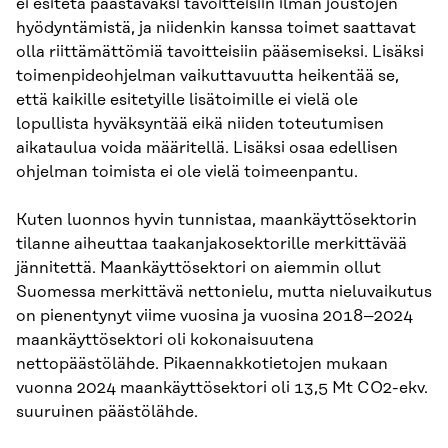
ei esitetä päästäväksi tavoitteisiin ilman joustojen
hyödyntämistä, ja niidenkin kanssa toimet saattavat
olla riittämättömiä tavoitteisiin pääsemiseksi. Lisäksi
toimenpideohjelman vaikuttavuutta heikentää se,
että kaikille esitetyille lisätoimille ei vielä ole
lopullista hyväksyntää eikä niiden toteutumisen
aikataulua voida määritellä. Lisäksi osaa edellisen
ohjelman toimista ei ole vielä toimeenpantu.
Kuten luonnos hyvin tunnistaa, maankäyttösektorin
tilanne aiheuttaa taakanjakosektorille merkittävää
jännitettä. Maankäyttösektori on aiemmin ollut
Suomessa merkittävä nettonielu, mutta nieluvaikutus
on pienentynyt viime vuosina ja vuosina 2018–2024
maankäyttösektori oli kokonaisuutena
nettopäästölähde. Pikaennakkotietojen mukaan
vuonna 2024 maankäyttösektori oli 13,5 Mt CO2-ekv.
suuruinen päästölähde.