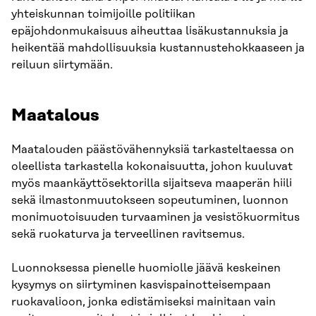
yhteiskunnan toimijoille politiikan
epäjohdonmukaisuus aiheuttaa lisäkustannuksia ja
heikentää mahdollisuuksia kustannustehokkaaseen ja
reiluun siirtymään.
Maatalous
Maatalouden päästövähennyksiä tarkasteltaessa on
oleellista tarkastella kokonaisuutta, johon kuuluvat
myös maankäyttösektorilla sijaitseva maaperän hiili
sekä ilmastonmuutokseen sopeutuminen, luonnon
monimuotoisuuden turvaaminen ja vesistökuormitus
sekä ruokaturva ja terveellinen ravitsemus.
Luonnoksessa pienelle huomiolle jäävä keskeinen
kysymys on siirtyminen kasvispainotteisempaan
ruokavalioon, jonka edistämiseksi mainitaan vain