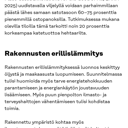
2025) uudistavalla viljelyllä voidaan parhaimmillaan
päästä lähes samaan satotasoon 60–75 prosenttia
pienemmillä ostopanoksilla. Tutkimuksessa mukana
olevilla tiloilla tämä tarkoitti noin 20 prosenttia
korkeampaa katetuottoa hehtaarilta.
Rakennusten erillislämmitys
Rakennusten erillislämmityksessä luonnos keskittyy
öljystä ja maakaasusta luopumiseen. Suunnitelmassa
tulisi huomioida myös tarve energiatehokkuuden
parantamiseen ja energiankäytön joustavuuden
lisäämiseen. Myös puun pienpolton ilmasto- ja
terveyshaittojen vähentämiseen tulisi kohdistaa
toimia.
Rakennettu ympäristö kohtaa myös