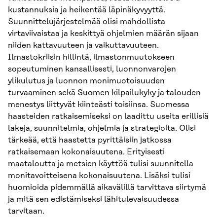
kustannuksia ja heikentää läpinäkyvyyttä.
Suunnittelujärjestelmää olisi mahdollista
virtaviivaistaa ja keskittyä ohjelmien määrän sijaan
niiden kattavuuteen ja vaikuttavuuteen.
Ilmastokriisin hillintä, ilmastonmuutokseen
sopeutuminen kansallisesti, luonnonvarojen
ylikulutus ja luonnon monimuotoisuuden
turvaaminen sekä Suomen kilpailukyky ja talouden
menestys liittyvät kiinteästi toisiinsa. Suomessa
haasteiden ratkaisemiseksi on laadittu useita erillisiä
lakeja, suunnitelmia, ohjelmia ja strategioita. Olisi
tärkeää, että haastetta pyrittäisiin jatkossa
ratkaisemaan kokonaisuutena. Erityisesti
maataloutta ja metsien käyttöä tulisi suunnitella
monitavoitteisena kokonaisuutena. Lisäksi tulisi
huomioida pidemmällä aikavälillä tarvittava siirtymä
ja mitä sen edistämiseksi lähitulevaisuudessa
tarvitaan.