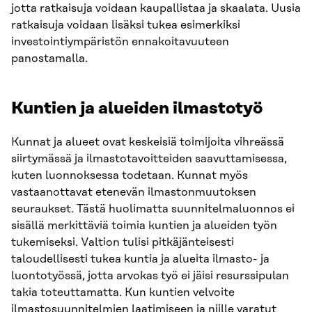
jotta ratkaisuja voidaan kaupallistaa ja skaalata. Uusia
ratkaisuja voidaan lisäksi tukea esimerkiksi
investointiympäristön ennakoitavuuteen
panostamalla.
Kuntien ja alueiden ilmastotyö
Kunnat ja alueet ovat keskeisiä toimijoita vihreässä
siirtymässä ja ilmastotavoitteiden saavuttamisessa,
kuten luonnoksessa todetaan. Kunnat myös
vastaanottavat etenevän ilmastonmuutoksen
seuraukset. Tästä huolimatta suunnitelmaluonnos ei
sisällä merkittäviä toimia kuntien ja alueiden työn
tukemiseksi. Valtion tulisi pitkäjänteisesti
taloudellisesti tukea kuntia ja alueita ilmasto- ja
luontotyössä, jotta arvokas työ ei jäisi resurssipulan
takia toteuttamatta. Kun kuntien velvoite
ilmastosuunnitelmien laatimiseen ja niille varatut