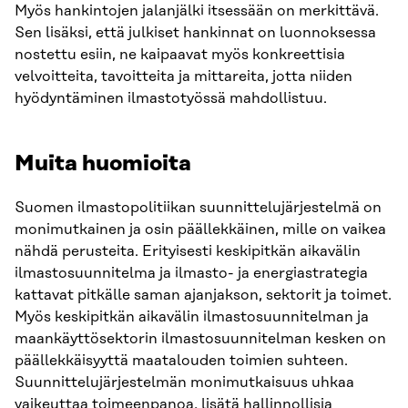
Myös hankintojen jalanjälki itsessään on merkittävä.
Sen lisäksi, että julkiset hankinnat on luonnoksessa
nostettu esiin, ne kaipaavat myös konkreettisia
velvoitteita, tavoitteita ja mittareita, jotta niiden
hyödyntäminen ilmastotyössä mahdollistuu.
Muita huomioita
Suomen ilmastopolitiikan suunnittelujärjestelmä on
monimutkainen ja osin päällekkäinen, mille on vaikea
nähdä perusteita. Erityisesti keskipitkän aikavälin
ilmastosuunnitelma ja ilmasto- ja energiastrategia
kattavat pitkälle saman ajanjakson, sektorit ja toimet.
Myös keskipitkän aikavälin ilmastosuunnitelman ja
maankäyttösektorin ilmastosuunnitelman kesken on
päällekkäisyyttä maatalouden toimien suhteen.
Suunnittelujärjestelmän monimutkaisuus uhkaa
vaikeuttaa toimeenpanoa, lisätä hallinnollisia