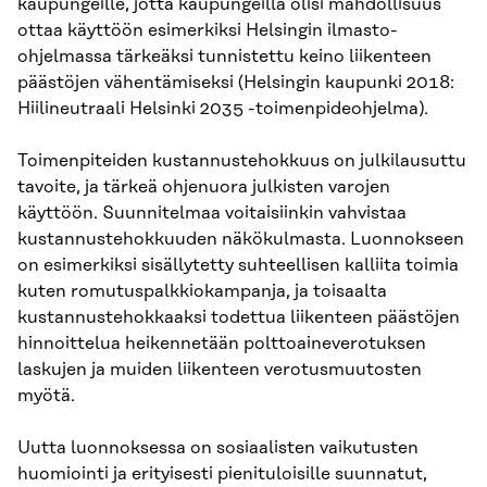
kaupungeille, jotta kaupungeilla olisi mahdollisuus
ottaa käyttöön esimerkiksi Helsingin ilmasto-
ohjelmassa tärkeäksi tunnistettu keino liikenteen
päästöjen vähentämiseksi (Helsingin kaupunki 2018:
Hiilineutraali Helsinki 2035 -toimenpideohjelma).
Toimenpiteiden kustannustehokkuus on julkilausuttu
tavoite, ja tärkeä ohjenuora julkisten varojen
käyttöön. Suunnitelmaa voitaisiinkin vahvistaa
kustannustehokkuuden näkökulmasta. Luonnokseen
on esimerkiksi sisällytetty suhteellisen kalliita toimia
kuten romutuspalkkiokampanja, ja toisaalta
kustannustehokkaaksi todettua liikenteen päästöjen
hinnoittelua heikennetään polttoaineverotuksen
laskujen ja muiden liikenteen verotusmuutosten
myötä.
Uutta luonnoksessa on sosiaalisten vaikutusten
huomiointi ja erityisesti pienituloisille suunnatut,