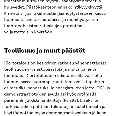
ilmastonmuutoksen myötä lisääntyvät helteet ja
hulevedet. Päätöksenteon ennakointikyvykkyyttä
ilmentäisi, jos rakennusten jäähdytystarpeen kasvu
huomioitaisiin tarkastelussa, ja monihyötyisten
luontopohjaisten ratkaisujen potentiaali
valjastettaisiin käyttöön.
Teollisuus ja muut päästöt
Kiertotalous on keskeinen ratkaisu vähennettäessä
teollisuuden ilmastopäästöjä ja muita paineita
luonnolle. Kiertotalouden edistämisellä voisi olla
luonnoksessa suurempi rooli. Tämä voisi tapahtua
esimerkiksi panostuksilla energiatukeen ja/tai TKI- ja
demonstraatiotukien avulla tai hyödyntämällä
paremmin julkisia hankintoja (ks alla). Lisäksi on
tärkeää tukea puhtaan teknologian kehittämistä ja
käyttöönottoa myös demonstraatiovaiheen jälkeen,