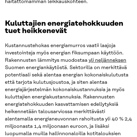
haitattomamman leikkauskohteen.
Kuluttajien energiatehokkuuden
tuet heikkenevät
Kustannustehokas energiamurros vaatii laajoja
investointeja myös energian fiksumpaan käyttöön.
Rakennusten lämmitys muodostaa
yli neljänneksen
Suomen energiankäytöstä. Sektorilla on merkittävä
potentiaali sekä alentaa energian kokonaiskulutusta
että tarjota kulutusjoustoa, ja siten alentaa
energiajärjestelmän kokonaiskustannuksia ja myös
kuluttajien energiakustannuksia. Rakennusten
energiatehokkuuden kasvattamisen edellytyksiä
heikennetään talousarviossa merkittävästi
alentamalla energianeuvonnan rahoitusta yli 40 % 2,4
miljoonasta 1,4 miljoonaan euroon, ja lisäksi
luopumalla muilla hallinnonaloilla kotitalouksien