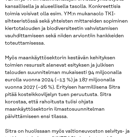
kansallisella ja alueellisella tasolla. Konkreettisia
toimia voisivat olla esim. YM:n mukanaolo TKI-
sihteeristössä sekä yhteisten mittareiden sopiminen
kiertotalouden ja biodiversiteetin vahvistamisen
vauhdittamiseen sekä niiden arviontiin hankkeiden
toteuttamisessa.
Myös maankäyttösektorin kestävän kehityksen
toimien resurssit alenevat esityksen ja julkisen
talouden suunnitelman mukaisesti 94 miljoonalla
eurolla vuonna 2024 (–13 %) ja 187 miljoonalla
vuonna 2027 (–26 %). Erityisen harmillisena Sitra
pitää kosteikkoviljelyn tuen peruutusta. Sitra
korostaa, että rahoitusta tulisi ohjata
maankäyttösektorin ilmastosuunnitelman
päivittämiseen ensi tilassa.
Sitra on huolissaan myös valtioneuvoston selvitys- ja