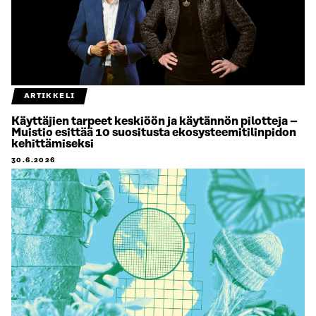
ARTIKKELI
Käyttäjien tarpeet keskiöön ja käytännön pilotteja –
Muistio esittää 10 suositusta ekosysteemitilinpidon
kehittämiseksi
30.6.2026