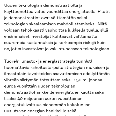
Uuden teknologian demonstraatioita ja
käyttöönottoa valtio vauhdittaa energiatuella. Pilotit
ja demonstraatiot ovat välttämätön askel
teknologian skaalaamisen mahdollistamiseksi. Niitä
voidaan tehokkaasti vauhdittaa julkisella tuella, sillä
ensimmäiset investoijat kohtaavat välttämättä
suurempia kustannuksia ja korkeampia riskejä kuin
ne, jotka investoivat jo vakiintuneeseen teknologiaan.
Tuorein
ilmasto- ja energiastrategia
tunnisti
huomattavia rahoitustarpeita strategian mukaisen ja
ilmastolain tavoitteiden saavuttamisen edellyttämän
vihreän siirtymän toteuttamiseksi: 150 miljoonaa
euroa vuosittain uuden teknologian
demonstraatiohankkeille energiatuen kautta sekä
lisäksi 40 miljoonan euron vuosittainen
energiatukivaltuus pienemmän kokoluokan
uusiutuvan energian hankkeille sekä