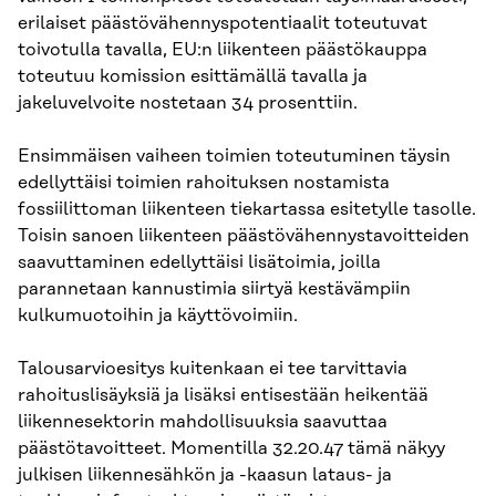
erilaiset päästövähennyspotentiaalit toteutuvat
toivotulla tavalla, EU:n liikenteen päästökauppa
toteutuu komission esittämällä tavalla ja
jakeluvelvoite nostetaan 34 prosenttiin.
Ensimmäisen vaiheen toimien toteutuminen täysin
edellyttäisi toimien rahoituksen nostamista
fossiilittoman liikenteen tiekartassa esitetylle tasolle.
Toisin sanoen liikenteen päästövähennystavoitteiden
saavuttaminen edellyttäisi lisätoimia, joilla
parannetaan kannustimia siirtyä kestävämpiin
kulkumuotoihin ja käyttövoimiin.
Talousarvioesitys kuitenkaan ei tee tarvittavia
rahoituslisäyksiä ja lisäksi entisestään heikentää
liikennesektorin mahdollisuuksia saavuttaa
päästötavoitteet. Momentilla 32.20.47 tämä näkyy
julkisen liikennesähkön ja -kaasun lataus- ja