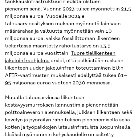
tankkausinfrastruktuurin edistämistuen
pienenemisenä. Vuonna 2023 tukea myönnettiin 21,5
miljoonaa euroa. Vuodelle 2024 ei
talousarvioesityksen mukaan myönnetä lainkaan
määrärahaa ja valtuutta myönnetään vain 10
miljoonaa euroa, vaikka fossiilittoman liikenteen
tiekartassa määritetty rahoitustarve on 13,5
miljoonaa euroa vuosittain.
Tuore tieliikenteen
jakeluinfraohjelma
arvioi, että pelkästään raskaan
liikenteen uuden jakeluinfran toteuttaminen EU:n
AFIR-vaatimusten mukaisesti edellyttää tukea 61–
95 miljoonaa euroa vuoteen 2030 mennessä.
Muualla talousarviossa liikenteen
kestävyysmurroksen kannustimia pienennetään
polttoaineveron alennuksella, julkisen liikenteen sekä
kävelyn ja pyöräilyn rahoituksen pienenemisellä sekä
kotien ja työpaikkojen latausinfratuista luopumisella.
Lisäksi myöhemmin kehyskaudelle on esitetty