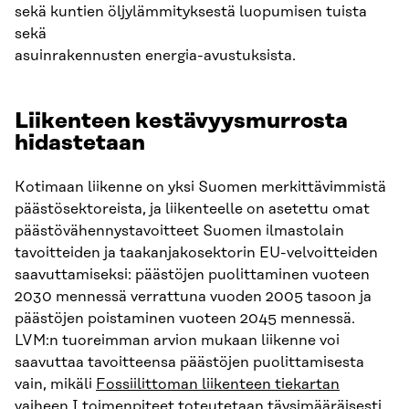
sekä kuntien öljylämmityksestä luopumisen tuista
sekä
asuinrakennusten energia-avustuksista.
Liikenteen kestävyysmurrosta
hidastetaan
Kotimaan liikenne on yksi Suomen merkittävimmistä
päästösektoreista, ja liikenteelle on asetettu omat
päästövähennystavoitteet Suomen ilmastolain
tavoitteiden ja taakanjakosektorin EU-velvoitteiden
saavuttamiseksi: päästöjen puolittaminen vuoteen
2030 mennessä verrattuna vuoden 2005 tasoon ja
päästöjen poistaminen vuoteen 2045 mennessä.
LVM:n tuoreimman arvion mukaan liikenne voi
saavuttaa tavoitteensa päästöjen puolittamisesta
vain, mikäli
Fossiilittoman liikenteen tiekartan
vaiheen I toimenpiteet toteutetaan täysimääräisesti,