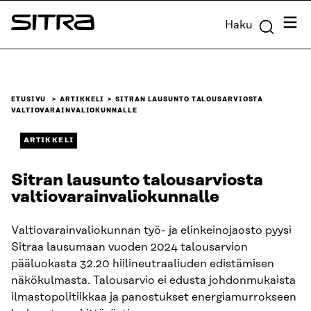
Siirry
Valik
Haku
suoraan
Sitra
sisältöön
↓
ETUSIVU
ARTIKKELI
SITRAN LAUSUNTO TALOUSARVIOSTA
VALTIOVARAINVALIOKUNNALLE
ARTIKKELI
Sitran lausunto talousarviosta
valtiovarainvaliokunnalle
Valtiovarainvaliokunnan työ- ja elinkeinojaosto pyysi
Sitraa lausumaan vuoden 2024 talousarvion
pääluokasta 32.20 hiilineutraaliuden edistämisen
näkökulmasta. Talousarvio ei edusta johdonmukaista
ilmastopolitiikkaa ja panostukset energiamurrokseen