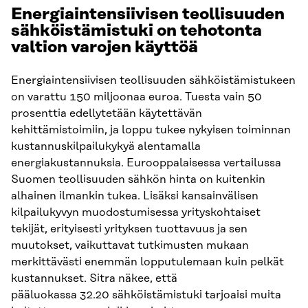
Energiaintensiivisen teollisuuden
sähköistämistuki on tehotonta
valtion varojen käyttöä
Energiaintensiivisen teollisuuden sähköistämistukeen
on varattu 150 miljoonaa euroa. Tuesta vain 50
prosenttia edellytetään käytettävän
kehittämistoimiin, ja loppu tukee nykyisen toiminnan
kustannuskilpailukykyä alentamalla
energiakustannuksia. Eurooppalaisessa vertailussa
Suomen teollisuuden sähkön hinta on kuitenkin
alhainen ilmankin tukea. Lisäksi kansainvälisen
kilpailukyvyn muodostumisessa yrityskohtaiset
tekijät, erityisesti yrityksen tuottavuus ja sen
muutokset, vaikuttavat tutkimusten mukaan
merkittävästi enemmän lopputulemaan kuin pelkät
kustannukset. Sitra näkee, että
pääluokassa 32.20 sähköistämistuki tarjoaisi muita