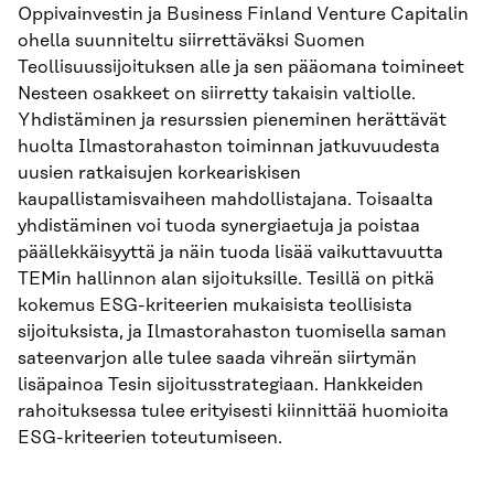
Oppivainvestin ja Business Finland Venture Capitalin
ohella suunniteltu siirrettäväksi Suomen
Teollisuussijoituksen alle ja sen pääomana toimineet
Nesteen osakkeet on siirretty takaisin valtiolle.
Yhdistäminen ja resurssien pieneminen herättävät
huolta Ilmastorahaston toiminnan jatkuvuudesta
uusien ratkaisujen korkeariskisen
kaupallistamisvaiheen mahdollistajana. Toisaalta
yhdistäminen voi tuoda synergiaetuja ja poistaa
päällekkäisyyttä ja näin tuoda lisää vaikuttavuutta
TEMin hallinnon alan sijoituksille. Tesillä on pitkä
kokemus ESG-kriteerien mukaisista teollisista
sijoituksista, ja Ilmastorahaston tuomisella saman
sateenvarjon alle tulee saada vihreän siirtymän
lisäpainoa Tesin sijoitusstrategiaan. Hankkeiden
rahoituksessa tulee erityisesti kiinnittää huomioita
ESG-kriteerien toteutumiseen.