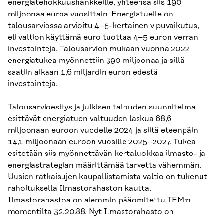
energiatehokkuushankkeille, yhteensä siis 190
miljoonaa euroa vuosittain. Energiatuelle on
talousarviossa arvioitu 4–5-kertainen vipuvaikutus,
eli valtion käyttämä euro tuottaa 4–5 euron verran
investointeja. Talousarvion mukaan vuonna 2022
energiatukea myönnettiin 390 miljoonaa ja sillä
saatiin aikaan 1,6 miljardin euron edestä
investointeja.
Talousarvioesitys ja julkisen talouden suunnitelma
esittävät energiatuen valtuuden laskua 68,6
miljoonaan euroon vuodelle 2024 ja siitä eteenpäin
14,1 miljoonaan euroon vuosille 2025–2027. Tukea
esitetään siis myönnettävän kertaluokkaa ilmasto- ja
energiastrategian määrittämää tarvetta vähemmän.
Uusien ratkaisujen kaupallistamista valtio on tukenut
rahoituksella Ilmastorahaston kautta.
Ilmastorahastoa on aiemmin pääomitettu TEM:n
momentilta 32.20.88. Nyt Ilmastorahasto on