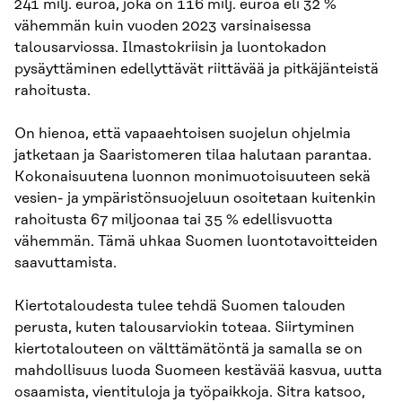
241 milj. euroa, joka on 116 milj. euroa eli 32 %
vähemmän kuin vuoden 2023 varsinaisessa
talousarviossa. Ilmastokriisin ja luontokadon
pysäyttäminen edellyttävät riittävää ja pitkäjänteistä
rahoitusta.
On hienoa, että vapaaehtoisen suojelun ohjelmia
jatketaan ja Saaristomeren tilaa halutaan parantaa.
Kokonaisuutena luonnon monimuotoisuuteen sekä
vesien- ja ympäristönsuojeluun osoitetaan kuitenkin
rahoitusta 67 miljoonaa tai 35 % edellisvuotta
vähemmän. Tämä uhkaa Suomen luontotavoitteiden
saavuttamista.
Kiertotaloudesta tulee tehdä Suomen talouden
perusta, kuten talousarviokin toteaa. Siirtyminen
kiertotalouteen on välttämätöntä ja samalla se on
mahdollisuus luoda Suomeen kestävää kasvua, uutta
osaamista, vientituloja ja työpaikkoja. Sitra katsoo,