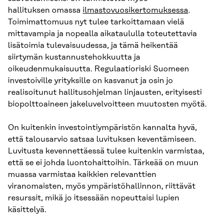
hallituksen omassa
ilmastovuosikertomuksessa
.
Toimimattomuus nyt tulee tarkoittamaan vielä
mittavampia ja nopealla aikataululla toteutettavia
lisätoimia tulevaisuudessa, ja tämä heikentää
siirtymän kustannustehokkuutta ja
oikeudenmukaisuutta. Regulaatioriski Suomeen
investoiville yrityksille on kasvanut ja osin jo
realisoitunut hallitusohjelman linjausten, erityisesti
biopolttoaineen jakeluvelvoitteen muutosten myötä.
On kuitenkin investointiympäristön kannalta hyvä,
että talousarvio satsaa luvituksen keventämiseen.
Luvitusta kevennettäessä tulee kuitenkin varmistaa,
että se ei johda luontohaittoihin. Tärkeää on muun
muassa varmistaa kaikkien relevanttien
viranomaisten, myös ympäristöhallinnon, riittävät
resurssit, mikä jo itsessään nopeuttaisi lupien
käsittelyä.