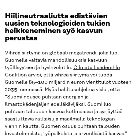
Hiilineutraaliutta edistävien
uusien teknologioiden tukien
heikkeneminen syö kasvun
perustaa
Vihreä siirtymä on globaali megatrendi, joka luo
Suomelle valtavia mahdollisuuksia kasvuun,
työllisyyteen ja hyvinvointiin.
Climate Leadership
Coalition
arvioi, että vihreä siirtymä voi tuoda
Suomelle 85–100 miljardin euron vientitulot vuoteen
2035 mennessä. Myös hallitusohjelma visioi, että
“Suomi nousee puhtaan energian ja
ilmastokädenjäljen edelläkävijäksi. Suomi luo
puhtaan talouden kasvua kotimaassa ja syrjäyttää
saastuttavia ratkaisuja maailmalla teknologian
viennin kautta. Suomen osuus puhtaan talouden
investoinneista, työpaikoista ja arvonlisästä kasvaa.”