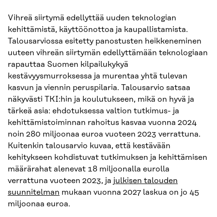
Vihreä siirtymä edellyttää uuden teknologian
kehittämistä, käyttöönottoa ja kaupallistamista.
Talousarviossa esitetty panostusten heikkeneminen
uuteen vihreän siirtymän edellyttämään teknologiaan
rapauttaa Suomen kilpailukykyä
kestävyysmurroksessa ja murentaa yhtä tulevan
kasvun ja viennin peruspilaria. Talousarvio satsaa
näkyvästi TKI:hin ja koulutukseen, mikä on hyvä ja
tärkeä asia: ehdotuksessa valtion tutkimus- ja
kehittämistoiminnan rahoitus kasvaa vuonna 2024
noin 280 miljoonaa euroa vuoteen 2023 verrattuna.
Kuitenkin talousarvio kuvaa, että kestävään
kehitykseen kohdistuvat tutkimuksen ja kehittämisen
määrärahat alenevat 18 miljoonalla eurolla
verrattuna vuoteen 2023, ja
julkisen talouden
suunnitelman
mukaan vuonna 2027 laskua on jo 45
miljoonaa euroa.