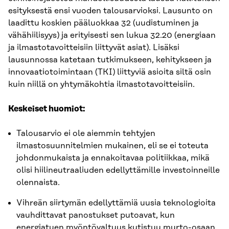
esityksestä ensi vuoden talousarvioksi. Lausunto on
laadittu koskien pääluokkaa 32 (uudistuminen ja
vähähiilisyys) ja erityisesti sen lukua 32.20 (energiaan
ja ilmastotavoitteisiin liittyvät asiat). Lisäksi
lausunnossa katetaan tutkimukseen, kehitykseen ja
innovaatiotoimintaan (TKI) liittyviä asioita siltä osin
kuin niillä on yhtymäkohtia ilmastotavoitteisiin.
Keskeiset huomiot:
Talousarvio ei ole aiemmin tehtyjen
ilmastosuunnitelmien mukainen, eli se ei toteuta
johdonmukaista ja ennakoitavaa politiikkaa, mikä
olisi hiilineutraaliuden edellyttämille investoinneille
olennaista.
Vihreän siirtymän edellyttämiä uusia teknologioita
vauhdittavat panostukset putoavat, kun
energiatuen myöntövaltuus kutistuu murto-osaan