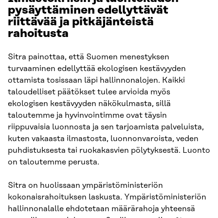
pysäyttäminen edellyttävät
riittävää ja pitkäjänteistä
rahoitusta
Sitra painottaa, että Suomen menestyksen
turvaaminen edellyttää ekologisen kestävyyden
ottamista tosissaan läpi hallinnonalojen. Kaikki
taloudelliset päätökset tulee arvioida myös
ekologisen kestävyyden näkökulmasta, sillä
taloutemme ja hyvinvointimme ovat täysin
riippuvaisia luonnosta ja sen tarjoamista palveluista,
kuten vakaasta ilmastosta, luonnonvaroista, veden
puhdistuksesta tai ruokakasvien pölytyksestä. Luonto
on taloutemme perusta.
Sitra on huolissaan ympäristöministeriön
kokonaisrahoituksen laskusta. Ympäristöministeriön
hallinnonalalle ehdotetaan määrärahoja yhteensä