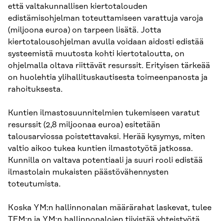
että valtakunnallisen kiertotalouden
edistämisohjelman toteuttamiseen varattuja varoja
(miljoona euroa) on tarpeen lisätä. Jotta
kiertotalousohjelman avulla voidaan aidosti edistää
systeemistä muutosta kohti kiertotaloutta, on
ohjelmalla oltava riittävät resurssit. Erityisen tärkeää
on huolehtia ylihallituskautisesta toimeenpanosta ja
rahoituksesta.
Kuntien ilmastosuunnitelmien tukemiseen varatut
resurssit (2,8 miljoonaa euroa) esitetään
talousarviossa poistettavaksi. Herää kysymys, miten
valtio aikoo tukea kuntien ilmastotyötä jatkossa.
Kunnilla on valtava potentiaali ja suuri rooli edistää
ilmastolain mukaisten päästövähennysten
toteutumista.
Koska YM:n hallinnonalan määrärahat laskevat, tulee
TEM:n ja YM:n hallinnonalojen tiivistää yhteistyötä