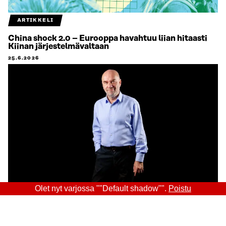
ARTIKKELI
China shock 2.0 – Eurooppa havahtuu liian hitaasti
Kiinan järjestelmävaltaan
25.6.2026
Olet nyt varjossa ""Default shadow"".
Poistu