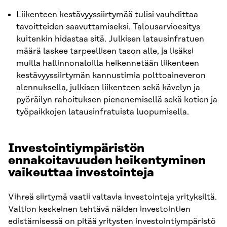
Liikenteen kestävyyssiirtymää tulisi vauhdittaa
tavoitteiden saavuttamiseksi. Talousarvioesitys
kuitenkin hidastaa sitä. Julkisen latausinfratuen
määrä laskee tarpeellisen tason alle, ja lisäksi
muilla hallinnonaloilla heikennetään liikenteen
kestävyyssiirtymän kannustimia polttoaineveron
alennuksella, julkisen liikenteen sekä kävelyn ja
pyöräilyn rahoituksen pienenemisellä sekä kotien ja
työpaikkojen latausinfratuista luopumisella.
Investointiympäristön
ennakoitavuuden heikentyminen
vaikeuttaa investointeja
Vihreä siirtymä vaatii valtavia investointeja yrityksiltä.
Valtion keskeinen tehtävä näiden investointien
edistämisessä on pitää yritysten investointiympäristö