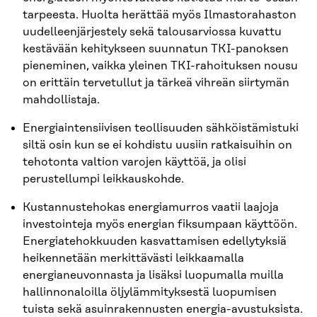
tarpeesta. Huolta herättää myös Ilmastorahaston
uudelleenjärjestely sekä talousarviossa kuvattu
kestävään kehitykseen suunnatun TKI-panoksen
pieneminen, vaikka yleinen TKI-rahoituksen nousu
on erittäin tervetullut ja tärkeä vihreän siirtymän
mahdollistaja.
Energiaintensiivisen teollisuuden sähköistämistuki
siltä osin kun se ei kohdistu uusiin ratkaisuihin on
tehotonta valtion varojen käyttöä, ja olisi
perustellumpi leikkauskohde.
Kustannustehokas energiamurros vaatii laajoja
investointeja myös energian fiksumpaan käyttöön.
Energiatehokkuuden kasvattamisen edellytyksiä
heikennetään merkittävästi leikkaamalla
energianeuvonnasta ja lisäksi luopumalla muilla
hallinnonaloilla öljylämmityksestä luopumisen
tuista sekä asuinrakennusten energia-avustuksista.