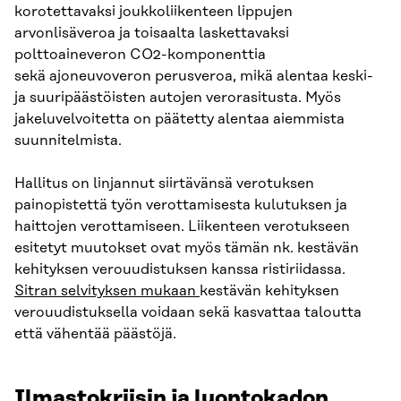
korotettavaksi joukkoliikenteen lippujen
arvonlisäveroa ja toisaalta laskettavaksi
polttoaineveron CO2-komponenttia
sekä ajoneuvoveron perusveroa, mikä alentaa keski-
ja suuripäästöisten autojen verorasitusta. Myös
jakeluvelvoitetta on päätetty alentaa aiemmista
suunnitelmista.
Hallitus on linjannut siirtävänsä verotuksen
painopistettä työn verottamisesta kulutuksen ja
haittojen verottamiseen. Liikenteen verotukseen
esitetyt muutokset ovat myös tämän nk. kestävän
kehityksen verouudistuksen kanssa ristiriidassa.
Sitran selvityksen mukaan
kestävän kehityksen
verouudistuksella voidaan sekä kasvattaa taloutta
että vähentää päästöjä.
Ilmastokriisin ja luontokadon