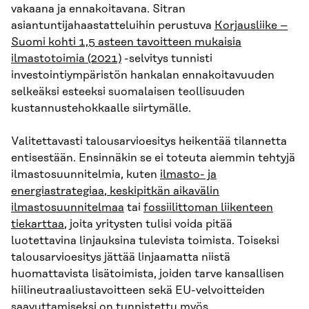
vakaana ja ennakoitavana. Sitran
asiantuntijahaastatteluihin perustuva
Korjausliike –
Suomi kohti 1,5 asteen tavoitteen mukaisia
ilmastotoimia (2021)
-selvitys tunnisti
investointiympäristön hankalan ennakoitavuuden
selkeäksi esteeksi suomalaisen teollisuuden
kustannustehokkaalle siirtymälle.
Valitettavasti talousarvioesitys heikentää tilannetta
entisestään. Ensinnäkin se ei toteuta aiemmin tehtyjä
ilmastosuunnitelmia, kuten
ilmasto- ja
energiastrategiaa
,
keskipitkän aikavälin
ilmastosuunnitelmaa
tai
fossiilittoman liikenteen
tiekarttaa
, joita yritysten tulisi voida pitää
luotettavina linjauksina tulevista toimista. Toiseksi
talousarvioesitys jättää linjaamatta niistä
huomattavista lisätoimista, joiden tarve kansallisen
hiilineutraaliustavoitteen sekä EU-velvoitteiden
saavuttamiseksi on tunnistettu myös