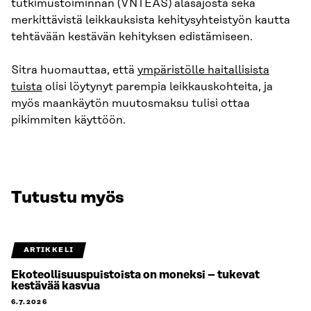
tutkimustoiminnan (VNTEAS) alasajosta sekä
merkittävistä leikkauksista kehitysyhteistyön kautta
tehtävään kestävän kehityksen edistämiseen.
Sitra huomauttaa, että
ympäristölle haitallisista
tuista
olisi löytynyt parempia leikkauskohteita, ja
myös maankäytön muutosmaksu tulisi ottaa
pikimmiten käyttöön.
Tutustu myös
ARTIKKELI
Ekoteollisuuspuistoista on moneksi – tukevat
kestävää kasvua
6.7.2026