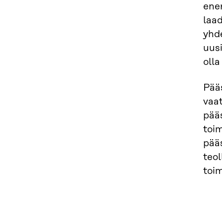
ener
laad
yhd
uusi
olla
Pää
vaat
pää
toim
pääs
teol
toim