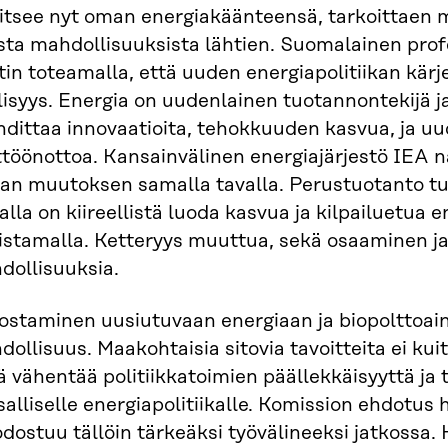
vitsee nyt oman energiakäänteensä, tarkoittaen
sta mahdollisuuksista lähtien. Suomalainen prof
tin toteamalla, että uuden energiapolitiikan kärj
lisyys. Energia on uudenlainen tuotannontekijä ja
hdittaa innovaatioita, tehokkuuden kasvua, ja u
ttöönottoa. Kansainvälinen energiajärjestö IEA
van muutoksen samalla tavalla. Perustuotanto t
alla on kiireellistä luoda kasvua ja kilpailuetua 
istamalla. Ketteryys muuttua, sekä osaaminen ja
dollisuuksia.
ostaminen uusiutuvaan energiaan ja biopolttoain
ollisuus. Maakohtaisia sitovia tavoitteita ei ku
 vähentää politiikkatoimien päällekkäisyyttä ja 
alliselle energiapolitiikalle. Komission ehdotus 
ostuu tällöin tärkeäksi työvälineeksi jatkossa. K