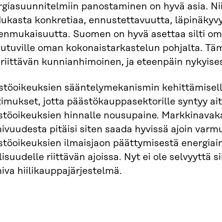
giasuunnitelmiin panostaminen on hyvä asia. Nii
ukasta konkretiaa, ennustettavuutta, läpinäkyvy
enmukaisuutta. Suomen on hyvä asettaa silti oma
utuville oman kokonaistarkastelun pohjalta. Täm
 riittävän kunnianhimoinen, ja eteenpäin nykyise
stöoikeuksien sääntelymekanismin kehittämisell
imukset, jotta päästökauppasektorille syntyy ai
stöoikeuksien hinnalle nousupaine. Markkinavak
ivuudesta pitäisi siten saada hyvissä ajoin var
töoikeuksien ilmaisjaon päättymisestä energiain
lisuudelle riittävän ajoissa. Nyt ei ole selvyyttä s
iva hiilikauppajärjestelmä.