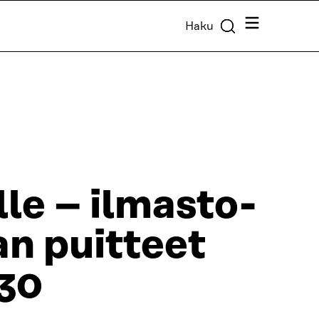
Valikko
Haku
le – ilmasto-
an puitteet
30