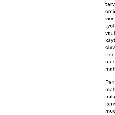
tar
omi
vies
työl
vau
käy
ole
rinn
uud
mah
Pan
mahd
mikä
kans
muod