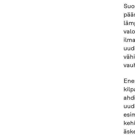
Suom
pääs
läm
valo
ilm
uud
väh
vauh
Ene
kil
ahdi
uudi
esi
kehi
äske