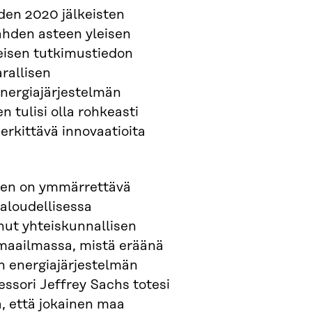
den 2020 jälkeisten
kahden asteen yleisen
eisen tutkimustiedon
arallisen
nergiajärjestelmän
tulisi olla rohkeasti
rkittävä innovaatioita
nen on ymmärrettävä
aloudellisessa
nut yhteiskunnallisen
 maailmassa, mistä eräänä
 energiajärjestelmän
essori Jeffrey Sachs totesi
, että jokainen maa