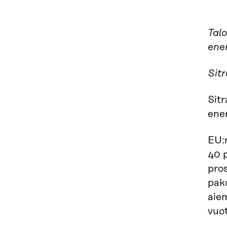
Tal
ener
Sit
Sitr
ener
EU:
40 
pros
pak
aie
vuo