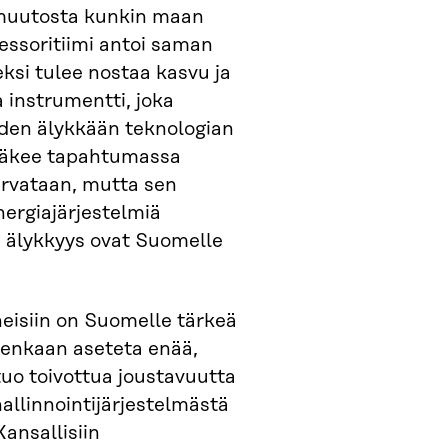
 muutosta kunkin maan
essoritiimi antoi saman
eksi tulee nostaa kasvu ja
 instrumentti, joka
uden älykkään teknologian
 näkee tapahtumassa
urvataan, mutta sen
energiajärjestelmiä
 älykkyys ovat Suomelle
eisiin on Suomelle tärkeä
itenkaan aseteta enää,
tuo toivottua joustavuutta
hallinnointijärjestelmästä
ansallisiin