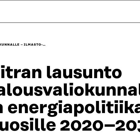
KUNNALLE – ILMASTO-…
itran lausunto
alousvaliokunnal
a energiapolitiik
uosille 2020–20