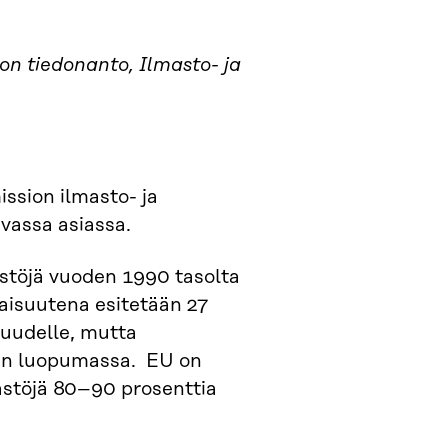
n tiedonanto, Ilmasto- ja
ssion ilmasto- ja
evassa asiassa.
stöjä vuoden 1990 tasolta
aisuutena esitetään 27
suudelle, mutta
aan luopumassa. EU on
ästöjä 80–90 prosenttia