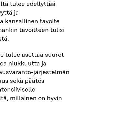
ltä tulee edellyttää
yttä ja
 kansallinen tavoite
änkin tavoitteen tulisi
stä.
e tulee asettaa suuret
toa niukkuutta ja
ausvaranto-järjestelmän
muus sekä päätös
tensiiviselle
iitä, millainen on hyvin