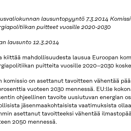
ousvaliokunnan lausuntopyyntö 7.3.2014 Komissio
giapolitiikan puitteet vuosille 2020-2030
ran lausunto 12.3.2014
a kiittää mahdollisuudesta lausua Euroopan komi
giapolitiikan puitteita vuosille 2020–2030 kosk
n komissio on asettanut tavoitteen vähentää pää
prosenttia vuoteen 2030 mennessä. EU:lle kokon
entin ohjeellinen tavoite uusiutuvan energian o
ollisista jäsenmaakohtaisista vaatimuksista oll
mmin asettanut tavoitteeksi vähentää ilmastopä
teen 2050 mennessä.