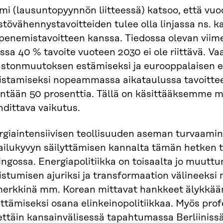
i (lausuntopyynnön liitteessä) katsoo, että vuo
tövähennystavoitteiden tulee olla linjassa ns. 
penemistavoitteen kanssa. Tiedossa olevan viim
ssa 40 % tavoite vuoteen 2030 ei ole riittävä. Va
astonmuutoksen estämiseksi ja eurooppalaisen e
istamiseksi nopeammassa aikataulussa tavoitteen 
intään 50 prosenttia. Tällä on käsittääksemme me
dittava vaikutus.
rgiaintensiivisen teollisuuden aseman turvaami
pailukyvyn säilyttämisen kannalta tämän hetken t
ngossa. Energiapolitiikka on toisaalta jo muuttu
stumisen ajuriksi ja transformaation välineeksi
merkkinä mm. Korean mittavat hankkeet älykkään
ttämiseksi osana elinkeinopolitiikkaa. Myös prof
ttäin kansainvälisessä tapahtumassa Berliinissä