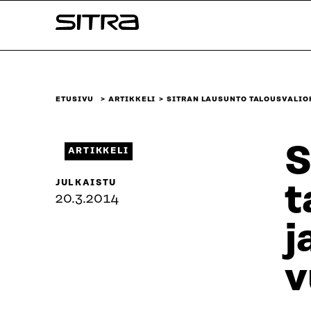
Siirry
Sitra
suoraan
sisältöön
↓
ETUSIVU
ARTIKKELI
SITRAN LAUSUNTO TALOUSVALIO
S
ARTIKKELI
JULKAISTU
t
20.3.2014
j
v