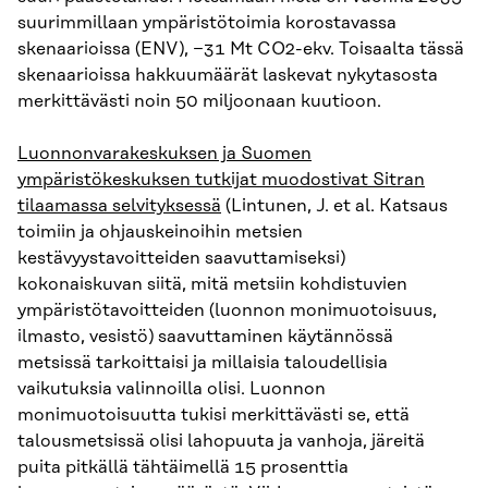
suurimmillaan ympäristötoimia korostavassa
skenaarioissa (ENV), −31 Mt CO2-ekv. Toisaalta tässä
skenaarioissa hakkuumäärät laskevat nykytasosta
merkittävästi noin 50 miljoonaan kuutioon.
Luonnonvarakeskuksen ja Suomen
ympäristökeskuksen tutkijat muodostivat Sitran
tilaamassa selvityksessä
(Lintunen, J. et al. Katsaus
toimiin ja ohjauskeinoihin metsien
kestävyystavoitteiden saavuttamiseksi)
kokonaiskuvan siitä, mitä metsiin kohdistuvien
ympäristötavoitteiden (luonnon monimuotoisuus,
ilmasto, vesistö) saavuttaminen käytännössä
metsissä tarkoittaisi ja millaisia taloudellisia
vaikutuksia valinnoilla olisi. Luonnon
monimuotoisuutta tukisi merkittävästi se, että
talousmetsissä olisi lahopuuta ja vanhoja, järeitä
puita pitkällä tähtäimellä 15 prosenttia