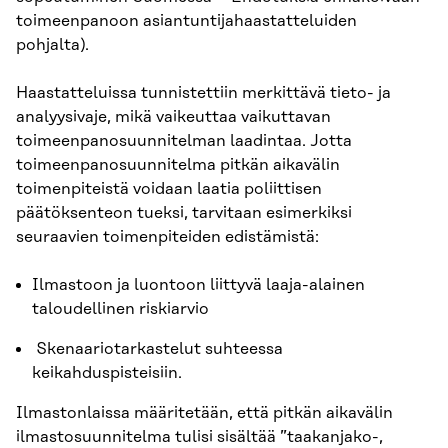
toimeenpanoon asiantuntijahaastatteluiden
pohjalta).
Haastatteluissa tunnistettiin merkittävä tieto- ja
analyysivaje, mikä vaikeuttaa vaikuttavan
toimeenpanosuunnitelman laadintaa. Jotta
toimeenpanosuunnitelma pitkän aikavälin
toimenpiteistä voidaan laatia poliittisen
päätöksenteon tueksi, tarvitaan esimerkiksi
seuraavien toimenpiteiden edistämistä:
Ilmastoon ja luontoon liittyvä laaja-alainen
taloudellinen riskiarvio
Skenaariotarkastelut suhteessa
keikahduspisteisiin.
Ilmastonlaissa määritetään, että pitkän aikavälin
ilmastosuunnitelma tulisi sisältää ”taakanjako-,