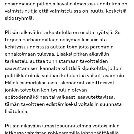
ensimmäinen pitkän aikavälin ilmastosuunnitelma on
valmistunut ja että valmistelussa on kuultu keskeisiä
sidosryhmiä.
Pitkän aikavälin tarkastelulla on useita hyötyjä. Se
tarjoaa parhaimmillaan näkymää keskeisistä
kehityssuunnista ja auttaa toimijoita paremmin
ennakoimaan tulevaa. Lisäksi pitkän aikavälin
tarkastelu auttaa tunnistamaan tavoitteiden
saavuttamisen kannalta kriittisiä kipukohtia, jolloin
politiikkatoimia voidaan kohdentaa vaikuttavammin.
Mikäli esimerkiksi useat skenaariot osoittaisivat
jonkin toivotun kehityskulun olevan
epätodennäköinen tai vaikeasti saavutettavissa,
tämän tavoitteen edistämiseksi voitaisiin suunnata
lisätoimia.
Pitkän aikavälin ilmastosuunnitelmaa voitaisiinkin
jatkossa vahvistaa rohkeammilla johtopäätöksillä.