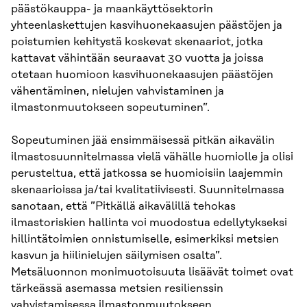
päästökauppa- ja maankäyttösektorin
yhteenlaskettujen kasvihuonekaasujen päästöjen ja
poistumien kehitystä koskevat skenaariot, jotka
kattavat vähintään seuraavat 30 vuotta ja joissa
otetaan huomioon kasvihuonekaasujen päästöjen
vähentäminen, nielujen vahvistaminen ja
ilmastonmuutokseen sopeutuminen”.
Sopeutuminen jää ensimmäisessä pitkän aikavälin
ilmastosuunnitelmassa vielä vähälle huomiolle ja olisi
perusteltua, että jatkossa se huomioisiin laajemmin
skenaarioissa ja/tai kvalitatiivisesti. Suunnitelmassa
sanotaan, että ”Pitkällä aikavälillä tehokas
ilmastoriskien hallinta voi muodostua edellytykseksi
hillintätoimien onnistumiselle, esimerkiksi metsien
kasvun ja hiilinielujen säilymisen osalta”.
Metsäluonnon monimuotoisuuta lisäävät toimet ovat
tärkeässä asemassa metsien resilienssin
vahvistamisessa ilmastonmuutokseen