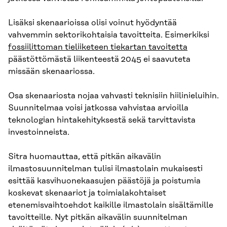
Lisäksi skenaarioissa olisi voinut hyödyntää
vahvemmin sektorikohtaisia tavoitteita. Esimerkiksi
fossiilittoman tieliiketeen tiekartan tavoitetta
päästöttömästä liikenteestä 2045 ei saavuteta
missään skenaariossa.
Osa skenaariosta nojaa vahvasti teknisiin hiilinieluihin.
Suunnitelmaa voisi jatkossa vahvistaa arvioilla
teknologian hintakehityksestä sekä tarvittavista
investoinneista.
Sitra huomauttaa, että pitkän aikavälin
ilmastosuunnitelman tulisi ilmastolain mukaisesti
esittää kasvihuonekaasujen päästöjä ja poistumia
koskevat skenaariot ja toimialakohtaiset
etenemisvaihtoehdot kaikille ilmastolain sisältämille
tavoitteille. Nyt pitkän aikavälin suunnitelman