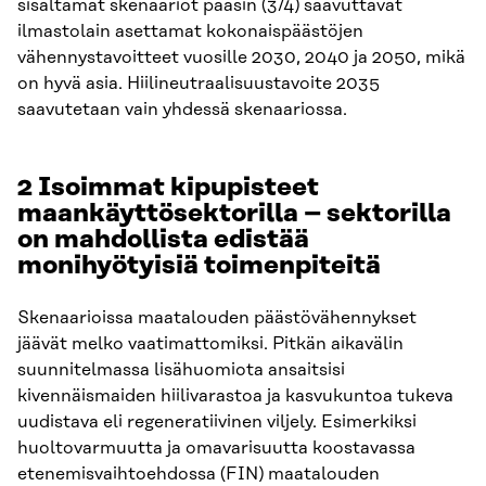
sisältämät skenaariot pääsin (3/4) saavuttavat
ilmastolain asettamat kokonaispäästöjen
vähennystavoitteet vuosille 2030, 2040 ja 2050, mikä
on hyvä asia. Hiilineutraalisuustavoite 2035
saavutetaan vain yhdessä skenaariossa.
2 Isoimmat kipupisteet
maankäyttösektorilla – sektorilla
on mahdollista edistää
monihyötyisiä toimenpiteitä
Skenaarioissa maatalouden päästövähennykset
jäävät melko vaatimattomiksi. Pitkän aikavälin
suunnitelmassa lisähuomiota ansaitsisi
kivennäismaiden hiilivarastoa ja kasvukuntoa tukeva
uudistava eli regeneratiivinen viljely. Esimerkiksi
huoltovarmuutta ja omavarisuutta koostavassa
etenemisvaihtoehdossa (FIN) maatalouden