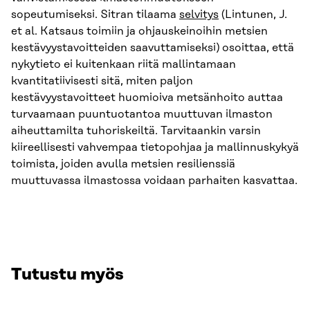
sopeutumiseksi. Sitran tilaama
selvitys
(Lintunen, J.
et al. Katsaus toimiin ja ohjauskeinoihin metsien
kestävyystavoitteiden saavuttamiseksi) osoittaa, että
nykytieto ei kuitenkaan riitä mallintamaan
kvantitatiivisesti sitä, miten paljon
kestävyystavoitteet huomioiva metsänhoito auttaa
turvaamaan puuntuotantoa muuttuvan ilmaston
aiheuttamilta tuhoriskeiltä. Tarvitaankin varsin
kiireellisesti vahvempaa tietopohjaa ja mallinnuskykyä
toimista, joiden avulla metsien resilienssiä
muuttuvassa ilmastossa voidaan parhaiten kasvattaa.
Tutustu myös