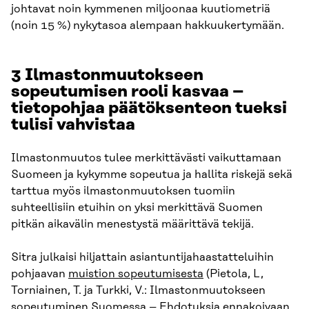
johtavat noin kymmenen miljoonaa kuutiometriä
(noin 15 %) nykytasoa alempaan hakkuukertymään.
3 Ilmastonmuutokseen
sopeutumisen rooli kasvaa –
tietopohjaa päätöksenteon tueksi
tulisi vahvistaa
Ilmastonmuutos tulee merkittävästi vaikuttamaan
Suomeen ja kykymme sopeutua ja hallita riskejä sekä
tarttua myös ilmastonmuutoksen tuomiin
suhteellisiin etuihin on yksi merkittävä Suomen
pitkän aikavälin menestystä määrittävä tekijä.
Sitra julkaisi hiljattain asiantuntijahaastatteluihin
pohjaavan
muistion sopeutumisesta
(Pietola, L,
Torniainen, T. ja Turkki, V.: Ilmastonmuutokseen
sopeutuminen Suomessa – Ehdotuksia ennakoivaan