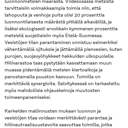
luonnonmetsien määrästä. Viidesosassa metsistä
tarvittaisiin voimakkaampia toimia niin, että
lahopuuta ja vanhoja puita olisi 30 prosenttia
luonnontilaisesta määrästä pitkällä aikavälillä, ja
lisäksi ekologisesti arvokkain kymmenen prosenttia
metsistä suojeltaisiin myös Etelä-Suomessa.
Vesistöjen tilan parantaminen onnistuu esimerkiksi
vähentämällä ojituksia ja jättämällä pienvesien, kuten
purojen, suojavyöhykkeet hakkuiden ulkopuolelle.
Hiilivarastoa taas pystytään kasvattamaan muun
muassa pidentämällä metsien kiertoaikoja ja
panostamalla puuston kasvuun. Toimilla on
merkittäviä synergioita. Selvityksessä on tarkasteltu
myös mahdollisia ohjauskeinoja muutosten
toimeenpanemiseksi.
Karkeiden mallinnusten mukaan luonnon ja
vesistöjen tilaa voidaan merkittävästi parantaa ja
hiilineutraalisuustavoite saavuttaa toimilla, jotka