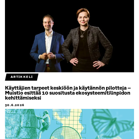
ARTIKKELI
Käyttäjien tarpeet keskiöön ja käytännön pilotteja –
Muistio esittää 10 suositusta ekosysteemitilinpidon
kehittämiseksi
30.6.2026