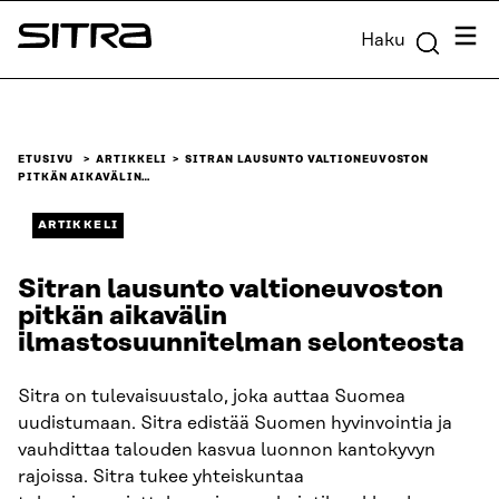
Siirry
Valik
Haku
suoraan
Sitra
sisältöön
↓
ETUSIVU
ARTIKKELI
SITRAN LAUSUNTO VALTIONEUVOSTON
PITKÄN AIKAVÄLIN…
ARTIKKELI
Sitran lausunto valtioneuvoston
pitkän aikavälin
ilmastosuunnitelman selonteosta
Sitra on tulevaisuustalo, joka auttaa Suomea
uudistumaan. Sitra edistää Suomen hyvinvointia ja
vauhdittaa talouden kasvua luonnon kantokyvyn
rajoissa. Sitra tukee yhteiskuntaa