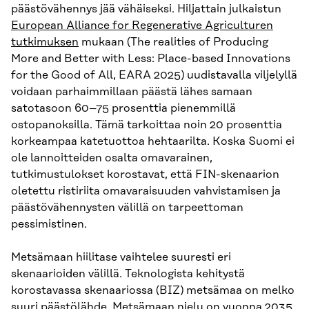
päästövähennys jää vähäiseksi. Hiljattain julkaistun
European Alliance for Regenerative Agriculturen
tutkimuksen
mukaan (The realities of Producing
More and Better with Less: Place-based Innovations
for the Good of All, EARA 2025) uudistavalla viljelyllä
voidaan parhaimmillaan päästä lähes samaan
satotasoon 60–75 prosenttia pienemmillä
ostopanoksilla. Tämä tarkoittaa noin 20 prosenttia
korkeampaa katetuottoa hehtaarilta. Koska Suomi ei
ole lannoitteiden osalta omavarainen,
tutkimustulokset korostavat, että FIN-skenaarion
oletettu ristiriita omavaraisuuden vahvistamisen ja
päästövähennysten välillä on tarpeettoman
pessimistinen.
Metsämaan hiilitase vaihtelee suuresti eri
skenaarioiden välillä. Teknologista kehitystä
korostavassa skenaariossa (BIZ) metsämaa on melko
suuri päästölähde. Metsämaan nielu on vuonna 2035