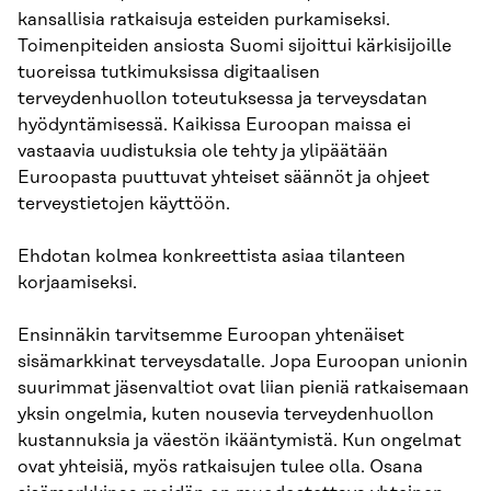
kansallisia ratkaisuja esteiden purkamiseksi.
Toimenpiteiden ansiosta Suomi sijoittui kärkisijoille
tuoreissa tutkimuksissa digitaalisen
terveydenhuollon toteutuksessa ja terveysdatan
hyödyntämisessä. Kaikissa Euroopan maissa ei
vastaavia uudistuksia ole tehty ja ylipäätään
Euroopasta puuttuvat yhteiset säännöt ja ohjeet
terveystietojen käyttöön.
Ehdotan kolmea konkreettista asiaa tilanteen
korjaamiseksi.
Ensinnäkin tarvitsemme Euroopan yhtenäiset
sisämarkkinat terveysdatalle. Jopa Euroopan unionin
suurimmat jäsenvaltiot ovat liian pieniä ratkaisemaan
yksin ongelmia, kuten nousevia terveydenhuollon
kustannuksia ja väestön ikääntymistä. Kun ongelmat
ovat yhteisiä, myös ratkaisujen tulee olla. Osana