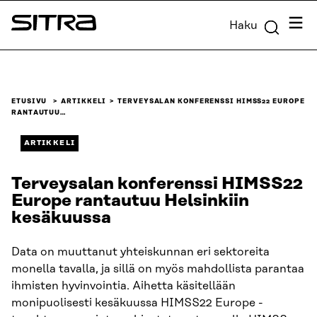
Siirry
Valik
Haku
suoraan
Sitra
sisältöön
↓
ETUSIVU
ARTIKKELI
TERVEYSALAN KONFERENSSI HIMSS22 EUROPE
RANTAUTUU…
ARTIKKELI
Terveysalan konferenssi HIMSS22
Europe rantautuu Helsinkiin
kesäkuussa
Data on muuttanut yhteiskunnan eri sektoreita
monella tavalla, ja sillä on myös mahdollista parantaa
ihmisten hyvinvointia. Aihetta käsitellään
monipuolisesti kesäkuussa HIMSS22 Europe -