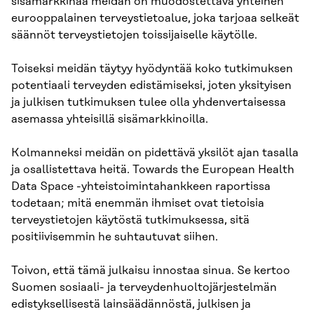
sisämarkkinaa meidän on muodostettava yhteinen
eurooppalainen terveystietoalue, joka tarjoaa selkeät
säännöt terveystietojen toissijaiselle käytölle.
Toiseksi meidän täytyy hyödyntää koko tutkimuksen
potentiaali terveyden edistämiseksi, joten yksityisen
ja julkisen tutkimuksen tulee olla yhdenvertaisessa
asemassa yhteisillä sisämarkkinoilla.
Kolmanneksi meidän on pidettävä yksilöt ajan tasalla
ja osallistettava heitä. Towards the European Health
Data Space -yhteistoimintahankkeen raportissa
todetaan; mitä enemmän ihmiset ovat tietoisia
terveystietojen käytöstä tutkimuksessa, sitä
positiivisemmin he suhtautuvat siihen.
Toivon, että tämä julkaisu innostaa sinua. Se kertoo
Suomen sosiaali- ja terveydenhuoltojärjestelmän
edistyksellisestä lainsäädännöstä, julkisen ja