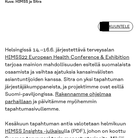
Kuva: HIMSS ja Sitra
KUUNTELE
Helsingissä 14.–16.6. järjestettävä terveysalan
HIMSS22 European Health Conference & Exhibition
tarjoaa mainion mahdollisuuden esitellä suomalaista
osaamista ja vaihtaa ajatuksia kansainvälisten
asiantuntijoiden kanssa. Sitra on yksi tapahtuman
järjestäjäkumppaneista, ja projektimme ovat esillä
Suomi-paviljongissa.
Rakennamme ohjelmaa
parhaillaan
ja päivitämme myöhemmin
tapahtumasivullemme.
Kesäkuun tapahtuman antia valotetaan helmikuun
HIMSS Insights -julkaisu
lla (PDF), johon on koottu