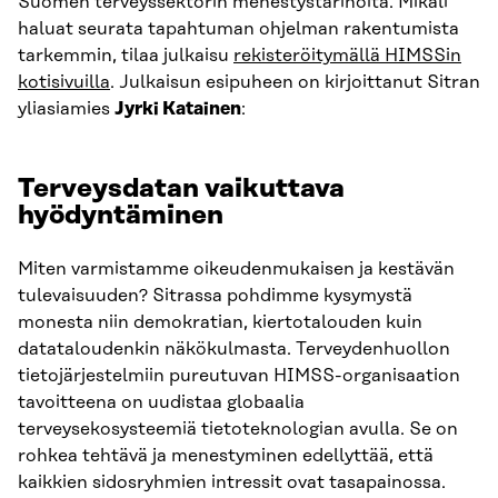
Suomen terveyssektorin menestystarinoita. Mikäli
haluat seurata tapahtuman ohjelman rakentumista
tarkemmin, tilaa julkaisu
rekisteröitymällä HIMSSin
kotisivuilla
. Julkaisun esipuheen on kirjoittanut Sitran
yliasiamies
Jyrki Katainen
:
Terveysdatan vaikuttava
hyödyntäminen
Miten varmistamme oikeudenmukaisen ja kestävän
tulevaisuuden? Sitrassa pohdimme kysymystä
monesta niin demokratian, kiertotalouden kuin
datataloudenkin näkökulmasta. Terveydenhuollon
tietojärjestelmiin pureutuvan HIMSS-organisaation
tavoitteena on uudistaa globaalia
terveysekosysteemiä tietoteknologian avulla. Se on
rohkea tehtävä ja menestyminen edellyttää, että
kaikkien sidosryhmien intressit ovat tasapainossa.