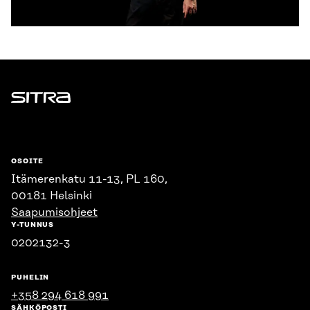
Sitra
OSOITE
Itämerenkatu 11-13, PL 160,
00181 Helsinki
Saapumisohjeet
Y-TUNNUS
0202132-3
PUHELIN
+358 294 618 991
SÄHKÖPOSTI