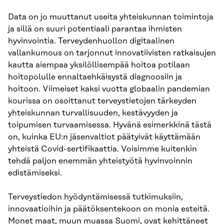
Data on jo muuttanut useita yhteiskunnan toimintoja
ja sillä on suuri potentiaali parantaa ihmisten
hyvinvointia. Terveydenhuollon digitaalinen
vallankumous on tarjonnut innovatiivisten ratkaisujen
kautta aiempaa yksilöllisempää hoitoa potilaan
hoitopolulle ennaltaehkäisystä diagnoosiin ja
hoitoon. Viimeiset kaksi vuotta globaalin pandemian
kourissa on osoittanut terveystietojen tärkeyden
yhteiskunnan turvallisuuden, kestävyyden ja
toipumisen turvaamisessa. Hyvänä esimerkkinä tästä
on, kuinka EU:n jäsenvaltiot päätyivät käyttämään
yhteistä Covid-sertifikaattia. Voisimme kuitenkin
tehdä paljon enemmän yhteistyötä hyvinvoinnin
edistämiseksi.
Terveystiedon hyödyntämisessä tutkimuksiin,
innovaatioihin ja päätöksentekoon on monia esteitä.
Monet maat, muun muassa Suomi, ovat kehittäneet