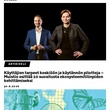
1.7.2026
ARTIKKELI
Käyttäjien tarpeet keskiöön ja käytännön pilotteja –
Muistio esittää 10 suositusta ekosysteemitilinpidon
kehittämiseksi
30.6.2026