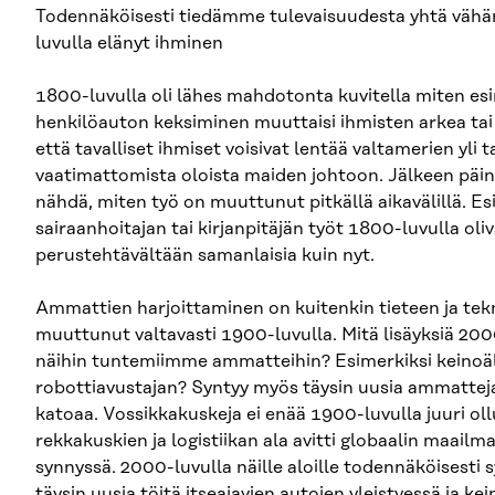
Todennäköisesti tiedämme tulevaisuudesta yhtä vähä
luvulla elänyt ihminen
1800-luvulla oli lähes mahdotonta kuvitella miten es
henkilöauton keksiminen muuttaisi ihmisten arkea tai
että tavalliset ihmiset voisivat lentää valtamerien yli 
vaatimattomista oloista maiden johtoon. Jälkeen päi
nähdä, miten työ on muuttunut pitkällä aikavälillä. Es
sairaanhoitajan tai kirjanpitäjän työt 1800-luvulla oliv
perustehtävältään samanlaisia kuin nyt.
Ammattien harjoittaminen on kuitenkin tieteen ja te
muuttunut valtavasti 1900-luvulla. Mitä lisäyksiä 20
näihin tuntemiimme ammatteihin? Esimerkiksi keinoäl
robottiavustajan? Syntyy myös täysin uusia ammatteja
katoaa. Vossikkakuskeja ei enää 1900-luvulla juuri ollu
rekkakuskien ja logistiikan ala avitti globaalin maail
synnyssä. 2000-luvulla näille aloille todennäköisesti s
täysin uusia töitä itseajavien autojen yleistyessä ja ke