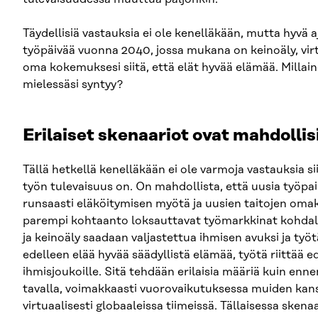
Täydellisiä vastauksia ei ole kenelläkään, mutta hyvä 
työpäivää vuonna 2040, jossa mukana on keinoäly, virt
oma kokemuksesi siitä, että elät hyvää elämää. Milla
mielessäsi syntyy?
Erilaiset skenaariot ovat mahdollis
Tällä hetkellä kenelläkään ei ole varmoja vastauksia si
työn tulevaisuus on. On mahdollista, että uusia työpa
runsaasti eläköitymisen myötä ja uusien taitojen om
parempi kohtaanto loksauttavat työmarkkinat kohdalle
ja keinoäly saadaan valjastettua ihmisen avuksi ja työ
edelleen elää hyvää säädyllistä elämää, työtä riittää ed
ihmisjoukoille. Sitä tehdään erilaisia määriä kuin enne
tavalla, voimakkaasti vuorovaikutuksessa muiden kans
virtuaalisesti globaaleissa tiimeissä. Tällaisessa skena