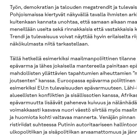
Työn, demokratian ja talouden megatrendit ja tuleva
Pohjoismaissa kiertyvät näkyvällä tavalla ihmisten ark
kuitenkaan kannata unohtaa, että samaan aikaan maa
meneillään useita sekä rinnakkaisia että vastakkaisia 
Trendi ja tulevaisuus voivat näyttää hyvin erilaiselta ri
näkökulmasta niitä tarkastellaan.
Tällä hetkellä esimerkiksi maailmanpoliittinen tilann
epävarma ja lähes jokaisella mantereella painitaan ep
mahdollisten yllättävien tapahtumien aiheuttamien ”
joutsenten” kanssa. Euroopassa epävarma poliittinen 
esimerkiksi EU:n tulevaisuuden epävarmuuteen. Lähi-i
alueellisten konfliktien ja sisällissotien kanssa, Afrikas
epävarmuutta lisäävät paheneva kuivuus ja nälänhädä
voimakkaasti kasvava nuori väestö siirtää myös maail
ja huomiota kohti valtavaa mannerta. Venäjän pinnan 
ristiriidat suhteessa Putinin autoritaariseen hallinto
ulkopolitiikan ja sisäpolitiikan arvaamattomuus ja jän