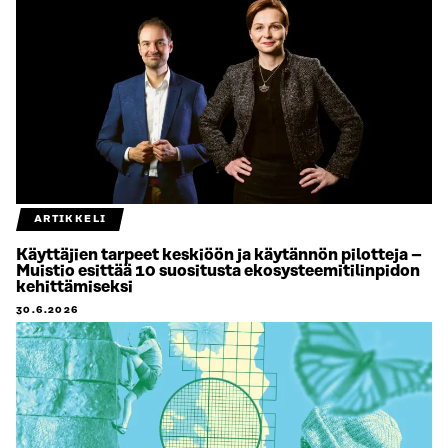
ARTIKKELI
Käyttäjien tarpeet keskiöön ja käytännön pilotteja –
Muistio esittää 10 suositusta ekosysteemitilinpidon
kehittämiseksi
30.6.2026