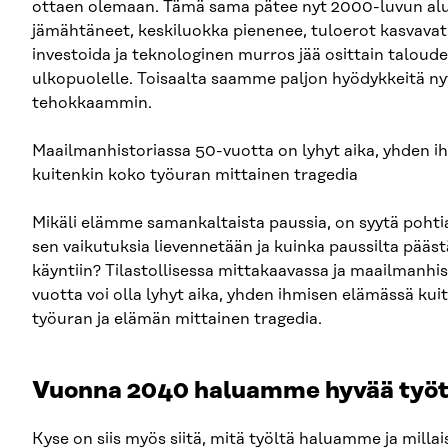
ottaen olemaan. Tämä sama pätee nyt 2000-luvun alu
jämähtäneet, keskiluokka pienenee, tuloerot kasvavat, 
investoida ja teknologinen murros jää osittain taloud
ulkopuolelle. Toisaalta saamme paljon hyödykkeitä nyt
tehokkaammin.
Maailmanhistoriassa 50-vuotta on lyhyt aika, yhden 
kuitenkin koko työuran mittainen tragedia
Mikäli elämme samankaltaista paussia, on syytä pohtia
sen vaikutuksia lievennetään ja kuinka paussilta pääs
käyntiin? Tilastollisessa mittakaavassa ja maailmanhi
vuotta voi olla lyhyt aika, yhden ihmisen elämässä kui
työuran ja elämän mittainen tragedia.
Vuonna 2040 haluamme hyvää työt
Kyse on siis myös siitä, mitä työltä haluamme ja milla