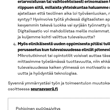
eriarvoistuvan tai vaihtoehtoisesti erinomaisen
riippuen siitä, millaista yhteiskuntaa haluamme
ajatellaan että teollinen aika loi työväenluokan,
syntyy? Hyvinvoiva työtä yhdessä digitaalisten a
kevyemmin tekevä luokka vai syrjään työnnetty 
Digitalisaatio voi mahdollistaa meille molemmat
ja kuljemme kohti valittua tulevaisuutta?
Myös elinikäisestä uuden oppimisesta pitäisi tul
perusasetus kun tulevaisuudessa eliniät pitenev
Mikrotutkinnot tai opintotilit voisivat auttaa tä
mittasimme työelämässä tuottavuutta, niin ehk
tulevaisuudessa kaiken ytimessä on motivaatio s
uutta ja hyödyntää teknologiaa.
Syvennä ymmärrystäsi työn ja toimeentulon muutokse
osoitteessa
seuraavaerä.fi
Pohjoinen pu00e4ivitys