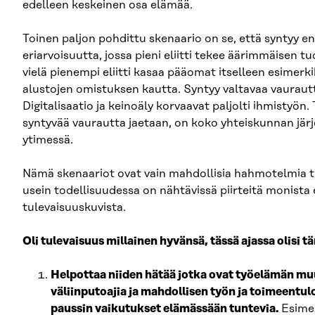
edelleen keskeinen osa elämää.
Toinen paljon pohdittu skenaario on se, että syntyy e
eriarvoisuutta, jossa pieni eliitti tekee äärimmäisen tu
vielä pienempi eliitti kasaa pääomat itselleen esimerki
alustojen omistuksen kautta. Syntyy valtavaa vaurautt
Digitalisaatio ja keinoäly korvaavat paljolti ihmistyön.
syntyvää vaurautta jaetaan, on koko yhteiskunnan jär
ytimessä.
Nämä skenaariot ovat vain mahdollisia hahmotelmia tu
usein todellisuudessa on nähtävissä piirteitä monista e
tulevaisuuskuvista.
Oli tulevaisuus millainen hyvänsä, tässä ajassa olisi t
Helpottaa niiden hätää jotka ovat työelämän m
väliinputoajia ja mahdollisen työn ja toimeent
paussin vaikutukset elämässään tuntevia.
Esimer