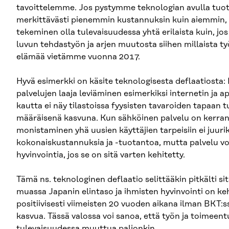
tavoittelemme. Jos pystymme teknologian avulla tuo
merkittävästi pienemmin kustannuksin kuin aiemmin, v
tekeminen olla tulevaisuudessa yhtä erilaista kuin, 
luvun tehdastyön ja arjen muutosta siihen millaista t
elämää vietämme vuonna 2017.
Hyvä esimerkki on käsite teknologisesta deflaatiosta: 
palvelujen laaja leviäminen esimerkiksi internetin ja a
kautta ei näy tilastoissa fyysisten tavaroiden tapaan
määräisenä kasvuna. Kun sähköinen palvelu on kerran 
monistaminen yhä uusien käyttäjien tarpeisiin ei juuri
kokonaiskustannuksia ja -tuotantoa, mutta palvelu voi
hyvinvointia, jos se on sitä varten kehitetty.
Tämä ns. teknologinen deflaatio selittääkin pitkälti si
muassa Japanin elintaso ja ihmisten hyvinvointi on ke
positiivisesti viimeisten 20 vuoden aikana ilman BKT:
kasvua. Tässä valossa voi sanoa, että työn ja toimeent
tulevaisuudessa muuttua paljonkin.