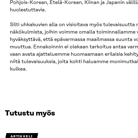
Pohjois-Korean, Etelä-Korean, Kiinan ja Japanin välillä
huolestuttavia.
Silti uhkakuvien alla on visioitava myös tulevaisuutta n
näkökulmista, joihin voimme omalla toiminnallamme v
hyväksyttävä, että epävarmassa maailmassa suunta v
muuttua. Ennakoinnin ei olekaan tarkoitus antaa varm
vaan avata ajatteluemme huomaamaan erilaisia kehit
niitä tulevaisuuksia, joita kohti haluamme monimutk
kulkea.
Tutustu myös
ARTIKKELI