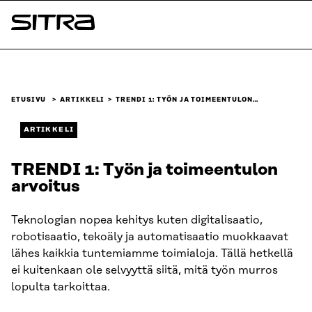
Siirry
suoraan
Sitra
sisältöön
↓
ETUSIVU
ARTIKKELI
TRENDI 1: TYÖN JA TOIMEENTULON…
ARTIKKELI
TRENDI 1: Työn ja toimeentulon
arvoitus
Teknologian nopea kehitys kuten digitalisaatio,
robotisaatio, tekoäly ja automatisaatio muokkaavat
lähes kaikkia tuntemiamme toimialoja. Tällä hetkellä
ei kuitenkaan ole selvyyttä siitä, mitä työn murros
lopulta tarkoittaa.