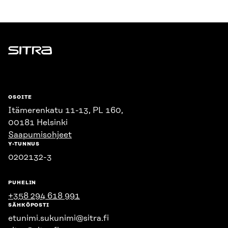
Sitra
OSOITE
Itämerenkatu 11-13, PL 160,
00181 Helsinki
Saapumisohjeet
Y-TUNNUS
0202132-3
PUHELIN
+358 294 618 991
SÄHKÖPOSTI
etunimi.sukunimi@sitra.fi