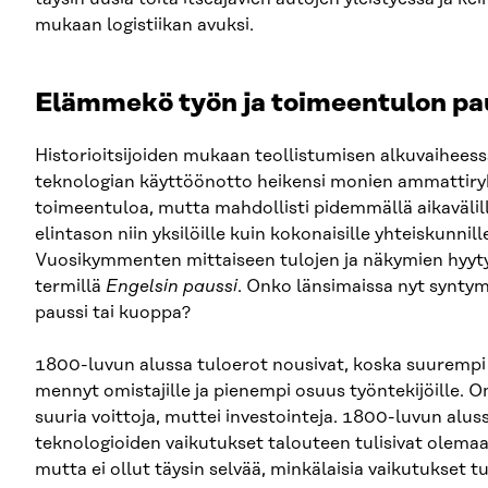
mukaan logistiikan avuksi.
Elämmekö työn ja toimeentulon pa
Historioitsijoiden mukaan teollistumisen alkuvaihees
teknologian käyttöönotto heikensi monien ammattir
toimeentuloa, mutta mahdollisti pidemmällä aikaväl
elintason niin yksilöille kuin kokonaisille yhteiskunnill
Vuosikymmenten mittaiseen tulojen ja näkymien hyyty
termillä
Engelsin paussi
. Onko länsimaissa nyt synty
paussi tai kuoppa?
1800-luvun alussa tuloerot nousivat, koska suurempi 
mennyt omistajille ja pienempi osuus työntekijöille. O
suuria voittoja, muttei investointeja. 1800-luvun alussa
teknologioiden vaikutukset talouteen tulisivat olemaa
mutta ei ollut täysin selvää, minkälaisia vaikutukset tu