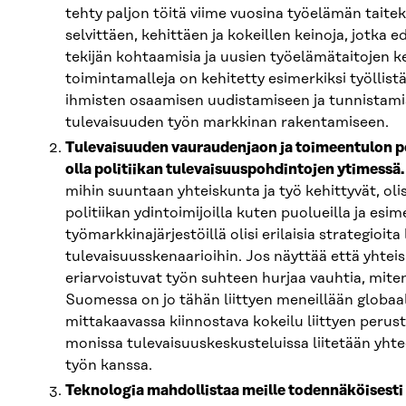
tehty paljon töitä viime vuosina työelämän taitek
selvittäen, kehittäen ja kokeillen keinoja, jotka e
tekijän kohtaamisia ja uusien työelämätaitojen k
toimintamalleja on kehitetty esimerkiksi työllist
ihmisten osaamisen uudistamiseen ja tunnistam
tulevaisuuden työn markkinan rakentamiseen.
Tulevaisuuden vauraudenjaon ja toimeentulon po
olla politiikan tulevaisuuspohdintojen ytimessä.
mihin suuntaan yhteiskunta ja työ kehittyvät, olis
politiikan ydintoimijoilla kuten puolueilla ja esim
työmarkkinajärjestöillä olisi erilaisia strategioita l
tulevaisuusskenaarioihin. Jos näyttää että yhtei
eriarvoistuvat työn suhteen hurjaa vauhtia, mite
Suomessa on jo tähän liittyen meneillään globaa
mittakaavassa kiinnostava kokeilu liittyen perus
monissa tulevaisuuskeskusteluissa liitetään yht
työn kanssa.
Teknologia mahdollistaa meille todennäköisesti