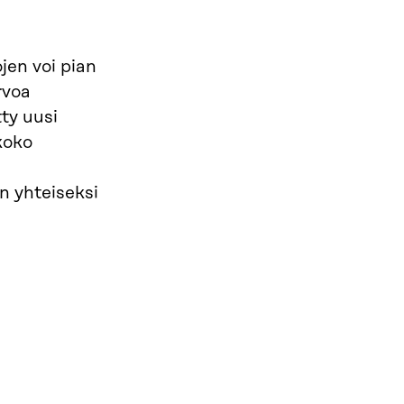
jen voi pian
rvoa
ty uusi
koko
n yhteiseksi