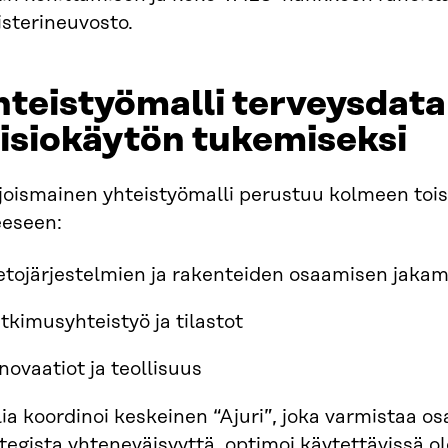
sterineuvosto.
teistyömalli terveysdat
isiokäytön tukemiseksi
joismainen yhteistyömalli perustuu kolmeen tois
eeseen:
etojärjestelmien ja rakenteiden osaamisen jaka
tkimusyhteistyö ja tilastot
novaatiot ja teollisuus
ia koordinoi keskeinen “Ajuri”, joka varmistaa os
tegista yhteneväisyyttä, optimoi käytettävissä ole