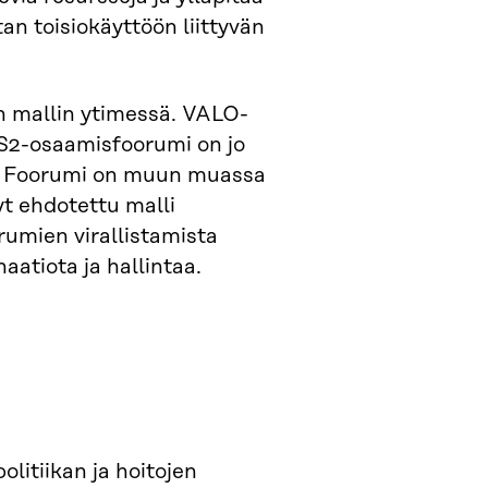
an toisiokäyttöön liittyvän
on mallin ytimessä. VALO-
S2-osaamisfoorumi on jo
lä. Foorumi on muun muassa
t ehdotettu malli
rumien virallistamista
aatiota ja hallintaa.
litiikan ja hoitojen