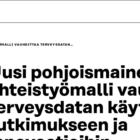
ÖMALLI VAUHDITTAA TERVEYSDATAN…
usi pohjoismain
hteistyömalli v
erveysdatan käy
utkimukseen ja