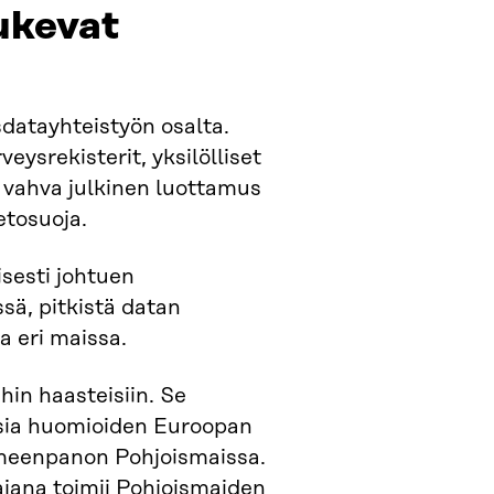
ukevat
datayhteistyön osalta.
eysrekisterit, yksilölliset
 vahva julkinen luottamus
etosuoja.
isesti johtuen
ssä, pitkistä datan
a eri maissa.
in haasteisiin. Se
ksia huomioiden Euroopan
imeenpanon Pohjoismaissa.
jana toimii Pohjoismaiden