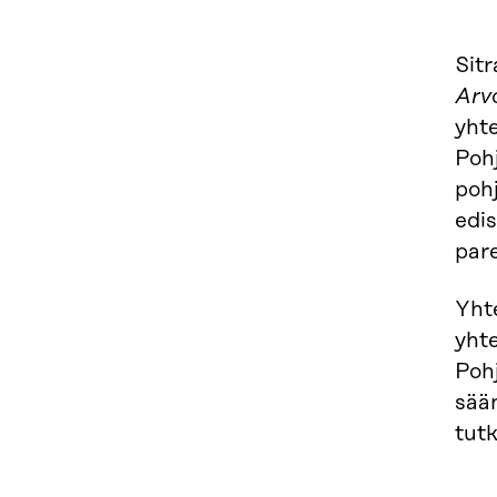
Sit
Arv
yhte
Pohj
pohj
edis
par
Yhte
yht
Poh
sää
tut