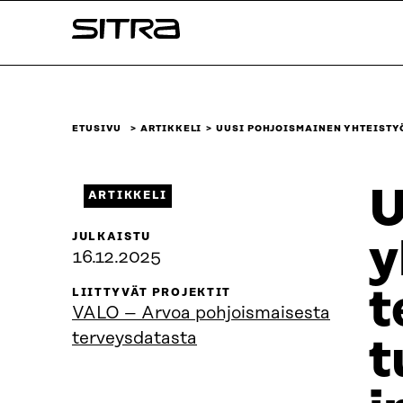
Siirry
Sitra
suoraan
sisältöön
↓
ETUSIVU
ARTIKKELI
UUSI POHJOISMAINEN YHTEISTY
U
ARTIKKELI
JULKAISTU
y
16.12.2025
t
LIITTYVÄT PROJEKTIT
VALO – Arvoa pohjoismaisesta
terveysdatasta
t