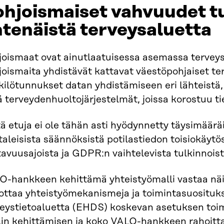
ohjoismaiset vahvuudet t
tenäistä terveysaluetta
joismaat ovat ainutlaatuisessa asemassa terveys
oismaita yhdistävät kattavat väestöpohjaiset terv
kilötunnukset datan yhdistämiseen eri lähteistä,
 terveydenhuoltojärjestelmät, joissa korostuu ti
ä etuja ei ole tähän asti hyödynnetty täysimäärä
taleisista säännöksistä potilastiedon toisiokäytö
avuusajoista ja GDPR:n vaihtelevista tulkinnoist
O-hankkeen kehittämä yhteistyömalli vastaa näih
ottaa yhteistyömekanismeja ja toimintasuositu
veystietoaluetta (EHDS) koskevan asetuksen to
lin kehittämisen ja koko VALO-hankkeen rahoitta