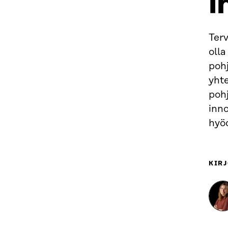
i
Terv
oll
poh
yht
pohj
inn
hyö
KIRJ