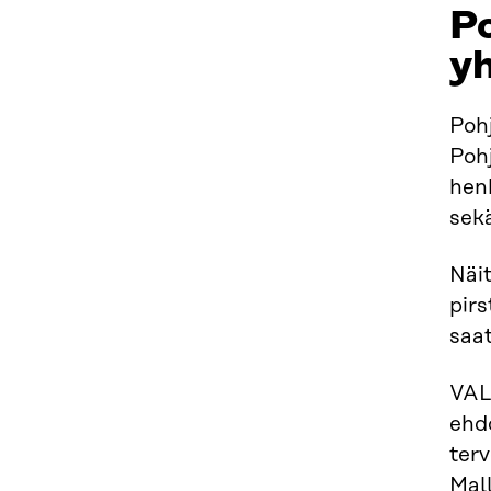
P
yh
Poh
Pohj
hen
sekä
Näit
pirs
saat
VAL
ehd
ter
Mal