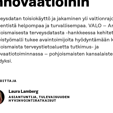
nnovaatioihin
eysdatan toisiokäyttö ja jakaminen yli valtionrajo
a entistä helpompaa ja turvallisempaa. VALO – A
joismaisesta terveysdatasta -hankkeessa kehitet
eistyömalli tukee avaintoimijoita hyödyntämään 
oismaista terveystietoaluetta tutkimus- ja
ovaatiotoiminnassa – pohjoismaisten kansalaiste
dyksi.
OITTAJA
Laura Lamberg
ASIANTUNTIJA, TULEVAISUUDEN
HYVINVOINTIRATKAISUT