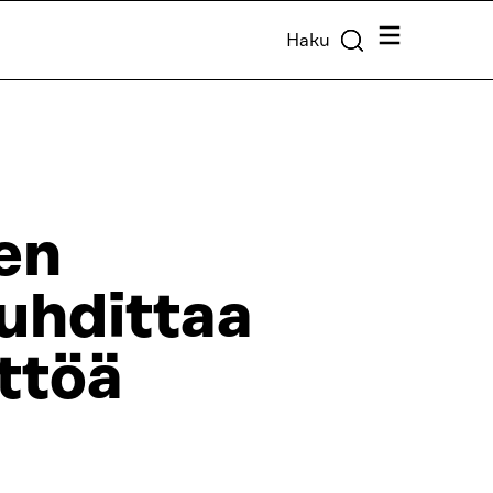
Valikko
Haku
en
auhdittaa
ttöä