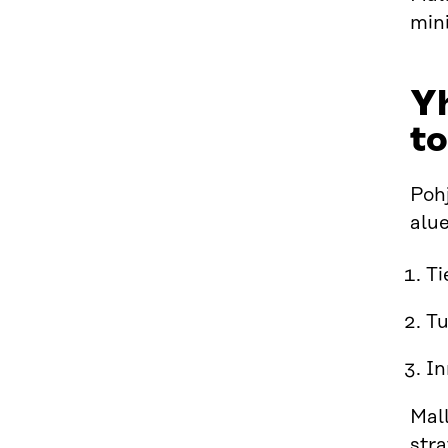
mini
Yh
to
Poh
alu
Ti
Tu
In
Mall
stra