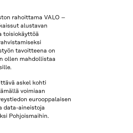
oston rahoittama VALO
–
kaissut alustavan
a toisiokäyttöä
vahvistamiseksi
istyön tavoitteena on
in ollen mahdollistaa
ille.
ttävä askel kohti
tämällä voimiaan
veystiedon eurooppalaisen
 data-aineistoja
si Pohjoismaihin.