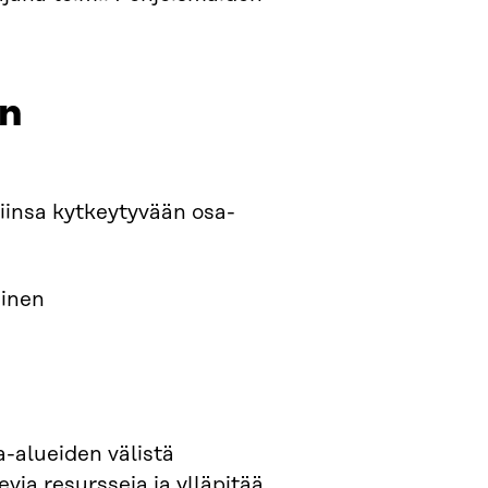
an
iinsa kytkeytyvään osa-
minen
a-alueiden välistä
via resursseja ja ylläpitää