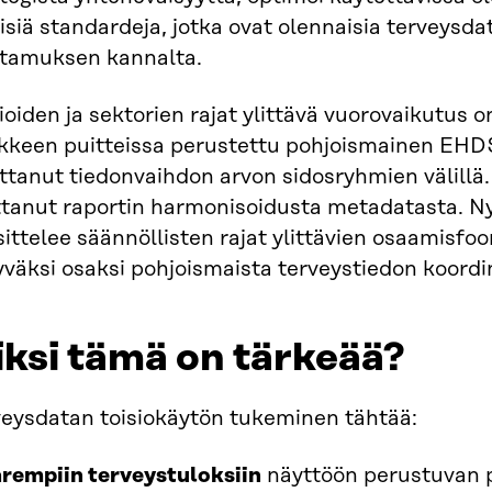
isiä standardeja, jotka ovat olennaisia terveysdat
ttamuksen kannalta.
ioiden ja sektorien rajat ylittävä vuorovaikutus 
kkeen puitteissa perustettu pohjoismainen EHD
ittanut tiedonvaihdon arvon sidosryhmien välil
ttanut raportin harmonisoidusta metadatasta. Ny
ittelee säännöllisten rajat ylittävien osaamisfoo
väksi osaksi pohjoismaista terveystiedon koordin
ksi tämä on tärkeää?
veysdatan toisiokäytön tukeminen tähtää:
rempiin terveystuloksiin
näyttöön perustuvan po