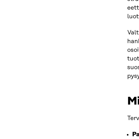
eett
luo
Valt
han
oso
tuo
suos
pysy
Mi
Ter
Pa