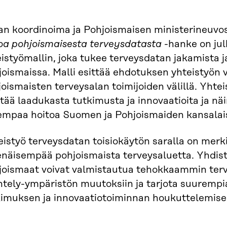
ran koordinoima ja Pohjoismaisen ministerineuv
oa pohjoismaisesta terveysdatasta
-hanke on jul
istyömallin, joka tukee terveysdatan jakamista j
oismaissa. Malli esittää ehdotuksen yhteistyön 
oismaisten terveysalan toimijoiden välillä. Yhte
tää laadukasta tutkimusta ja innovaatioita ja nä
empaa hoitoa Suomen ja Pohjoismaiden kansalais
istyö terveysdatan toisiokäytön saralla on merki
enäisempää pohjoismaista terveysaluetta. Yhdis
joismaat voivat valmistautua tehokkaammin ter
ntely-ympäristön muutoksiin ja tarjota suurempia
kimuksen ja innovaatiotoiminnan houkuttelemisek