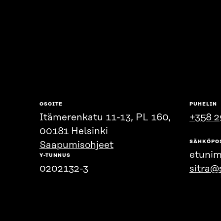
OSOITE
PUHELIN
Itämerenkatu 11-13, PL 160,
+358 2
00181 Helsinki
SÄHKÖPO
Saapumisohjeet
etunim
Y-TUNNUS
0202132-3
sitra@s