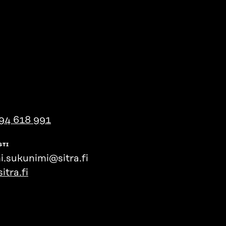
94 618 991
STI
i.sukunimi@sitra.fi
itra.fi