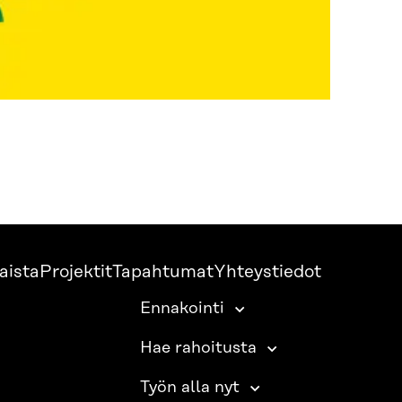
aista
Projektit
Tapahtumat
Yhteystiedot
Ennakointi
Hae rahoitusta
Työn alla nyt