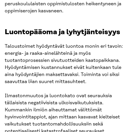
peruskoululaisten oppimistulosten heikentyneen ja
oppimiserojen kasvaneen.
Luontopääoma ja lyhytjänteisyys
Taloustoimet hyödyntävät luontoa monin eri tavoin:
energia- ja raaka-ainelähteinä ja myös
tuotantoprosessien sivutuotteiden kaatopaikkana.
Hyödyntämisen kustannukset eivät kuitenkaan tule
aina hyödyntäjien maksettavaksi. Toiminta voi siksi
saavuttaa liian suuret mittasuhteet.
Ilmastonmuutos ja luontokato ovat seurauksia
tällaisista negatiivisista ulkoisvaikutuksista.
Kummankin ilmiön aiheuttamat välittömät
hyvinvointitappiot, ajan mittaan kasvavat kielteiset
vaikutukset tuotantomahdollisuuksiin sekä
potentiaalisesti katastrofaaliset seuraukset