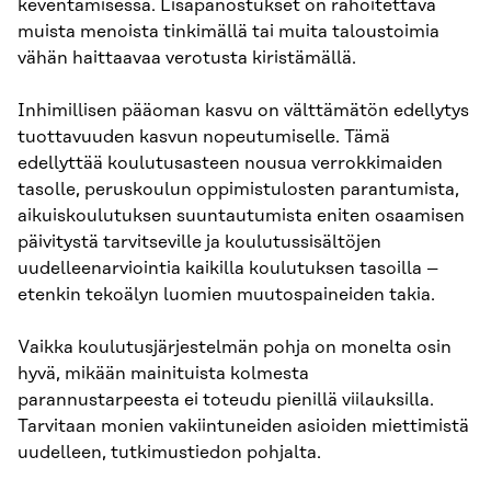
keventämisessä. Lisäpanostukset on rahoitettava
muista menoista tinkimällä tai muita taloustoimia
vähän haittaavaa verotusta kiristämällä.
Inhimillisen pääoman kasvu on välttämätön edellytys
tuottavuuden kasvun nopeutumiselle. Tämä
edellyttää koulutusasteen nousua verrokkimaiden
tasolle, peruskoulun oppimistulosten parantumista,
aikuiskoulutuksen suuntautumista eniten osaamisen
päivitystä tarvitseville ja koulutussisältöjen
uudelleenarviointia kaikilla koulutuksen tasoilla –
etenkin tekoälyn luomien muutospaineiden takia.
Vaikka koulutusjärjestelmän pohja on monelta osin
hyvä, mikään mainituista kolmesta
parannustarpeesta ei toteudu pienillä viilauksilla.
Tarvitaan monien vakiintuneiden asioiden miettimistä
uudelleen, tutkimustiedon pohjalta.