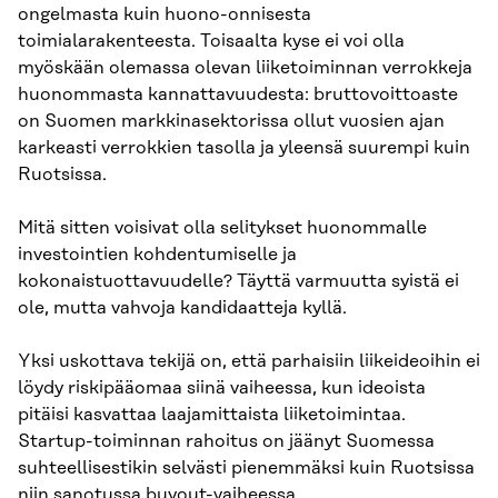
ongelmasta kuin huono-onnisesta
toimialarakenteesta. Toisaalta kyse ei voi olla
myöskään olemassa olevan liiketoiminnan verrokkeja
huonommasta kannattavuudesta: bruttovoittoaste
on Suomen markkinasektorissa ollut vuosien ajan
karkeasti verrokkien tasolla ja yleensä suurempi kuin
Ruotsissa.
Mitä sitten voisivat olla selitykset huonommalle
investointien kohdentumiselle ja
kokonaistuottavuudelle? Täyttä varmuutta syistä ei
ole, mutta vahvoja kandidaatteja kyllä.
Yksi uskottava tekijä on, että parhaisiin liikeideoihin ei
löydy riskipääomaa siinä vaiheessa, kun ideoista
pitäisi kasvattaa laajamittaista liiketoimintaa.
Startup-toiminnan rahoitus on jäänyt Suomessa
suhteellisestikin selvästi pienemmäksi kuin Ruotsissa
niin sanotussa buyout-vaiheessa.