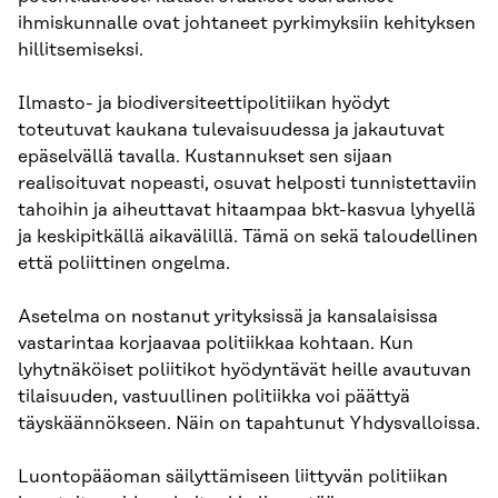
ihmiskunnalle ovat johtaneet pyrkimyksiin kehityksen
hillitsemiseksi.
Ilmasto- ja biodiversiteettipolitiikan hyödyt
toteutuvat kaukana tulevaisuudessa ja jakautuvat
epäselvällä tavalla. Kustannukset sen sijaan
realisoituvat nopeasti, osuvat helposti tunnistettaviin
tahoihin ja aiheuttavat hitaampaa bkt-kasvua lyhyellä
ja keskipitkällä aikavälillä. Tämä on sekä taloudellinen
että poliittinen ongelma.
Asetelma on nostanut yrityksissä ja kansalaisissa
vastarintaa korjaavaa politiikkaa kohtaan. Kun
lyhytnäköiset poliitikot hyödyntävät heille avautuvan
tilaisuuden, vastuullinen politiikka voi päättyä
täyskäännökseen. Näin on tapahtunut Yhdysvalloissa.
Luontopääoman säilyttämiseen liittyvän politiikan