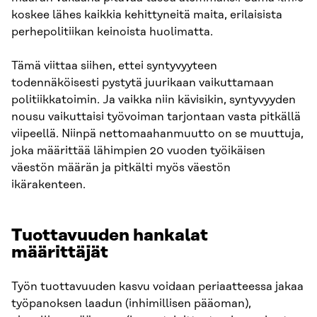
koskee lähes kaikkia kehittyneitä maita, erilaisista
perhepolitiikan keinoista huolimatta.
Tämä viittaa siihen, ettei syntyvyyteen
todennäköisesti pystytä juurikaan vaikuttamaan
politiikkatoimin. Ja vaikka niin kävisikin, syntyvyyden
nousu vaikuttaisi työvoiman tarjontaan vasta pitkällä
viipeellä. Niinpä nettomaahanmuutto on se muuttuja,
joka määrittää lähimpien 20 vuoden työikäisen
väestön määrän ja pitkälti myös väestön
ikärakenteen.
Tuottavuuden hankalat
määrittäjät
Työn tuottavuuden kasvu voidaan periaatteessa jakaa
työpanoksen laadun (inhimillisen pääoman),