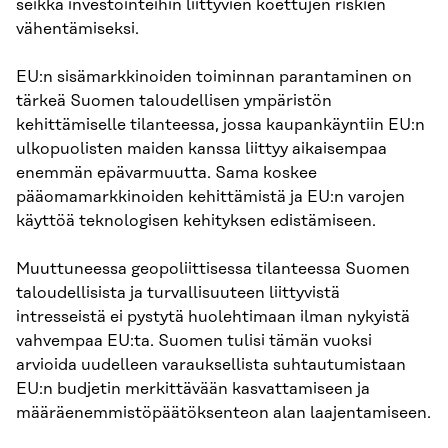
seikka investointeihin liittyvien koettujen riskien
vähentämiseksi.
EU:n sisämarkkinoiden toiminnan parantaminen on
tärkeä Suomen taloudellisen ympäristön
kehittämiselle tilanteessa, jossa kaupankäyntiin EU:n
ulkopuolisten maiden kanssa liittyy aikaisempaa
enemmän epävarmuutta. Sama koskee
pääomamarkkinoiden kehittämistä ja EU:n varojen
käyttöä teknologisen kehityksen edistämiseen.
Muuttuneessa geopoliittisessa tilanteessa Suomen
taloudellisista ja turvallisuuteen liittyvistä
intresseistä ei pystytä huolehtimaan ilman nykyistä
vahvempaa EU:ta. Suomen tulisi tämän vuoksi
arvioida uudelleen varauksellista suhtautumistaan
EU:n budjetin merkittävään kasvattamiseen ja
määräenemmistöpäätöksenteon alan laajentamiseen.