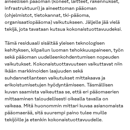
aineellisen pääoman (koneet, laitteet, rakennukset,
infrastruktuuri) ja aineettoman pääoman
(ohjelmistot, tietokannat, tki-pääoma,
organisaatiopääoma) vaikutukseen. Jäljelle jää vielä
tekijä, jota tavataan kutsua kokonaistuottavuudeksi.
Tämä residuaali sisältää yleisen teknologisen
kehityksen, kilpailun luoman tehokkuuspaineen, työn
sekä pääoman uudelleenkohdentumisen nopeuden
vaikutukset. Kokonaistuottavuuteen vaikuttavat niin
ikään markkinoiden laajuuden sekä
suhdannetilanteen vaikutukset mittakaava ja
erikoistumisetujen hyödyntämiseen. Täsmällisen
kuvan saamista vaikeuttaa se, että eri pääomaerien
mittaaminen taloudellisesti oikealla tavalla on
vaikeaa. Mitä huonommin mittari kuvaa asianomaista
pääomaerää, sitä suurempi paino tulee muille
tekijöille ja etenkin kokonaistuottavuudelle.