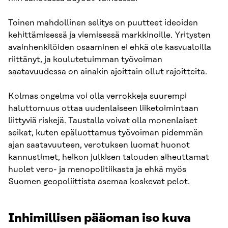
Toinen mahdollinen selitys on puutteet ideoiden
kehittämisessä ja viemisessä markkinoille. Yritysten
avainhenkilöiden osaaminen ei ehkä ole kasvualoilla
riittänyt, ja koulutetuimman työvoiman
saatavuudessa on ainakin ajoittain ollut rajoitteita.
Kolmas ongelma voi olla verrokkeja suurempi
haluttomuus ottaa uudenlaiseen liiketoimintaan
liittyviä riskejä. Taustalla voivat olla monenlaiset
seikat, kuten epäluottamus työvoiman pidemmän
ajan saatavuuteen, verotuksen luomat huonot
kannustimet, heikon julkisen talouden aiheuttamat
huolet vero- ja menopolitiikasta ja ehkä myös
Suomen geopoliittista asemaa koskevat pelot.
Inhimillisen pääoman iso kuva