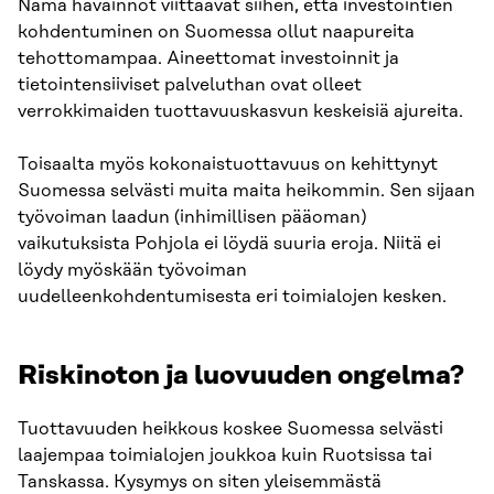
Nämä havainnot viittaavat siihen, että investointien
kohdentuminen on Suomessa ollut naapureita
tehottomampaa. Aineettomat investoinnit ja
tietointensiiviset palveluthan ovat olleet
verrokkimaiden tuottavuuskasvun keskeisiä ajureita.
Toisaalta myös kokonaistuottavuus on kehittynyt
Suomessa selvästi muita maita heikommin. Sen sijaan
työvoiman laadun (inhimillisen pääoman)
vaikutuksista Pohjola ei löydä suuria eroja. Niitä ei
löydy myöskään työvoiman
uudelleenkohdentumisesta eri toimialojen kesken.
Riskinoton ja luovuuden ongelma?
Tuottavuuden heikkous koskee Suomessa selvästi
laajempaa toimialojen joukkoa kuin Ruotsissa tai
Tanskassa. Kysymys on siten yleisemmästä