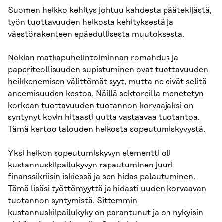
Suomen heikko kehitys johtuu kahdesta päätekijästä,
työn tuottavuuden heikosta kehityksestä ja
väestörakenteen epäedullisesta muutoksesta.
Nokian matkapuhelintoiminnan romahdus ja
paperiteollisuuden supistuminen ovat tuottavuuden
heikkenemisen välittömät syyt, mutta ne eivät selitä
aneemisuuden kestoa. Näillä sektoreilla menetetyn
korkean tuottavuuden tuotannon korvaajaksi on
syntynyt kovin hitaasti uutta vastaavaa tuotantoa.
Tämä kertoo talouden heikosta sopeutumiskyvystä.
Yksi heikon sopeutumiskyvyn elementti oli
kustannuskilpailukyvyn rapautuminen juuri
finanssikriisin iskiessä ja sen hidas palautuminen.
Tämä lisäsi työttömyyttä ja hidasti uuden korvaavan
tuotannon syntymistä. Sittemmin
kustannuskilpailukyky on parantunut ja on nykyisin