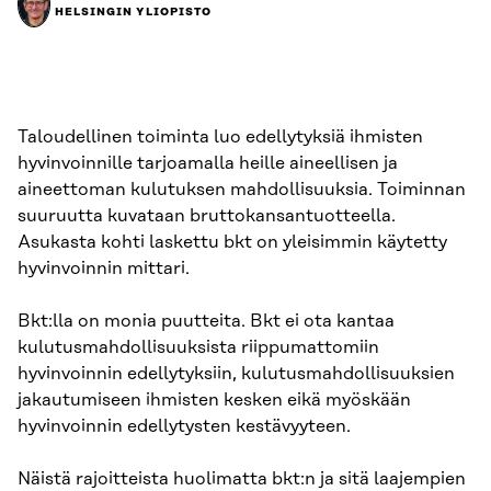
HELSINGIN YLIOPISTO
Taloudellinen toiminta luo edellytyksiä ihmisten
hyvinvoinnille tarjoamalla heille aineellisen ja
aineettoman kulutuksen mahdollisuuksia. Toiminnan
suuruutta kuvataan bruttokansantuotteella.
Asukasta kohti laskettu bkt on yleisimmin käytetty
hyvinvoinnin mittari.
Bkt:lla on monia puutteita. Bkt ei ota kantaa
kulutusmahdollisuuksista riippumattomiin
hyvinvoinnin edellytyksiin, kulutusmahdollisuuksien
jakautumiseen ihmisten kesken eikä myöskään
hyvinvoinnin edellytysten kestävyyteen.
Näistä rajoitteista huolimatta bkt:n ja sitä laajempien