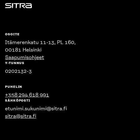
Sitra
OSOITE
Itämerenkatu 11-13, PL 160,
00181 Helsinki
Saapumisohjeet
Y-TUNNUS
0202132-3
PUHELIN
+358 294 618 991
SÄHKÖPOSTI
etunimi.sukunimi@sitra.fi
sitra@sitra.fi