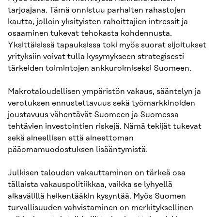
tarjoajana. Tämä onnistuu parhaiten rahastojen
kautta, jolloin yksityisten rahoittajien intressit ja
osaaminen tukevat tehokasta kohdennusta.
Yksittäisissä tapauksissa toki myös suorat sijoitukset
yrityksiin voivat tulla kysymykseen strategisesti
tärkeiden toimintojen ankkuroimiseksi Suomeen.
Makrotaloudellisen ympäristön vakaus, sääntelyn ja
verotuksen ennustettavuus sekä työmarkkinoiden
joustavuus vähentävät Suomeen ja Suomessa
tehtävien investointien riskejä. Nämä tekijät tukevat
sekä aineellisen että aineettoman
pääomamuodostuksen lisääntymistä.
Julkisen talouden vakauttaminen on tärkeä osa
tällaista vakauspolitiikkaa, vaikka se lyhyellä
aikavälillä heikentääkin kysyntää. Myös Suomen
turvallisuuden vahvistaminen on merkityksellinen