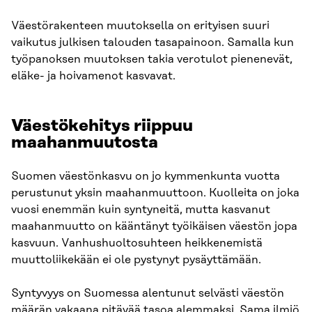
Väestörakenteen muutoksella on erityisen suuri
vaikutus julkisen talouden tasapainoon. Samalla kun
työpanoksen muutoksen takia verotulot pienenevät,
eläke- ja hoivamenot kasvavat.
Väestökehitys riippuu
maahanmuutosta
Suomen väestönkasvu on jo kymmenkunta vuotta
perustunut yksin maahanmuuttoon. Kuolleita on joka
vuosi enemmän kuin syntyneitä, mutta kasvanut
maahanmuutto on kääntänyt työikäisen väestön jopa
kasvuun. Vanhushuoltosuhteen heikkenemistä
muuttoliikekään ei ole pystynyt pysäyttämään.
Syntyvyys on Suomessa alentunut selvästi väestön
määrän vakaana pitävää tasoa alemmaksi. Sama ilmiö