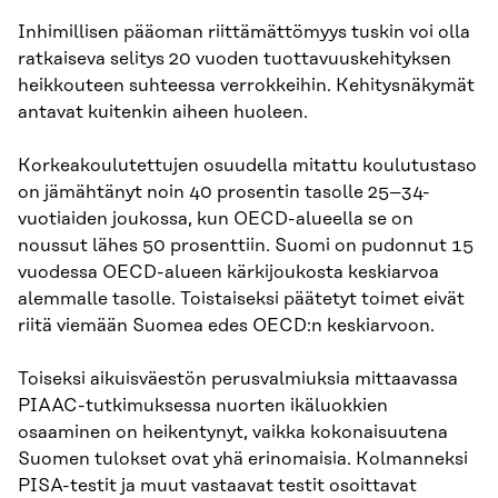
Inhimillisen pääoman riittämättömyys tuskin voi olla
ratkaiseva selitys 20 vuoden tuottavuuskehityksen
heikkouteen suhteessa verrokkeihin. Kehitysnäkymät
antavat kuitenkin aiheen huoleen.
Korkeakoulutettujen osuudella mitattu koulutustaso
on jämähtänyt noin 40 prosentin tasolle 25–34-
vuotiaiden joukossa, kun OECD-alueella se on
noussut lähes 50 prosenttiin. Suomi on pudonnut 15
vuodessa OECD-alueen kärkijoukosta keskiarvoa
alemmalle tasolle. Toistaiseksi päätetyt toimet eivät
riitä viemään Suomea edes OECD:n keskiarvoon.
Toiseksi aikuisväestön perusvalmiuksia mittaavassa
PIAAC-tutkimuksessa nuorten ikäluokkien
osaaminen on heikentynyt, vaikka kokonaisuutena
Suomen tulokset ovat yhä erinomaisia. Kolmanneksi
PISA-testit ja muut vastaavat testit osoittavat