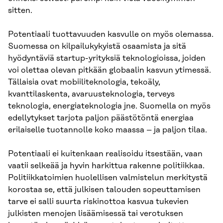
sitten.
Potentiaali tuottavuuden kasvulle on myös olemassa.
Suomessa on kilpailukykyistä osaamista ja sitä
hyödyntäviä startup-yrityksiä teknologioissa, joiden
voi olettaa olevan pitkään globaalin kasvun ytimessä.
Tällaisia ovat mobiiliteknologia, tekoäly,
kvanttilaskenta, avaruusteknologia, terveys
teknologia, energiateknologia jne. Suomella on myös
edellytykset tarjota paljon päästötöntä energiaa
erilaiselle tuotannolle koko maassa – ja paljon tilaa.
Potentiaali ei kuitenkaan realisoidu itsestään, vaan
vaatii selkeää ja hyvin harkittua rakenne politiikkaa.
Politiikkatoimien huolellisen valmistelun merkitystä
korostaa se, että julkisen talouden sopeuttamisen
tarve ei salli suurta riskinottoa kasvua tukevien
julkisten menojen lisäämisessä tai verotuksen