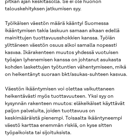
pitkän ajan keskitasolla. Se ei ole huonon
talouskehityksen jatkumisen syy.
Työikäisen väestön määrä kääntyi Suomessa
ikääntymisen takia laskuun samaan aikaan edellä
mainittujen tuottavuusshokkien kanssa. Työiän
ylittäneen väestön osuus alkoi samalla nopeasti
kasvaa. Ikärakenteen muutos yhdessä vuotuisen
työajan lyhenemisen kanssa on johtanut asukasta
kohden laskettujen työtuntien vähentymiseen, mikä
on heikentänyt suoraan bkt/asukas-suhteen kasvua.
Väestön ikääntymisen voi olettaa vaikuttaneen
heikentävästi myös tuottavuuteen. Yksi syy on
kysynnän rakenteen muutos: eläkeikäiset käyttävät
paljon palveluita, joiden tuottavuus on
keskimääräistä pienempi. Toisaalta ikääntyneempi
väestö karttaa enemmän riskiä, on kyse sitten
työpaikoista tai sijoituksista.