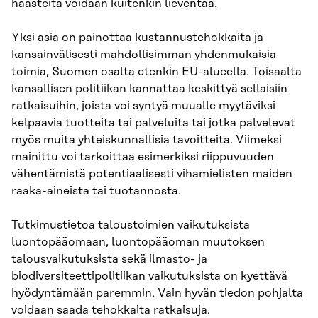
haasteita voidaan kuitenkin lieventää.
Yksi asia on painottaa kustannustehokkaita ja
kansainvälisesti mahdollisimman yhdenmukaisia
toimia, Suomen osalta etenkin EU-alueella. Toisaalta
kansallisen politiikan kannattaa keskittyä sellaisiin
ratkaisuihin, joista voi syntyä muualle myytäviksi
kelpaavia tuotteita tai palveluita tai jotka palvelevat
myös muita yhteiskunnallisia tavoitteita. Viimeksi
mainittu voi tarkoittaa esimerkiksi riippuvuuden
vähentämistä potentiaalisesti vihamielisten maiden
raaka-aineista tai tuotannosta.
Tutkimustietoa taloustoimien vaikutuksista
luontopääomaan, luontopääoman muutoksen
talousvaikutuksista sekä ilmasto- ja
biodiversiteettipolitiikan vaikutuksista on kyettävä
hyödyntämään paremmin. Vain hyvän tiedon pohjalta
voidaan saada tehokkaita ratkaisuja.