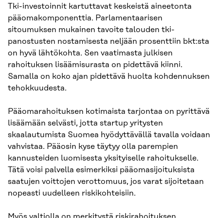
Tki-investoinnit kartuttavat keskeistä aineetonta
pääomakomponenttia. Parlamentaarisen
sitoumuksen mukainen tavoite talouden tki-
panostusten nostamisesta neljään prosenttiin bkt:sta
on hyvä lähtökohta. Sen vaatimasta julkisen
rahoituksen lisäämisurasta on pidettävä kiinni.
Samalla on koko ajan pidettävä huolta kohdennuksen
tehokkuudesta.
Pääomarahoituksen kotimaista tarjontaa on pyrittävä
lisäämään selvästi, jotta startup yritysten
skaalautumista Suomea hyödyttävällä tavalla voidaan
vahvistaa. Pääosin kyse täytyy olla parempien
kannusteiden luomisesta yksityiselle rahoitukselle.
Tätä voisi palvella esimerkiksi pääomasijoituksista
saatujen voittojen verottomuus, jos varat sijoitetaan
nopeasti uudelleen riskikohteisiin.
Myös valtiolla on merkitystä riskirahoituksen