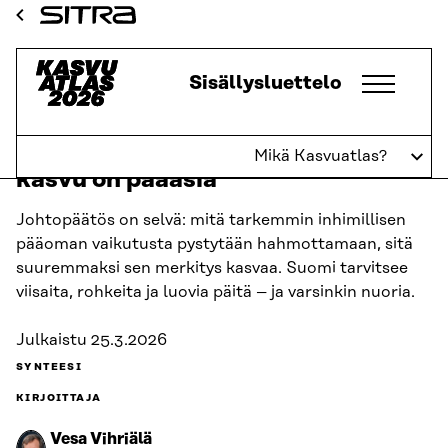
Siirry
ETUSIVU
KASVUATLAS
2026
PÄÄOMIEN SYNTEESI
PÄÄOMIEN
Sitra
SYNTEESI: HYVINVOINNIN KASVU ON…
suoraan
sisältöön
Kasvuatlas
Sisällysluettelo
↓
TAKAISIN
Pääomien synteesi: Hyvinvoinnin
Mikä Kasvuatlas?
kasvu on pääasia
Johtopäätös on selvä: mitä tarkemmin inhimillisen
pääoman vaikutusta pystytään hahmottamaan, sitä
suuremmaksi sen merkitys kasvaa. Suomi tarvitsee
viisaita, rohkeita ja luovia päitä – ja varsinkin nuoria.
Julkaistu
25.3.2026
SYNTEESI
KIRJOITTAJA
Vesa Vihriälä