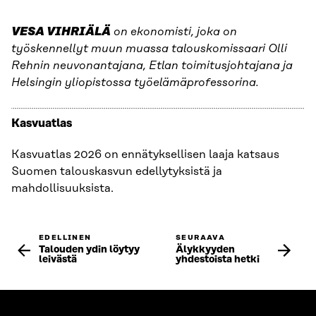
VESA VIHRIÄLÄ
on ekonomisti, joka on
työskennellyt muun muassa talouskomissaari Olli
Rehnin neuvonantajana, Etlan toimitusjohtajana ja
Helsingin yliopistossa työelämäprofessorina.
Kasvuatlas
Kasvuatlas 2026 on ennätyksellisen laaja katsaus
Suomen talouskasvun edellytyksistä ja
mahdollisuuksista.
EDELLINEN
SEURAAVA
Talouden ydin löytyy
Älykkyyden
leivästä
yhdestoista hetki