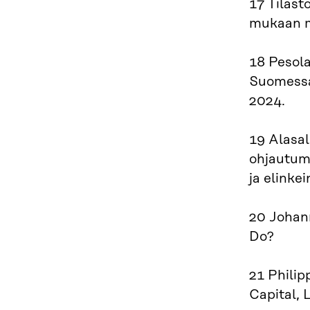
17 Tilas
mukaan m
18 Pesola
Suomessa.
2024.
19 Alasal
ohjautumi
ja elinke
20 Johan
Do?
21 Philip
Capital,