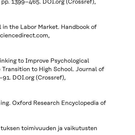
, pp. 1399–465. DOI.org (Crossref),
l in the Labor Market. Handbook of
sciencedirect.com,
hinking to Improve Psychological
Transition to High School. Journal of
–91. DOI.org (Crossref),
rning. Oxford Research Encyclopedia of
utuksen toimivuuden ja vaikutusten