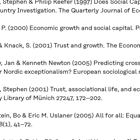
 Stephen & Philip Keefer (1997) Does Social Ca
ntry Investigation. The Quarterly Journal of E
 P. (2000) Economic growth and social capital. P
 & Knack, S. (2001) Trust and growth. The Econo
, Jan & Kenneth Newton (2005) Predicting cross-n
r Nordic exceptionalism? European sociological r
 Stephen (2001) Trust, associational life, and
y Library of Münich 27247, 172–202.
ein, Bo & Eric M. Uslaner (2005) All for all: Equa
8(1), 41–72.