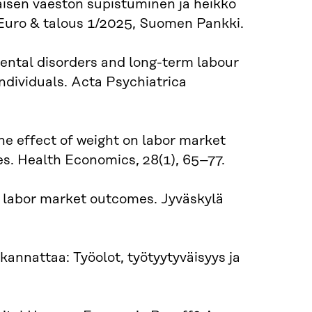
käisen väestön supistuminen ja heikko
Euro & talous 1/2025, Suomen Pankki.
 Mental disorders and long-term labour
dividuals. Acta Psychiatrica
The effect of weight on labor market
es. Health Economics, 28(1), 65–77.
rm labor market outcomes. Jyväskylä
kannattaa: Työolot, työtyytyväisyys ja