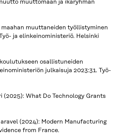
tamuutto muuttomaan ja ikäryhmän
istä maahan muuttaneiden työllistyminen
yö- ja elinkeinoministeriö. Helsinki
skoulutukseen osallistuneiden
einoministeriön julkaisuja 2023:31. Työ-
i (2025): What Do Technology Grants
 Jaravel (2024): Modern Manufacturing
vidence from France.