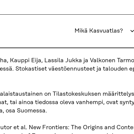
Mikä Kasvuatlas?
ha, Kauppi Eija, Lassila Jukka ja Valkonen Tarm
ssä. Stokastiset väestöennusteet ja talouden e
alaistaustainen on Tilastokeskuksen määrittely
, tai ainoa tiedossa oleva vanhempi, ovat synty
la, osa Suomessa.
utor et al. New Frontiers: The Origins and Con