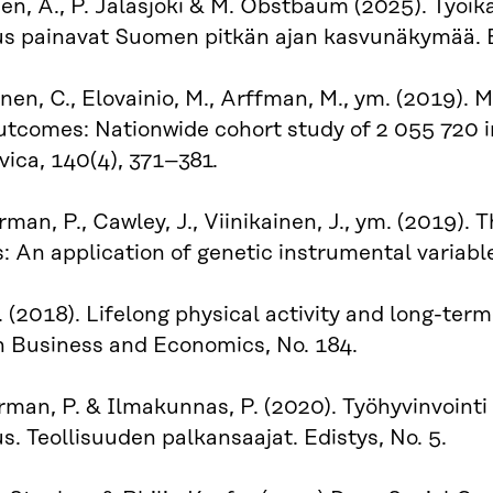
en, A., P. Jalasjoki & M. Obstbaum (2025). Työi
us painavat Suomen pitkän ajan kasvunäkymää. 
nen, C., Elovainio, M., Arffman, M., ym. (2019).
tcomes: Nationwide cohort study of 2 055 720 in
ica, 140(4), 371–381.
man, P., Cawley, J., Viinikainen, J., ym. (2019). 
 An application of genetic instrumental variabl
J. (2018). Lifelong physical activity and long-te
n Business and Economics, No. 184.
man, P. & Ilmakunnas, P. (2020). Työhyvinvointi 
s. Teollisuuden palkansaajat. Edistys, No. 5.