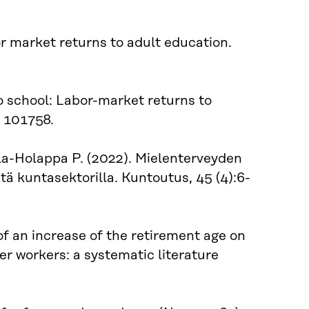
or market returns to adult education.
o school: Labor-market returns to
: 101758.
la-Holappa P. (2022). Mielenterveyden
tä kuntasektorilla. Kuntoutus, 45 (4):6-
 of an increase of the retirement age on
der workers: a systematic literature