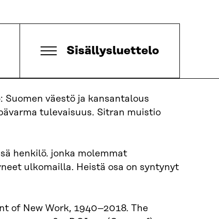
Sisällysluettelo
o: Suomen väestö ja kansantalous
pävarma tulevaisuus. Sitran muistio
ssä henkilö. jonka molemmat
neet ulkomailla. Heistä osa on syntynyt
tent of New Work, 1940–2018. The