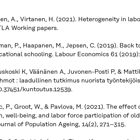
n, A., Virtanen, H. (2021). Heterogeneity in lab
ETLA Working papers.
an, P., Haapanen, M., Jepsen, C. (2019). Back t
cational schooling. Labour Economics 61 (2019)
koski K, Väänänen A, Juvonen-Posti P, & Matti
hmot : laadullinen tutkimus nuorista työntekijöis
10.37451/kuntoutus.12539.
ec, P., Groot, W., & Pavlova, M. (2021). The effect
h, well-being, and labor force participation of ol
ournal of Population Ageing, 14(2), 271–315.