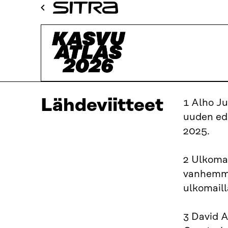
Siirry
Sitra
suoraan
Kasvuatlas
sisältöön
↓
Lähdeviitteet
1 Alho Ju
uuden ede
2025.
2 Ulkoma
vanhemmat
ulkomail
3 David A