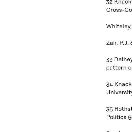
32 Knack,
Cross-Cou
Whiteley,
Zak, P.J.
33 Delhey
pattern o
34 Knack,
Universit
35 Rothst
Politics 5