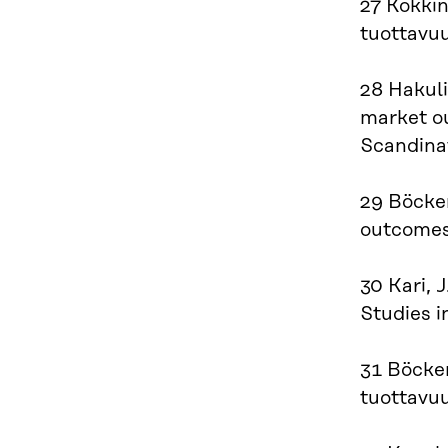
27 Kokkin
tuottavu
28 Hakuli
market ou
Scandinav
29 Böcker
outcomes:
30 Kari, 
Studies i
31 Böcker
tuottavuu