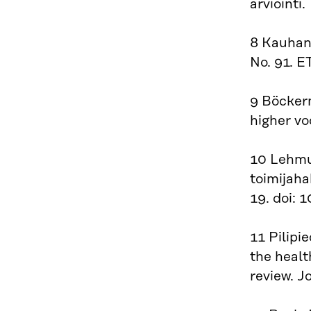
arviointi.
8 Kauhane
No. 91. 
9 Böckerm
higher vo
10 Lehmus
toimijaha
19. doi: 
11 Pilipi
the healt
review. J