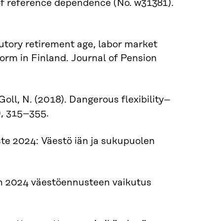
 of reference dependence (No. w31381).
tutory retirement age, labor market
orm in Finland. Journal of Pension
oll, N. (2018). Dangerous flexibility–
), 315–355.
te 2024: Väestö iän ja sukupuolen
en 2024 väestöennusteen vaikutus