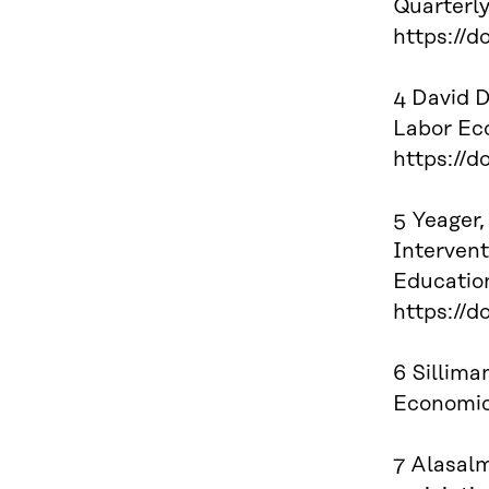
Quarterly
https://d
4 David D
Labor Eco
https://d
5 Yeager,
Intervent
Education
https://d
6 Sillima
Economic
7 Alasalm