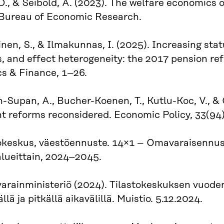
D., & Seibold, A. (2023). The welfare economics
 Bureau of Economic Research.
inen, S., & Ilmakunnas, I. (2025). Increasing sta
 and effect heterogeneity: the 2017 pension ref
s & Finance, 1–26.
-Supan, A., Bucher-Koenen, T., Kutlu-Koc, V., & G
t reforms reconsidered. Economic Policy, 33(94
okeskus, väestöennuste. 14×1 – Omavaraisennus
lueittain, 2024–2045.
varainministeriö (2024). Tilastokeskuksen vuod
llä ja pitkällä aikavälillä. Muistio. 5.12.2024.