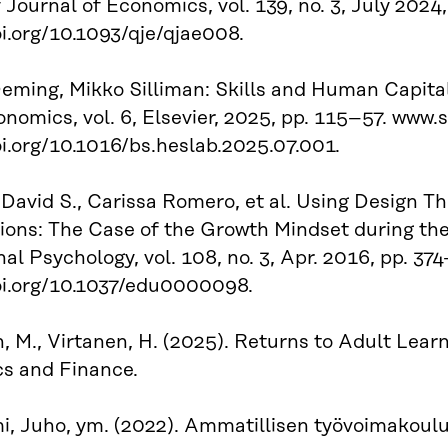
 Journal of Economics, vol. 139, no. 3, July 2024
oi.org/10.1093/qje/qjae008.
eming, Mikko Silliman: Skills and Human Capita
nomics, vol. 6, Elsevier, 2025, pp. 115–57. www.
oi.org/10.1016/bs.heslab.2025.07.001.
 David S., Carissa Romero, et al. Using Design T
ions: The Case of the Growth Mindset during the 
al Psychology, vol. 108, no. 3, Apr. 2016, pp. 374
oi.org/10.1037/edu0000098.
n, M., Virtanen, H. (2025). Returns to Adult Lea
s and Finance.
i, Juho, ym. (2022). Ammatillisen työvoimakoul