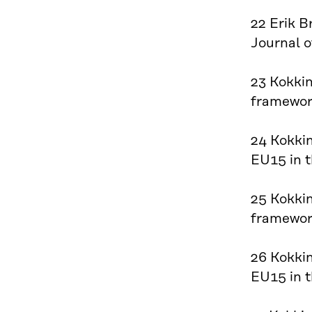
22 Erik B
Journal o
23 Kokkin
framewor
24 Kokki
EU15 in t
25 Kokkin
framewor
26 Kokki
EU15 in t