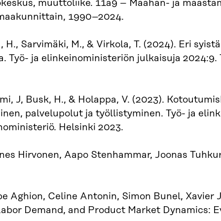
tokeskus, muuttoliike. 11a9 – Maahan- ja maas
aakunnittain, 1990–2024.
, H., Sarvimäki, M., & Virkola, T. (2024). Eri sy
 Työ- ja elinkeinoministeriön julkaisuja 2024:9. T
mi, J, Busk, H., & Holappa, V. (2023). Kotoutumi
nen, palvelupolut ja työllistyminen. Työ- ja elink
inoministeriö. Helsinki 2023.
nes Hirvonen, Aapo Stenhammar, Joonas Tuhkur
pe Aghion, Celine Antonin, Simon Bunel, Xavier
 Labor Demand, and Product Market Dynamics: E