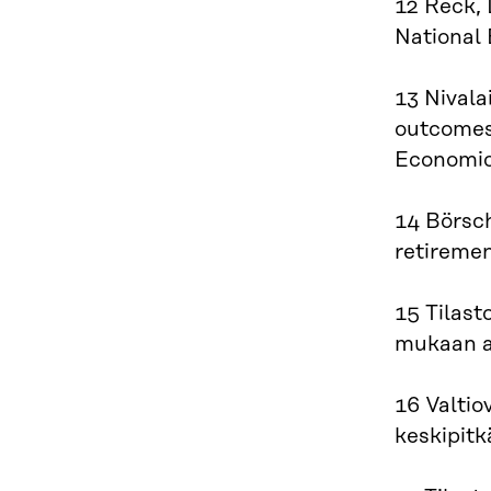
12 Reck, 
National
13 Nivala
outcomes,
Economic
14 Börsch
retiremen
15 Tilast
mukaan a
16 Valtio
keskipitkä