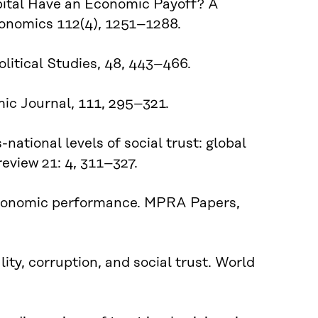
pital Have an Economic Payoff? A
conomics 112(4), 1251–1288.
olitical Studies, 48, 443–466.
mic Journal, 111, 295–321.
ational levels of social trust: global
eview 21: 4, 311–327.
 economic performance. MPRA Papers,
lity, corruption, and social trust. World