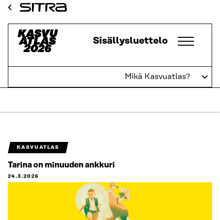
Siirry
Sitra
suoraan
sisältöön
Kasvuatlas
Sisällysluettelo
↓
Mikä Kasvuatlas?
Kulttuuri
KASVUATLAS
Tarina on minuuden ankkuri
24.3.2026