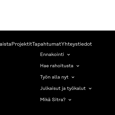
aista
Projektit
Tapahtumat
Yhteystiedot
Ennakointi
Hae rahoitusta
Työn alla nyt
Julkaisut ja työkalut
Mikä Sitra?