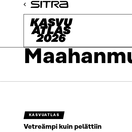
Siirry
Sitra
suoraan
Kasvuatlas
sisältöön
↓
Maahanmu
KASVUATLAS
Vetreämpi kuin pelättiin