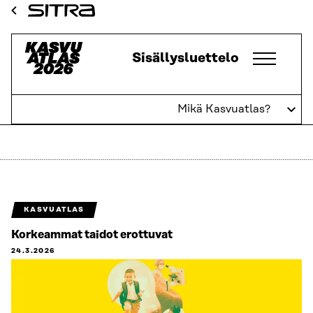
Siirry
Sitra
suoraan
sisältöön
Kasvuatlas
Sisällysluettelo
↓
Mikä Kasvuatlas?
Osaaminen
KASVUATLAS
Korkeammat taidot erottuvat
24.3.2026