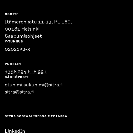
OSOITE
Itämerenkatu 11-13, PL 160,
00181 Helsinki
Saapumisohjeet
Y-TUNNUS
0202132-3
PUHELIN
+358 294 618 991
SÄHKÖPOSTI
etunimi.sukunimi@sitra.fi
sitra@sitra.fi
SITRA SOSIAALISESSA MEDIASSA
LinkedIn