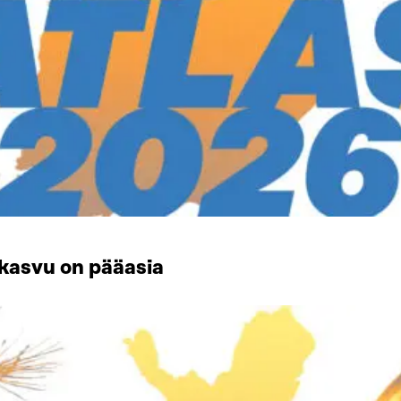
kasvu on pääasia