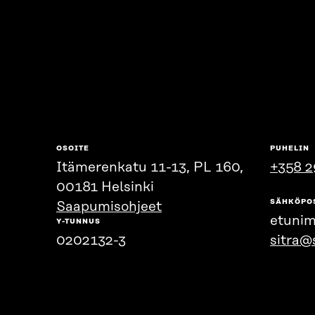
OSOITE
PUHELIN
Itämerenkatu 11-13, PL 160,
+358 2
00181 Helsinki
SÄHKÖPO
Saapumisohjeet
etunim
Y-TUNNUS
0202132-3
sitra@s