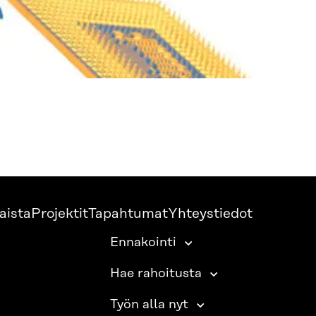
aista
Projektit
Tapahtumat
Yhteystiedot
Ennakointi
Hae rahoitusta
Työn alla nyt