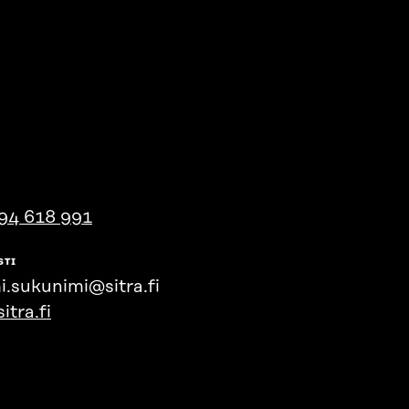
94 618 991
STI
i.sukunimi@sitra.fi
itra.fi