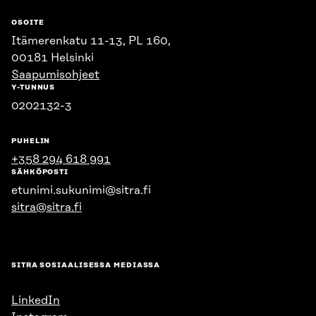
OSOITE
Itämerenkatu 11-13, PL 160,
00181 Helsinki
Saapumisohjeet
Y-TUNNUS
0202132-3
PUHELIN
+358 294 618 991
SÄHKÖPOSTI
etunimi.sukunimi@sitra.fi
sitra@sitra.fi
SITRA SOSIAALISESSA MEDIASSA
LinkedIn