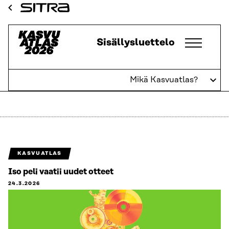
Siirry
Sitra
suoraan
sisältöön
Kasvuatlas
Sisällysluettelo
↓
Mikä Kasvuatlas?
Talouskasvu
KASVUATLAS
Iso peli vaatii uudet otteet
24.3.2026