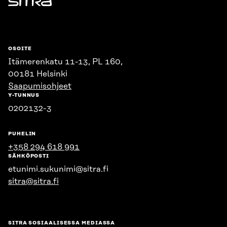
Sitra
OSOITE
Itämerenkatu 11-13, PL 160,
00181 Helsinki
Saapumisohjeet
Y-TUNNUS
0202132-3
PUHELIN
+358 294 618 991
SÄHKÖPOSTI
etunimi.sukunimi@sitra.fi
sitra@sitra.fi
SITRA SOSIAALISESSA MEDIASSA