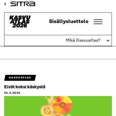
Siirry
Sitra
suoraan
sisältöön
Kasvuatlas
Sisällysluettelo
↓
Mikä Kasvuatlas?
T&K
KASVUATLAS
Eivät keksi käskystä
24.3.2026