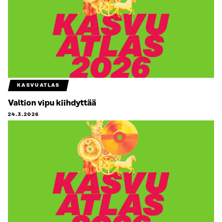
KASVUATLAS
Valtion vipu kiihdyttää
24.3.2026