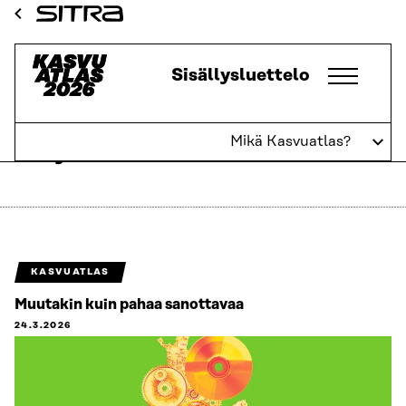
Siirry
Sitra
suoraan
sisältöön
Kasvuatlas
Sisällysluettelo
↓
Mikä Kasvuatlas?
Yritystuet
KASVUATLAS
Muutakin kuin pahaa sanottavaa
24.3.2026