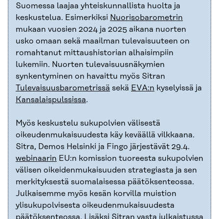
Suomessa laajaa yhteiskunnallista huolta ja
keskustelua. Esimerkiksi
Nuorisobarometrin
mukaan vuosien 2024 ja 2025 aikana nuorten
usko omaan sekä maailman tulevaisuuteen on
romahtanut mittaushistorian alhaisimpiin
lukemiin. Nuorten tulevaisuusnäkymien
synkentyminen on havaittu myös Sitran
Tulevaisuusbarometrissä
sekä
EVA:n
kyselyissä ja
Kansalaispulssissa
.
Myös keskustelu sukupolvien välisestä
oikeudenmukaisuudesta käy keväällä vilkkaana.
Sitra, Demos Helsinki ja Fingo järjestävät 29.4.
webinaarin
EU:n komission tuoreesta sukupolvien
välisen oikeidenmukaisuuden strategiasta ja sen
merkityksestä suomalaisessa päätöksenteossa.
Julkaisemme myös kesän korvilla muistion
ylisukupolvisesta oikeudenmukaisuudesta
päätöksenteossa. Lisäksi Sitran vasta julkaistussa