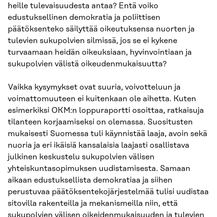
heille tulevaisuudesta antaa? Entä voiko
edustuksellinen demokratia ja poliittisen
päätöksenteko säilyttää oikeutuksensa nuorten ja
tulevien sukupolvien silmissä, jos se ei kykene
turvaamaan heidän oikeuksiaan, hyvinvointiaan ja
sukupolvien välistä oikeudenmukaisuutta?
Vaikka kysymykset ovat suuria, voivotteluun ja
voimattomuuteen ei kuitenkaan ole aihetta. Kuten
esimerkiksi OKM:n loppuraportti osoittaa, ratkaisuja
tilanteen korjaamiseksi on olemassa. Suositusten
mukaisesti Suomessa tuli käynnistää laaja, avoin sekä
nuoria ja eri ikäisiä kansalaisia laajasti osallistava
julkinen keskustelu sukupolvien välisen
yhteiskuntasopimuksen uudistamisesta. Samaan
aikaan edustuksellista demokratiaa ja siihen
perustuvaa päätöksentekojärjestelmää tulisi uudistaa
sitovilla rakenteilla ja mekanismeilla niin, että
sukupolvien välisen oikeidenmukaisuuden ja tulevien