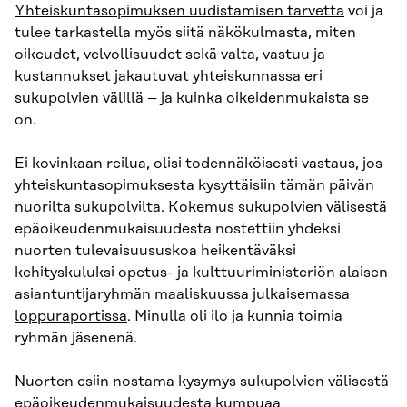
Yhteiskuntasopimuksen uudistamisen tarvetta
voi ja
tulee tarkastella myös siitä näkökulmasta, miten
oikeudet, velvollisuudet sekä valta, vastuu ja
kustannukset jakautuvat yhteiskunnassa eri
sukupolvien välillä – ja kuinka oikeidenmukaista se
on.
Ei kovinkaan reilua, olisi todennäköisesti vastaus, jos
yhteiskuntasopimuksesta kysyttäisiin tämän päivän
nuorilta sukupolvilta. Kokemus sukupolvien välisestä
epäoikeudenmukaisuudesta nostettiin yhdeksi
nuorten tulevaisuususkoa heikentäväksi
kehityskuluksi opetus- ja kulttuuriministeriön alaisen
asiantuntijaryhmän maaliskuussa julkaisemassa
loppuraportissa
. Minulla oli ilo ja kunnia toimia
ryhmän jäsenenä.
Nuorten esiin nostama kysymys sukupolvien välisestä
epäoikeudenmukaisuudesta kumpuaa