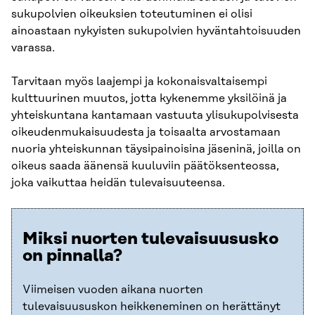
sukupolvien oikeuksien toteutuminen ei olisi
ainoastaan nykyisten sukupolvien hyväntahtoisuuden
varassa.
Tarvitaan myös laajempi ja kokonaisvaltaisempi
kulttuurinen muutos, jotta kykenemme yksilöinä ja
yhteiskuntana kantamaan vastuuta ylisukupolvisesta
oikeudenmukaisuudesta ja toisaalta arvostamaan
nuoria yhteiskunnan täysipainoisina jäseninä, joilla on
oikeus saada äänensä kuuluviin päätöksenteossa,
joka vaikuttaa heidän tulevaisuuteensa.
Miksi nuorten tulevaisuususko
on pinnalla?
Viimeisen vuoden aikana nuorten
tulevaisuususkon heikkeneminen on herättänyt