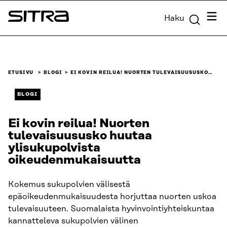
Siirry
Valik
Haku
suoraan
Sitra
sisältöön
↓
ETUSIVU
BLOGI
EI KOVIN REILUA! NUORTEN TULEVAISUUSUSKO…
BLOGI
Ei kovin reilua! Nuorten
tulevaisuususko huutaa
ylisukupolvista
oikeudenmukaisuutta
Kokemus sukupolvien välisestä
epäoikeudenmukaisuudesta horjuttaa nuorten uskoa
tulevaisuuteen. Suomalaista hyvinvointiyhteiskuntaa
kannatteleva sukupolvien välinen