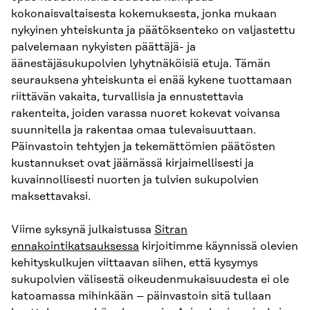
kokonaisvaltaisesta kokemuksesta, jonka mukaan
nykyinen yhteiskunta ja päätöksenteko on valjastettu
palvelemaan nykyisten päättäjä- ja
äänestäjäsukupolvien lyhytnäköisiä etuja. Tämän
seurauksena yhteiskunta ei enää kykene tuottamaan
riittävän vakaita, turvallisia ja ennustettavia
rakenteita, joiden varassa nuoret kokevat voivansa
suunnitella ja rakentaa omaa tulevaisuuttaan.
Päinvastoin tehtyjen ja tekemättömien päätösten
kustannukset ovat jäämässä kirjaimellisesti ja
kuvainnollisesti nuorten ja tulvien sukupolvien
maksettavaksi.
Viime syksynä julkaistussa
Sitran
ennakointikatsauksessa
kirjoitimme käynnissä olevien
kehityskulkujen viittaavan siihen, että kysymys
sukupolvien välisestä oikeudenmukaisuudesta ei ole
katoamassa mihinkään – päinvastoin sitä tullaan