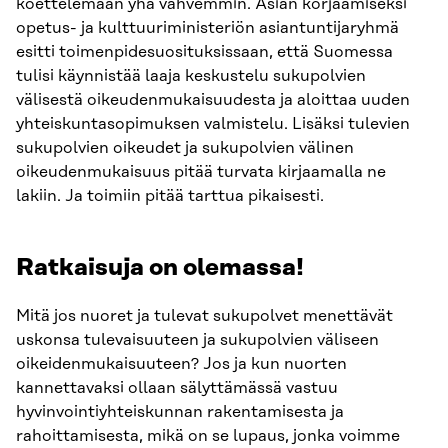
koettelemaan yhä vahvemmin. Asian korjaamiseksi
opetus- ja kulttuuriministeriön asiantuntijaryhmä
esitti toimenpidesuosituksissaan, että Suomessa
tulisi käynnistää laaja keskustelu sukupolvien
välisestä oikeudenmukaisuudesta ja aloittaa uuden
yhteiskuntasopimuksen valmistelu. Lisäksi tulevien
sukupolvien oikeudet ja sukupolvien välinen
oikeudenmukaisuus pitää turvata kirjaamalla ne
lakiin. Ja toimiin pitää tarttua pikaisesti.
Ratkaisuja on olemassa!
Mitä jos nuoret ja tulevat sukupolvet menettävät
uskonsa tulevaisuuteen ja sukupolvien väliseen
oikeidenmukaisuuteen? Jos ja kun nuorten
kannettavaksi ollaan sälyttämässä vastuu
hyvinvointiyhteiskunnan rakentamisesta ja
rahoittamisesta, mikä on se lupaus, jonka voimme