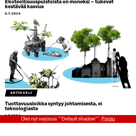
Ekoteollisuuspuistoista on moneksi – tukevat
kestävää kasvua
6.7.2026
ARTIKKELI
Tuottavuusloikka syntyy johtamisesta, ei
teknologiasta
1.7.2026
Olet nyt varjossa ""Default shadow"".
Poistu