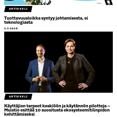
ARTIKKELI
Tuottavuusloikka syntyy johtamisesta, ei
teknologiasta
1.7.2026
ARTIKKELI
Käyttäjien tarpeet keskiöön ja käytännön pilotteja –
Muistio esittää 10 suositusta ekosysteemitilinpidon
kehittämiseksi