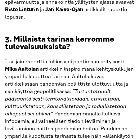
epävarmuutta ja ennakointia yllätysten ajassa avaavat
Risto Linturin
ja
Jari Kaivo-Ojan
artikkelit raportin
lopussa.
3. Millaista tarinaa kerromme
tulevaisuuksista?
Itse jäin raporttia lukiessani pohtimaan erityisesti
Mika Aaltolan
artikkelin inspiroimana kehityskulkujen
ympärille kudottua tarinaa. Aaltola kuvaa
artikkelissaan pandemian poliittista ulottuvuutta ja
sen käyttöä geopolitiikassa:
”Tartuntataudit
pääsääntöisesti territorialisoidaan, etnistetään,
kulttuuristetaan, kansallistetaan ja rodullistetaan
ulkopuolisin uhkiin
.” Pandemian rinnalla kulkeva
infodemia, eli valheellisen tiedon leviäminen ja
levittäminen haittaa pandemian hoitoa. Pandemian
ympärille kudotusta tarinasta tulee näin vallankäytön