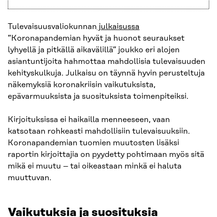
Tulevaisuusvaliokunnan
julkaisussa
”Koronapandemian hyvät ja huonot seuraukset
lyhyellä ja pitkällä aikavälillä” joukko eri alojen
asiantuntijoita hahmottaa mahdollisia tulevaisuuden
kehityskulkuja. Julkaisu on täynnä hyvin perusteltuja
näkemyksiä koronakriisin vaikutuksista,
epävarmuuksista ja suosituksista toimenpiteiksi.
Kirjoituksissa ei haikailla menneeseen, vaan
katsotaan rohkeasti mahdollisiin tulevaisuuksiin.
Koronapandemian tuomien muutosten lisäksi
raportin kirjoittajia on pyydetty pohtimaan myös sitä
mikä ei muutu – tai oikeastaan minkä ei haluta
muuttuvan.
Vaikutuksia ja suosituksia