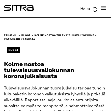
Siirry
Valik
Haku
suoraan
Sitra
sisältöön
↓
ETUSIVU
BLOGI
KOLME NOSTOA TULEVAISUUSVALIOKUNNAN
KORONAJULKAISUSTA
BLOGI
Kolme nostoa
tulevaisuusvaliokunnan
koronajulkaisusta
Tulevaisuusvaliokunnan tuore julkaisu tarjoaa tuhdin
lukupaketin koronan vaikutuksista lyhyellä ja pitkällä
aikavälillä. Raportissa laaja joukko asiantuntijoita
suosittelee myös toimenpiteitä ja hahmottelee tässä