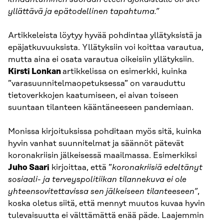
yllättävä ja epätodellinen tapahtuma.”
Artikkeleista löytyy hyvää pohdintaa yllätyksistä ja
epäjatkuvuuksista. Yllätyksiin voi koittaa varautua,
mutta aina ei osata varautua oikeisiin yllätyksiin.
Kirsti Lonkan
artikkelissa on esimerkki, kuinka
”varasuunnitelmaopetuksessa” on varauduttu
tietoverkkojen kaatumiseen, ei aivan toiseen
suuntaan tilanteen kääntäneeseen pandemiaan.
Monissa kirjoituksissa pohditaan myös sitä, kuinka
hyvin vanhat suunnitelmat ja säännöt pätevät
koronakriisin jälkeisessä maailmassa. Esimerkiksi
Juho Saari
kirjoittaa, että ”
koronakriisiä edeltänyt
sosiaali- ja terveyspolitiikan tilannekuva ei ole
yhteensovitettavissa sen jälkeiseen tilanteeseen”
,
koska oletus siitä, että mennyt muutos kuvaa hyvin
tulevaisuutta ei välttämättä enää päde. Laajemmin