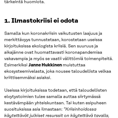
tärkeintä huomiota.
1. Ilmastokriisi ei odota
Samalla kun koronakriisin vaikutusten laajuus ja
merkittävyys tunnustetaan, korostetaan useissa
kirjoituksissa ekologista kriisiä. Sen suuruus ja
aikajänne ovat huomattavasti koronapandemiaa
vakavampia ja myös se vaatii välittömiä toimenpiteitä.
Esimerkiksi
Janne Hukkinen
muistuttaa
ekosysteemivelasta, joka nousee taloudellista velkaa
kriittisemmäksi asiaksi.
Useissa kirjoituksissa todetaan, että taloudellisten
elvytystoimien tulee samalla auttaa siirtymässä
kestävämpään yhteiskuntaan. Tai kuten esipuheen
suosituksissa asia ilmastaan:
”Kriisinhoidossa
käytettävät julkiset resurssit on käytettävä tavalla,