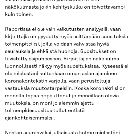
näkökulmasta jokin kehityskulku on toivottavampi
kuin toinen.
Raportissa ei ole vain vaikutusten analyysiä, vaan
kirjoittajia on pyydetty myös esittämään suosituksia
toimenpiteiksi, joilla voidaan vahvistaa hyviä
seurauksia ja ehkäistä huonoja. Suositukset on
tiivistetty esipuheeseen. Kirjoittajien näkökulma
luonnollisesti näkyy myös suosituksissa. Kyseessä ei
ole mielestäni kuitenkaan oman asian ajaminen
koronakontekstin varjolla, vaan perusteltuja
vastauksia muutostarpeisiin. Koska koronakriisi on
monella tapaa nopeuttanut jo meneillään olevia
muutoksia, on moni jo aiemmin ajettu
toimenpidesuositus tullut entistä
ajankohtaisemmaksi.
Nostan seuraavaksi julkaisusta kolme mielestäni