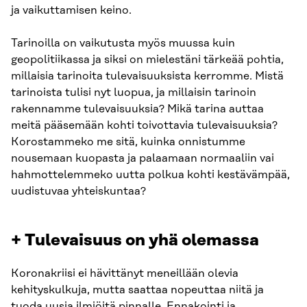
ja vaikuttamisen keino.
Tarinoilla on vaikutusta myös muussa kuin
geopolitiikassa ja siksi on mielestäni tärkeää pohtia,
millaisia tarinoita tulevaisuuksista kerromme. Mistä
tarinoista tulisi nyt luopua, ja millaisin tarinoin
rakennamme tulevaisuuksia? Mikä tarina auttaa
meitä pääsemään kohti toivottavia tulevaisuuksia?
Korostammeko me sitä, kuinka onnistumme
nousemaan kuopasta ja palaamaan normaaliin vai
hahmottelemmeko uutta polkua kohti kestävämpää,
uudistuvaa yhteiskuntaa?
+ Tulevaisuus on yhä olemassa
Koronakriisi ei hävittänyt meneillään olevia
kehityskulkuja, mutta saattaa nopeuttaa niitä ja
tuoda uusia ilmiöitä pinnalle. Ennakointi ja