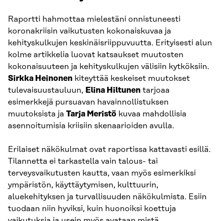
Raportti hahmottaa mielestäni onnistuneesti
koronakriisin vaikutusten kokonaiskuvaa ja
kehityskulkujen keskinäisriippuvuutta. Erityisesti alun
kolme artikkelia luovat katsaukset muutosten
kokonaisuuteen ja kehityskulkujen välisiin kytköksiin.
Sirkka Heinonen
kiteyttää keskeiset muutokset
tulevaisuustauluun,
Elina Hiltunen
tarjoaa
esimerkkejä pursuavan havainnollistuksen
muutoksista ja
Tarja Meristö
kuvaa mahdollisia
asennoitumisia kriisiin skenaarioiden avulla.
Erilaiset näkökulmat ovat raportissa kattavasti esillä.
Tilannetta ei tarkastella vain talous- tai
terveysvaikutusten kautta, vaan myös esimerkiksi
ympäristön, käyttäytymisen, kulttuurin,
aluekehityksen ja turvallisuuden näkökulmista. Esiin
tuodaan niin hyviksi, kuin huonoiksi koettuja
vaikutuksia ja usein myös avataan mistä