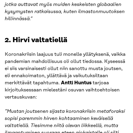
jotka auttavat myös muiden keskeisten globaalien
kysymysten ratkaisussa, kuten ilmastonmuutoksen
hillinnässä.”
2. Hirvi valtatiellä
Koronakriisin laajuus tuli monelle yllätyksenä, vaikka
pandemian mahdollisuus oli ollut tiedossa. Kyseessä
ei siis varsinaisesti ollut niin sanottu musta joutsen,
eli ennakoimaton, yllättävä ja vaikutuksiltaan
merkittävät tapahtuma.
Antti Huntus
tarjoaa
kirjoituksessaan mielestäni osuvan vaihtoehtoisen
vertauskuvan:
”Mustan joutsenen sijasta koronakriisin metaforaksi
sopisi paremmin hirven kohtaaminen keväisellä
valtatiellä. Tiesimme niitä olevan liikkeellä, mutta
ilmaantuminen suoraan eteen ajokaistalle oli silti