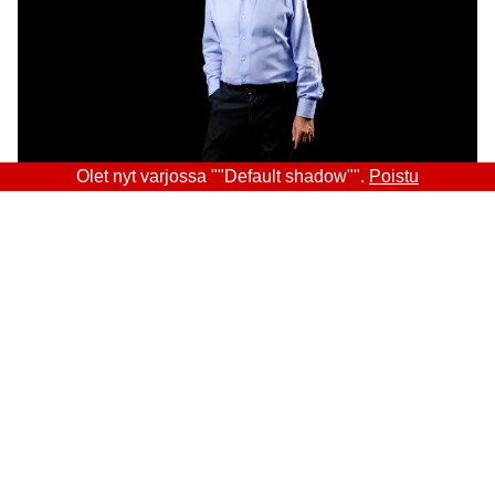
Olet nyt varjossa ""Default shadow"".
Poistu
Sitra
OSOITE
Itämerenkatu 11-13, PL 160,
00181 Helsinki
Saapumisohjeet
Y-TUNNUS