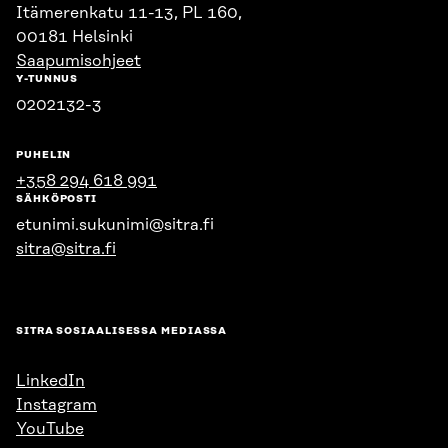
Itämerenkatu 11-13, PL 160,
00181 Helsinki
Saapumisohjeet
Y-TUNNUS
0202132-3
PUHELIN
+358 294 618 991
SÄHKÖPOSTI
etunimi.sukunimi@sitra.fi
sitra@sitra.fi
SITRA SOSIAALISESSA MEDIASSA
LinkedIn
Instagram
YouTube