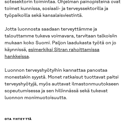
sotesektorin toimintaa. Ohjelman painopisteinä ovat
toimet kunnissa, sosiaali- ja terveyssektorilla ja
työpaikoilla sekä kansalaisviestintä.
Jotta luonnosta saadaan terveyttämme ja
talouttamme tukeva voimavara, tarvitaan talkoisiin
mukaan koko Suomi. Paljon laadukasta työtä on jo
käynnissä,
esimerkiksi Sitran rahoittamissa
hankkeissa
.
Luonnon terveyshyötyihin kannattaa panostaa
monestakin syystä. Monet ratkaisut tuottavat paitsi
terveyshyötyjä, myös auttavat ilmastonmuutokseen
sopeutumisessa ja sen hillinnässä sekä tukevat
luonnon monimuotoisuutta.
OTA YHTEYTTÄ