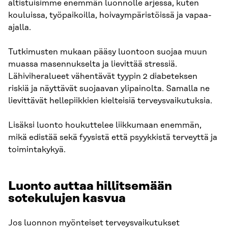
altistuisimme enemmän luonnolle arjessa, kuten
kouluissa, työpaikoilla, hoivaympäristöissä ja vapaa-
ajalla.
Tutkimusten mukaan pääsy luontoon suojaa muun
muassa masennukselta ja lievittää stressiä.
Lähiviheralueet vähentävät tyypin 2 diabeteksen
riskiä ja näyttävät suojaavan ylipainolta. Samalla ne
lievittävät hellepiikkien kielteisiä terveysvaikutuksia.
Lisäksi luonto houkuttelee liikkumaan enemmän,
mikä edistää sekä fyysistä että psyykkistä terveyttä ja
toimintakykyä.
Luonto auttaa hillitsemään
sotekulujen kasvua
Jos luonnon myönteiset terveysvaikutukset