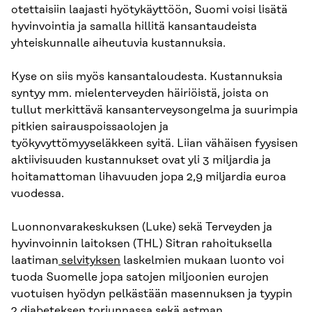
otettaisiin laajasti hyötykäyttöön, Suomi voisi lisätä
hyvinvointia ja samalla hillitä kansantaudeista
yhteiskunnalle aiheutuvia kustannuksia.
Kyse on siis myös kansantaloudesta. Kustannuksia
syntyy mm. mielenterveyden häiriöistä, joista on
tullut merkittävä kansanterveysongelma ja suurimpia
pitkien sairauspoissaolojen ja
työkyvyttömyyseläkkeen syitä. Liian vähäisen fyysisen
aktiivisuuden kustannukset ovat yli 3 miljardia ja
hoitamattoman lihavuuden jopa 2,9 miljardia euroa
vuodessa.
Luonnonvarakeskuksen (Luke) sekä Terveyden ja
hyvinvoinnin laitoksen (THL) Sitran rahoituksella
laatiman
selvityksen
laskelmien mukaan luonto voi
tuoda Suomelle jopa satojen miljoonien eurojen
vuotuisen hyödyn pelkästään masennuksen ja tyypin
2 diabeteksen torjunnassa sekä astman