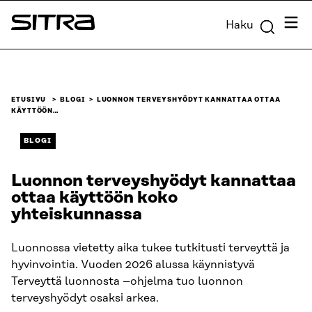
Siirry
Valik
Haku
suoraan
Sitra
sisältöön
↓
ETUSIVU
BLOGI
LUONNON TERVEYSHYÖDYT KANNATTAA OTTAA
KÄYTTÖÖN…
BLOGI
Luonnon terveyshyödyt kannattaa
ottaa käyttöön koko
yhteiskunnassa
Luonnossa vietetty aika tukee tutkitusti terveyttä ja
hyvinvointia. Vuoden 2026 alussa käynnistyvä
Terveyttä luonnosta –ohjelma tuo luonnon
terveyshyödyt osaksi arkea.