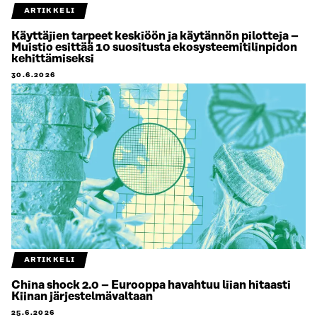
ARTIKKELI
Käyttäjien tarpeet keskiöön ja käytännön pilotteja –
Muistio esittää 10 suositusta ekosysteemitilinpidon
kehittämiseksi
30.6.2026
ARTIKKELI
China shock 2.0 – Eurooppa havahtuu liian hitaasti
Kiinan järjestelmävaltaan
25.6.2026