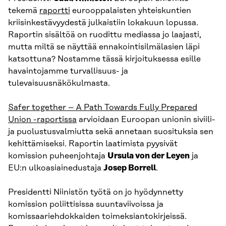
tekemä
raportti
eurooppalaisten yhteiskuntien
kriisinkestävyydestä julkaistiin lokakuun lopussa.
Raportin sisältöä on ruodittu mediassa jo laajasti,
mutta miltä se näyttää ennakointisilmälasien läpi
katsottuna? Nostamme tässä kirjoituksessa esille
havaintojamme turvallisuus- ja
tulevaisuusnäkökulmasta.
Safer together – A Path Towards Fully Prepared
Union -raportissa
arvioidaan Euroopan unionin siviili-
ja puolustusvalmiutta sekä annetaan suosituksia sen
kehittämiseksi. Raportin laatimista pyysivät
komission puheenjohtaja
Ursula von der Leyen
ja
EU:n ulkoasiainedustaja
Josep Borrell
.
Presidentti Niinistön työtä on jo hyödynnetty
komission poliittisissa suuntaviivoissa ja
komissaariehdokkaiden toimeksiantokirjeissä.