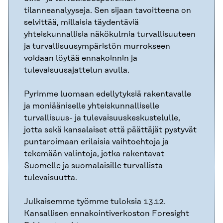
tilanneanalyyseja. Sen sijaan tavoitteena on
selvittää, millaisia täydentäviä
yhteiskunnallisia näkökulmia turvallisuuteen
ja turvallisuusympäristön murrokseen
voidaan löytää ennakoinnin ja
tulevaisuusajattelun avulla.
Pyrimme luomaan edellytyksiä rakentavalle
ja moniääniselle yhteiskunnalliselle
turvallisuus- ja tulevaisuuskeskustelulle,
jotta sekä kansalaiset että päättäjät pystyvät
puntaroimaan erilaisia vaihtoehtoja ja
tekemään valintoja, jotka rakentavat
Suomelle ja suomalaisille turvallista
tulevaisuutta.
Julkaisemme työmme tuloksia 13.12.
Kansallisen ennakointiverkoston Foresight