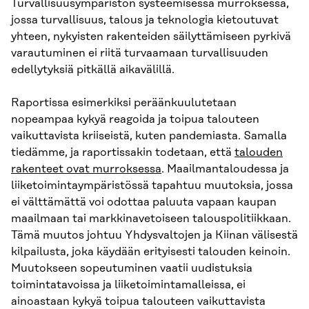
Turvallisuusympäristön systeemisessä murroksessa,
jossa turvallisuus, talous ja teknologia kietoutuvat
yhteen, nykyisten rakenteiden säilyttämiseen pyrkivä
varautuminen ei riitä turvaamaan turvallisuuden
edellytyksiä pitkällä aikavälillä.
Raportissa esimerkiksi peräänkuulutetaan
nopeampaa kykyä reagoida ja toipua talouteen
vaikuttavista kriiseistä, kuten pandemiasta. Samalla
tiedämme, ja raportissakin todetaan, että
talouden
rakenteet ovat murroksessa
. Maailmantaloudessa ja
liiketoimintaympäristössä tapahtuu muutoksia, jossa
ei välttämättä voi odottaa paluuta vapaan kaupan
maailmaan tai markkinavetoiseen talouspolitiikkaan.
Tämä muutos johtuu Yhdysvaltojen ja Kiinan välisestä
kilpailusta, joka käydään erityisesti talouden keinoin.
Muutokseen sopeutuminen vaatii uudistuksia
toimintatavoissa ja liiketoimintamalleissa, ei
ainoastaan kykyä toipua talouteen vaikuttavista