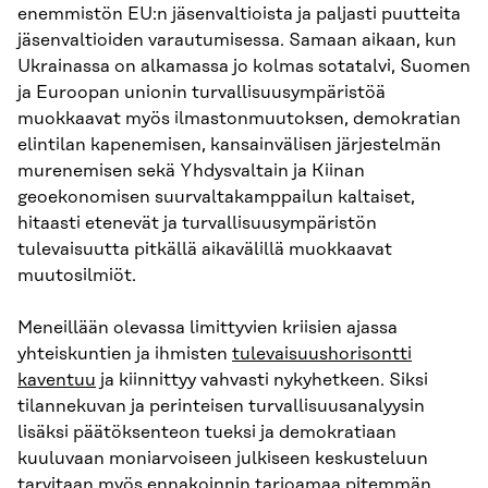
enemmistön EU:n jäsenvaltioista ja paljasti puutteita
jäsenvaltioiden varautumisessa. Samaan aikaan, kun
Ukrainassa on alkamassa jo kolmas sotatalvi, Suomen
ja Euroopan unionin turvallisuusympäristöä
muokkaavat myös ilmastonmuutoksen, demokratian
elintilan kapenemisen, kansainvälisen järjestelmän
murenemisen sekä Yhdysvaltain ja Kiinan
geoekonomisen suurvaltakamppailun kaltaiset,
hitaasti etenevät ja turvallisuusympäristön
tulevaisuutta pitkällä aikavälillä muokkaavat
muutosilmiöt.
Meneillään olevassa limittyvien kriisien ajassa
yhteiskuntien ja ihmisten
tulevaisuushorisontti
kaventuu
ja kiinnittyy vahvasti nykyhetkeen. Siksi
tilannekuvan ja perinteisen turvallisuusanalyysin
lisäksi päätöksenteon tueksi ja demokratiaan
kuuluvaan moniarvoiseen julkiseen keskusteluun
tarvitaan myös ennakoinnin tarjoamaa pitemmän