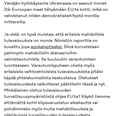
Venäjän hyökkäyssota Ukrainassa on saanut monet
Itä-Euroopan maat tähyämään EU:ta kohti, mikä on
vahvistanut niiden demokratiakehitystä monilla
mittareilla.
Ja vielä: on hyvä muistaa, että erilaisia mahdollisia
tulevaisuuksia on monia. Niinistön raporttia on
kuvailtu jopa
apokalyptiseksi.
Siinä korostetaan
pahimpiin mahdollisiin skenaarioihin
valmistautumista. Se kuuluukin varautumisen
luonteeseen. Varautumispuheen ohella myös
erilaisista vaihtoehtoisista tulevaisuuksista pitäisi
käydä yhteiskunnallista keskustelua. Oletukset
tulevaisuudesta vaikuttavat päätöksiin tässä ja nyt.
Minkälainen oletus tulevaisuuden
turvallisuusympäristöstä ohjaa EU:ta? Käykö tiemme
eittämättä kohti kilpavarustelun aikakautta vai
pohdimmeko myös muita mahdollisuuksia ja
näkökulmia turvallisuuden tulevaisuudesta