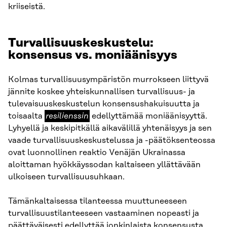
kriiseistä.
Turvallisuuskeskustelu:
konsensus vs. moniäänisyys
Kolmas turvallisuusympäristön murrokseen liittyvä
jännite koskee yhteiskunnallisen turvallisuus- ja
tulevaisuuskeskustelun konsensushakuisuutta ja
resilienssin
toisaalta
resilienssin
edellyttämää moniäänisyyttä.
Lyhyellä ja keskipitkällä aikavälillä yhtenäisyys ja sen
vaade turvallisuuskeskustelussa ja -päätöksenteossa
ovat luonnollinen reaktio Venäjän Ukrainassa
aloittaman hyökkäyssodan kaltaiseen yllättävään
ulkoiseen turvallisuusuhkaan.
Tämänkaltaisessa tilanteessa muuttuneeseen
turvallisuustilanteeseen vastaaminen nopeasti ja
päättäväisesti edellyttää jonkinlaista konsensusta