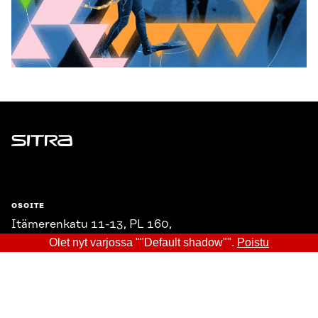
Sitra
OSOITE
Itämerenkatu 11-13, PL 160,
00181 Helsinki
Olet nyt varjossa ""Default shadow"".
Poistu
Saapumisohjeet
Y-TUNNUS
0202132-3