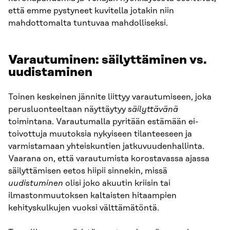
että emme pystyneet kuvitella jotakin niin
mahdottomalta tuntuvaa mahdolliseksi.
Varautuminen: säilyttäminen vs.
uudistaminen
Toinen keskeinen jännite liittyy varautumiseen, joka
perusluonteeltaan näyttäytyy
säilyttävänä
toimintana. Varautumalla pyritään estämään ei-
toivottuja muutoksia nykyiseen tilanteeseen ja
varmistamaan yhteiskuntien jatkuvuudenhallinta.
Vaarana on, että varautumista korostavassa ajassa
säilyttämisen eetos hiipii sinnekin, missä
uudistuminen
olisi joko akuutin kriisin tai
ilmastonmuutoksen kaltaisten hitaampien
kehityskulkujen vuoksi välttämätöntä.