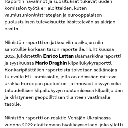
Raportin havainnot ja suositukset tukevat uuden
komission työtä eri aloitteiden, kuten
valmiusunioninistrategian ja eurooppalaisen
puolustuksen tulevaisuutta käsittelevän asiakirjan
osalta.
Niinistön raportti on jatkoa viime aikojen niin
sanotuille korkean tason raporteille. Huhtikuussa
2024 julkistettiin
Enrico Lettan
sisämarkkinaraportti
ja syyskuussa
Mario Draghin
kilpailukykyraportti.
Konkaripäättäjien raporteista toivotaan selkänojaa
tulevalle EU-komissiolle, jolla on edessään mittava
urakka Euroopan puolustus- ja innovaatiokyvyn sekä
taloudellisen kilpailukyvyn nostamisessa kilpailijoiden
ja kiristyneen geopoliittisen tilanteen vaatimalle
tasolle.
Niinistön raportti on reaktio Venäjän Ukrainassa
vuonna 2022 aloittamaan hyökkäyssotaan, joka yllätti