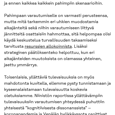
ja ennen kaikkea kaikkein pahimpiin skenaarioihin.
Pahimpaan varautumiselle on varmasti perusteensa,
mutta mitä tarkemmin eri uhkien muodostamia
aikajänteitä sekä niihin varautumiseen liittyvä
jännitteitä osattaisiin hahmottaa, sitä helpompaa olisi
käydä keskustelua turvallisuuden takaamiseksi
tarvitusta
resurssien allokoinnista
. Lisäksi
strateginen päätöksenteko helpottuu, kun eri
aikajänteiden muutoksista on olemassa yhteinen,
jaettu ymmärrys.
Toisenlaisia, yllättäviä tulevaisuuksia on myös
mahdotonta kuvitella, ellemme pysty tunnistamaan ja
kyseenalaistamaan tulevaisuutta koskevia
oletuksiamme. Niinistön raportissa yllättävämpiin
tulevaisuuksiin varautumisen yhteydessä puhuttiin
yhteisestä ”kognitiivisesta dissonanssista” –
koronapandemia ja Venäjän hyökkäyssota osoittivat,