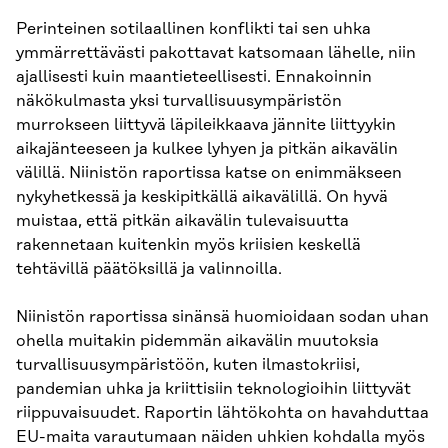
Perinteinen sotilaallinen konflikti tai sen uhka
ymmärrettävästi pakottavat katsomaan lähelle, niin
ajallisesti kuin maantieteellisesti. Ennakoinnin
näkökulmasta yksi turvallisuusympäristön
murrokseen liittyvä läpileikkaava jännite liittyykin
aikajänteeseen ja kulkee lyhyen ja pitkän aikavälin
välillä. Niinistön raportissa katse on enimmäkseen
nykyhetkessä ja keskipitkällä aikavälillä. On hyvä
muistaa, että pitkän aikavälin tulevaisuutta
rakennetaan kuitenkin myös kriisien keskellä
tehtävillä päätöksillä ja valinnoilla.
Niinistön raportissa sinänsä huomioidaan sodan uhan
ohella muitakin pidemmän aikavälin muutoksia
turvallisuusympäristöön, kuten ilmastokriisi,
pandemian uhka ja kriittisiin teknologioihin liittyvät
riippuvaisuudet. Raportin lähtökohta on havahduttaa
EU-maita varautumaan näiden uhkien kohdalla myös