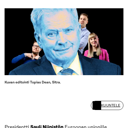
Kuvan editointi Topias Dean, Sitra.
KUUNTELE
Presidentti
Sauli Niinistön
Euroopan unionille