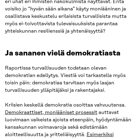
eri uhat eri ihmisten näkökulmista näyttävät. Entä
voisiko jo ”hyvän sään aikana” käyty moniääninen ja
osallistava keskustelu erilaisista turvallisista mutta
myös ei-toivottavista tulevaisuuksista parantaa
yhteiskunnan resilienssiä ja yhtenäisyyttä?
Ja sananen vielä demokratiasta
Raportissa turvallisuuden todetaan olevan
demokratian edellytys. Viestiä voi tarkastella myös
toisin päin: demokratiaa tarvitaan myös laajan
turvallisuuden ylläpitäjäksi ja rakentajaksi.
Kriisien keskellä demokratia osoittaa vahvuutensa.
Demokraattiset, moniääniset prosessit
auttavat
luovimaan vaikeista ajoista eteenpäin, hyödyntämään
kansakunnan voimavaroja sekä edistämään
aloitteellisuutta ja yritteliäisyyttä.
Esimerkiksi