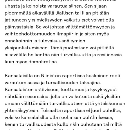
uhasta ja keinoista varautua siihen. Sen sijaan
pidemmällä aikavälillä liiallisen tai liian pitkään
jatkuneen yksimielisyyden vaikutukset voivat olla
päinvastaisia. Se voi johtaa välttämättömyyden ja
vaihtoehdottomuuden ilmapiiriin ja siten myös
ennakoinnin ja tulevaisuusnäkymien
yksipuolistumiseen. Tämä puolestaan voi pitkällä
aikavälillä heikentää niin turvallisuutta ja resilienssiä
kuin myös demokratiaa.
Kansalaisilla on Niinistön raportissa keskeinen rooli
varautumisessa ja turvallisuuden takaajina.
Kansalaisten aktiivisuus, luottamus ja kyvykkyydet
nähdään resurssina, jolla on vaikutusta sekä yksilön
omaan välittömään turvallisuuteen että yhteiskunnan
yhtenäisyyteen. Toisaalta raportissa ei juuri pohdita,
voisiko kansalaisilla olla roolia sen pohtimisessa,
kenen turvallisuudesta kulloinkin puhutaan tai miltä