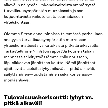
aikavälin näkymää, kokonaisvaltaista ymmärrystä
turvallisuusympäristön murroksesta ja sen
ketjuuntuvista vaikutuksista suomalaiseen
yhteiskuntaan.
Olemme Sitran ennakoinnissa tekemässä parhaillaan
analyysia turvallisuusympäristön murroksen
yhteiskunnallisista vaikutuksista pitkällä aikavälillä.
Tarkastelimme Niinistön raporttia kolmen tähän
mennessä selvitystyössämme esiin nousseen,
läpileikkaavan jännitteen kautta. Nämä jännitteet
sijaitsevat akseleilla lyhyt aikaväli—pitkä aikaväli,
säilyttäminen—uudistaminen sekä konsensus–
moniäänisyys.
Tulevaisuushorisontti: lyhyt vs.
pitkä aikaväli