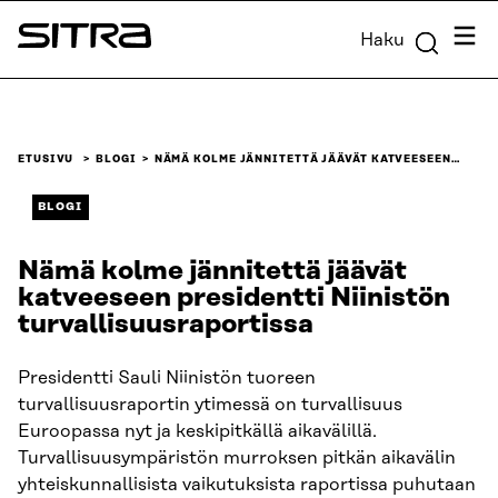
Siirry
Valik
Haku
suoraan
Sitra
sisältöön
↓
ETUSIVU
BLOGI
NÄMÄ KOLME JÄNNITETTÄ JÄÄVÄT KATVEESEEN…
BLOGI
Nämä kolme jännitettä jäävät
katveeseen presidentti Niinistön
turvallisuus­raportissa
Presidentti Sauli Niinistön tuoreen
turvallisuusraportin ytimessä on turvallisuus
Euroopassa nyt ja keskipitkällä aikavälillä.
Turvallisuusympäristön murroksen pitkän aikavälin
yhteiskunnallisista vaikutuksista raportissa puhutaan