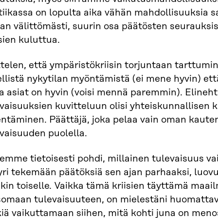
tiikassa on lopulta aika vähän mahdollisuuksia s
an välittömästi, suurin osa päätösten seurauksi
ien kuluttua.
telen, että ympäristökriisin torjuntaan tarttumin
llistä nykytilan myöntämistä (ei mene hyvin) et
a asiat on hyvin (voisi mennä paremmin). Elineht
vaisuuksien kuvitteluun olisi yhteiskunnallisen
ntäminen. Päättäjä, joka pelaa vain oman kautens
vaisuuden puolella.
emme tietoisesti pohdi, millainen tulevaisuus v
yri tekemään päätöksiä sen ajan parhaaksi, luov
ekin toiselle. Vaikka tämä kriisien täyttämä maa
somaan tulevaisuuteen, on mielestäni huomattav
iä vaikuttamaan siihen, mitä kohti juna on menos