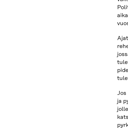
Poli
aika
vuos
Ajat
rehe
joss
tule
pide
tule
Jos 
ja p
joll
kat
pyrk