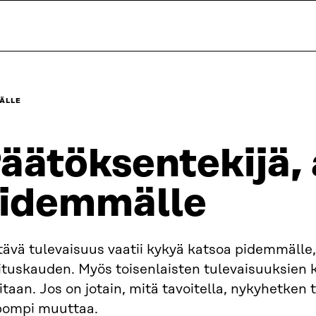
MÄLLE
äätöksentekijä, 
idemmälle
ävä tulevaisuus vaatii kykyä katsoa pidemmälle,
ituskauden. Myös toisenlaisten tulevaisuuksien 
itaan. Jos on jotain, mitä tavoitella, nykyhetken
pompi muuttaa.