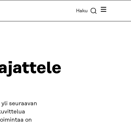
Valikko
Haku
ajattele
 yli seuraavan
kuvittelua
 toimintaa on