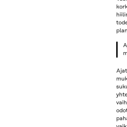
kor
hiil
tod
plan
A
m
Aja
muk
suk
yht
vaih
odo
paha
vai