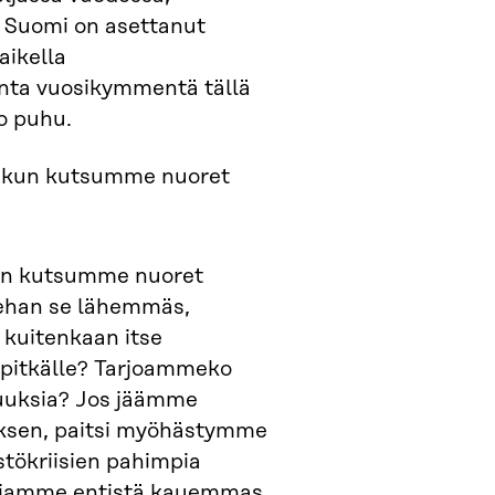
i Suomi on asettanut
aikella
onta vuosikymmentä tällä
ko puhu.
, kun kutsumme nuoret
kun kutsumme nuoret
eehan se lähemmäs,
kuitenkaan itse
 pitkälle? Tarjoammeko
isuuksia? Jos jäämme
oksen, paitsi myöhästymme
stökriisien pahimpia
siamme entistä kauemmas.