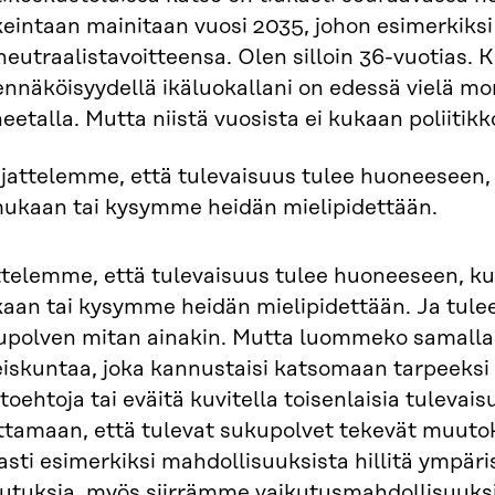
keintaan mainitaan vuosi 2035, johon esimerkiks
ineutraalistavoitteensa. Olen silloin 36-vuotias. K
ennäköisyydellä ikäluokallani on edessä vielä m
eetalla. Mutta niistä vuosista ei kukaan poliitik
jattelemme, että tulevaisuus tulee huoneeseen
ukaan tai kysymme heidän mielipidettään.
ttelemme, että tulevaisuus tulee huoneeseen, 
aan tai kysymme heidän mielipidettään. Ja tul
upolven mitan ainakin. Mutta luommeko samalla 
eiskuntaa, joka kannustaisi katsomaan tarpeeksi
toehtoja tai eväitä kuvitella toisenlaisia tuleva
ttamaan, että tulevat sukupolvet tekevät muut
sti esimerkiksi mahdollisuuksista hillitä ympäri
kutuksia, myös siirrämme vaikutusmahdollisuuk