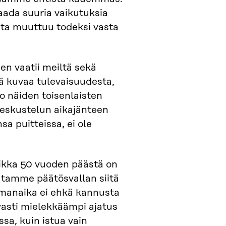
aada suuria vaikutuksia
sta muuttuu todeksi vasta
en vaatii meiltä sekä
tä kuvaa tulevaisuudesta,
o näiden toisenlaisten
 keskustelun aikajänteen
a puitteissa, ei ole
aikka 50 vuoden päästä on
utamme päätösvallan siitä
ilmanaika ei ehkä kannusta
asti mielekkäämpi ajatus
sa, kuin istua vain