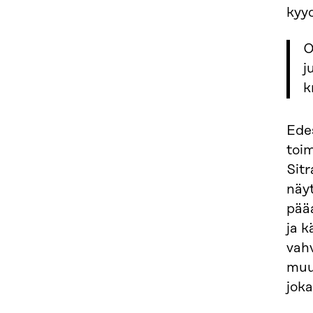
kyyd
O
j
k
Ede
toi
Sit
näy
pääa
ja 
vahv
muu
joka