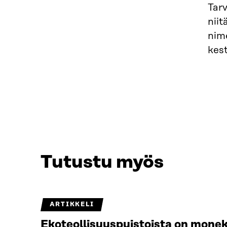
Tarv
niit
nim
kes
Tutustu myös
ARTIKKELI
Ekoteollisuuspuistoista on monek