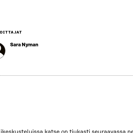
OITTAJAT
Sara Nyman
ikeskusteluissa katse on tiukasti seuraavassa n