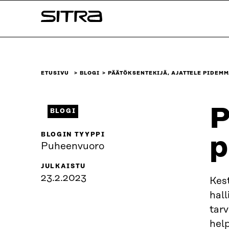
Siirry
Sitra
suoraan
sisältöön
↓
ETUSIVU
BLOGI
PÄÄTÖKSENTEKIJÄ, AJATTELE PIDEM
P
BLOGI
BLOGIN TYYPPI
p
Puheenvuoro
JULKAISTU
23.2.2023
Kest
hall
tarv
hel