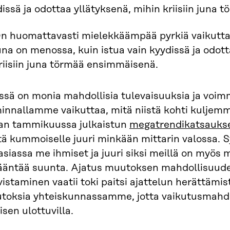
issä ja odottaa yllätyksenä, mihin kriisiin juna
n huomattavasti mielekkäämpää pyrkiä vaikutta
una on menossa, kuin istua vain kyydissä ja odott
riisiin juna törmää ensimmäisenä.
ssä on monia mahdollisia tulevaisuuksia ja voi
minnallamme vaikuttaa, mitä niistä kohti kuljem
ran tammikuussa julkaistun
megatrendikatsauks
tä kummoiselle juuri minkään mittarin valossa. S
siassa me ihmiset ja juuri siksi meillä on myös 
kääntää suunta. Ajatus muutoksen mahdollisuude
istaminen vaatii toki paitsi ajattelun herättämi
toksia yhteiskunnassamme, jotta vaikutusmahdoll
isen ulottuvilla.