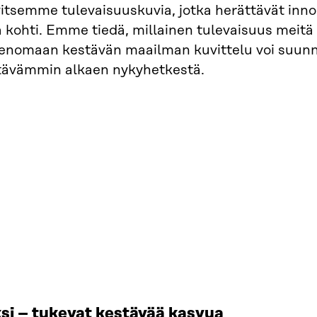
itsemme tulevaisuuskuvia, jotka herättävät inno
ä kohti. Emme tiedä, millainen tulevaisuus meitä
enomaan kestävän maailman kuvittelu voi suun
tävämmin alkaen nykyhetkestä.
si – tukevat kestävää kasvua