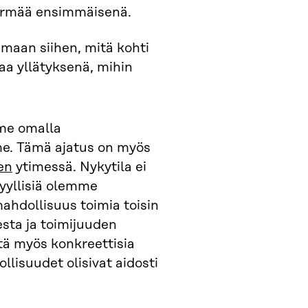
 törmää ensimmäisenä.
maan siihen, mitä kohti
aa yllätyksenä, mihin
mme omalla
me. Tämä ajatus on myös
en
ytimessä. Nykytila ei
yyllisiä olemme
mahdollisuus toimia toisin
sta ja toimijuuden
stä myös konkreettisia
isuudet olisivat aidosti