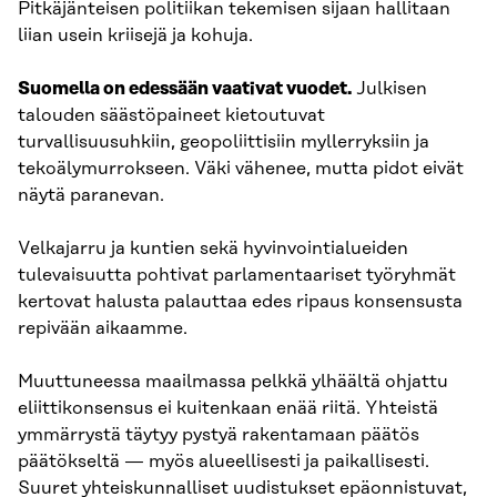
Pitkäjänteisen politiikan tekemisen sijaan hallitaan
liian usein kriisejä ja kohuja.
Suomella on edessään vaativat vuodet.
Julkisen
talouden säästöpaineet kietoutuvat
turvallisuusuhkiin, geopoliittisiin myllerryksiin ja
tekoälymurrokseen. Väki vähenee, mutta pidot eivät
näytä paranevan.
Velkajarru ja kuntien sekä hyvinvointialueiden
tulevaisuutta pohtivat parlamentaariset työryhmät
kertovat halusta palauttaa edes ripaus konsensusta
repivään aikaamme.
Muuttuneessa maailmassa pelkkä ylhäältä ohjattu
eliittikonsensus ei kuitenkaan enää riitä. Yhteistä
ymmärrystä täytyy pystyä rakentamaan päätös
päätökseltä — myös alueellisesti ja paikallisesti.
Suuret yhteiskunnalliset uudistukset epäonnistuvat,