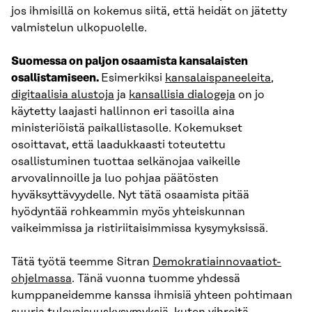
jos ihmisillä on kokemus siitä, että heidät on jätetty
valmistelun ulkopuolelle.
Suomessa on paljon osaamista kansalaisten
osallistamiseen.
Esimerkiksi
kansalaispaneeleita
,
digitaalisia alustoja
ja
kansallisia dialogeja
on jo
käytetty laajasti hallinnon eri tasoilla aina
ministeriöistä paikallistasolle. Kokemukset
osoittavat, että laadukkaasti toteutettu
osallistuminen tuottaa selkänojaa vaikeille
arvovalinnoille ja luo pohjaa päätösten
hyväksyttävyydelle. Nyt tätä osaamista pitää
hyödyntää rohkeammin myös yhteiskunnan
vaikeimmissa ja ristiriitaisimmissa kysymyksissä.
Tätä työtä teemme Sitran
Demokratiainnovaatiot-
ohjelmassa
. Tänä vuonna tuomme yhdessä
kumppaneidemme kanssa ihmisiä yhteen pohtimaan