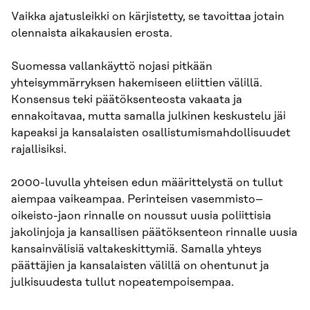
Vaikka ajatusleikki on kärjistetty, se tavoittaa jotain
olennaista aikakausien erosta.
Suomessa vallankäyttö nojasi pitkään
yhteisymmärryksen hakemiseen eliittien välillä.
Konsensus teki päätöksenteosta vakaata ja
ennakoitavaa, mutta samalla julkinen keskustelu jäi
kapeaksi ja kansalaisten osallistumismahdollisuudet
rajallisiksi.
2000-luvulla yhteisen edun määrittelystä on tullut
aiempaa vaikeampaa. Perinteisen vasemmisto–
oikeisto-jaon rinnalle on noussut uusia poliittisia
jakolinjoja ja kansallisen päätöksenteon rinnalle uusia
kansainvälisiä valtakeskittymiä. Samalla yhteys
päättäjien ja kansalaisten välillä on ohentunut ja
julkisuudesta tullut nopeatempoisempaa.