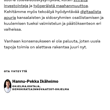
suuria tulevaisuuskysymyksiä, kuten
vihreitä
investointeja
ja
työperäistä maahanmuuttoa
.
Kehitämme myös tekoälyä hyödyntävää
digitaalista
apuria
kansalaisten ja sidosryhmien osallistamisen ja
kuulemisen tueksi valmistelun ja päätöksenteon eri
vaiheissa.
Vanhaan konsensukseen ei ole paluuta, joten uusia
tapoja toimia on alettava rakentaa juuri nyt.
OTA YHTEYTTÄ
Hannu-Pekka Ikäheimo
OHJELMAJOHTAJA,
DEMOKRATIAINNOVAATIOT-OHJELMA