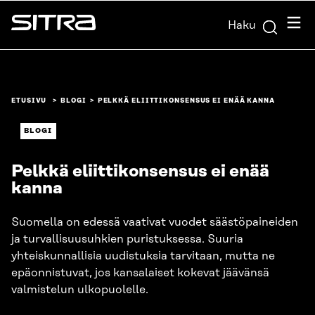
Siirry
Valik
Haku
suoraan
Sitra
sisältöön
↓
ETUSIVU
BLOGI
PELKKÄ ELIITTIKONSENSUS EI ENÄÄ KANNA
BLOGI
Pelkkä eliittikonsensus ei enää
kanna
Suomella on edessä vaativat vuodet säästöpaineiden
ja turvallisuusuhkien puristuksessa. Suuria
yhteiskunnallisia uudistuksia tarvitaan, mutta ne
epäonnistuvat, jos kansalaiset kokevat jäävänsä
valmistelun ulkopuolelle.