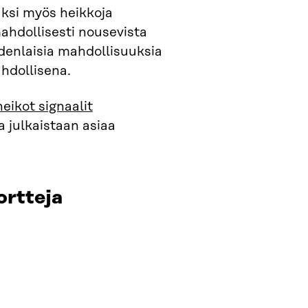
äksi myös heikkoja
mahdollisesti nousevista
udenlaisia mahdollisuuksia
ahdollisena.
heikot signaalit
sa julkaistaan asiaa
ortteja