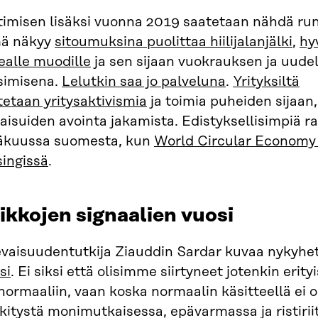
timisen lisäksi vuonna 2019 saatetaan nähdä run
ä näkyy
sitoumuksina puolittaa hiilijalanjälki
,
hy
ealle muodille
ja sen sijaan vuokrauksen ja uude
simisena.
Lelutkin saa jo palveluna
.
Yrityksiltä
etaan yritysaktivismia
ja toimia puheiden sijaan,
aisuiden avointa jakamista. Edistyksellisimpiä ra
äkuussa suomesta, kun
World Circular Economy 
singissä
.
ikkojen signaalien vuosi
evaisuudentutkija Ziauddin Sardar kuvaa nykyh
si
. Ei siksi että olisimme siirtyneet jotenkin erit
ormaaliin, vaan koska normaalin käsitteellä ei 
kitystä monimutkaisessa, epävarmassa ja ristiri