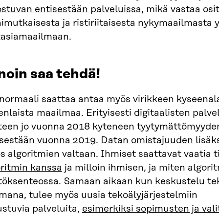
ostuvan entisestään palveluissa
, mikä vastaa os
imutkaisesta ja ristiriitaisesta nykymaailmasta
tasiamaailmaan.
 noin saa tehdä!
normaali saattaa antaa myös virikkeen kyseenalai
enlaista maailmaa. Erityisesti digitaalisten palv
teen jo vuonna 2018 kyteneen tyytymättömyyd
isestään vuonna 2019
.
Datan omistajuuden
lisäks
 algoritmien valtaan. Ihmiset saattavat vaatia t
oritmin kanssa
ja milloin ihmisen, ja miten algori
töksenteossa. Samaan aikaan kun keskustelu tek
mana, tulee myös uusia tekoälyjärjestelmiin
stuvia palveluita,
esimerkiksi sopimusten ja val