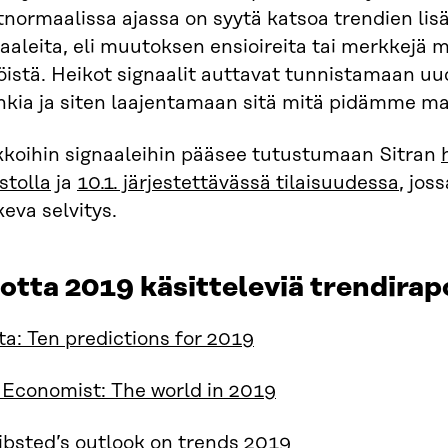
normaalissa ajassa on syytä katsoa trendien lis
aaleita, eli muutoksen ensioireita tai merkkejä 
öistä. Heikot signaalit auttavat tunnistamaan u
uhkia ja siten laajentamaan sitä mitä pidämme m
kkoihin signaaleihin pääsee tutustumaan Sitran
stolla
ja
10.1. järjestettävässä tilaisuudessa
, jos
eva selvitys.
otta 2019 käsitteleviä trendirap
a: Ten predictions for 2019
 Economist: The world in 2019
ibsted’s outlook on trends 2019