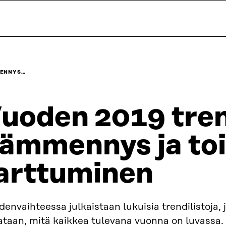
MENNYS…
uoden 2019 tre
ämmennys ja to
arttuminen
envaihteessa julkaistaan lukuisia trendilistoja, 
ataan, mitä kaikkea tulevana vuonna on luvassa.