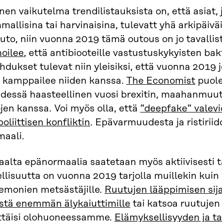
nen vaikutelma trendilistauksista on, että asiat,
allisina tai harvinaisina, tulevatt yhä arkipäiv
outo, niin vuonna 2019 tämä outous on jo tavallis
oilee
, että antibiooteille vastustuskykyisten ba
hdukset tulevat niin yleisiksi, että vuonna 2019
a kamppailee niiden kanssa.
The Economist
puole
dessä haasteellinen vuosi brexitin, maahanmuuton
ojen kanssa. Voi myös olla, että
”deepfake” valevi
oliittisen konfliktin
. Epävarmuudesta ja ristiriid
maali.
aalta epänormaalia saatetaan myös aktiivisesti ta
llisuutta on vuonna 2019 tarjolla muillekin kuin
emonien metsästäjille.
Ruutujen lääppimisen sij
istä enemmän älykaiuttimille
tai katsoa ruutujen
ttäisi olohuoneessamme.
Elämyksellisyyden ja t