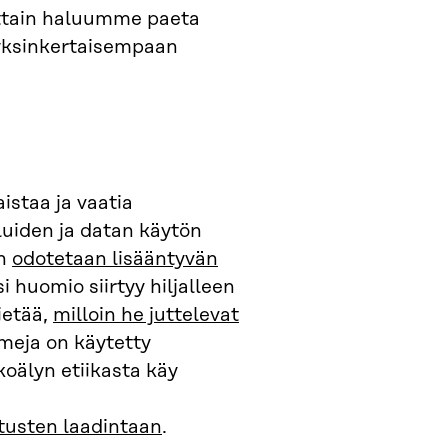
ittain haluumme paeta
 yksinkertaisempaan
staa ja vaatia
eluiden ja datan käytön
en
odotetaan lisääntyvän
i huomio siirtyy hiljalleen
ietää,
milloin he juttelevat
tmeja on käytetty
oälyn etiikasta käy
itusten laadintaan
.