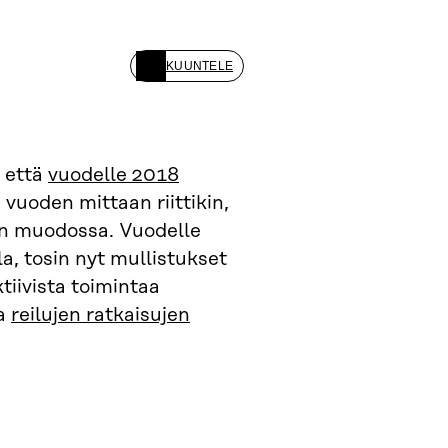
KUUNTELE
, että
vuodelle 2018
 vuoden mittaan riittikin,
den muodossa. Vuodelle
la, tosin nyt mullistukset
tiivista toimintaa
la
reilujen ratkaisujen