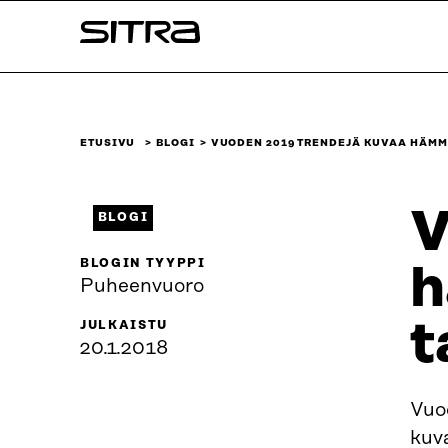
Siirry
Sitra
suoraan
sisältöön
↓
ETUSIVU
BLOGI
VUODEN 2019 TRENDEJÄ KUVAA HÄM
V
BLOGI
BLOGIN TYYPPI
h
Puheenvuoro
t
JULKAISTU
20.1.2018
Vuod
kuv