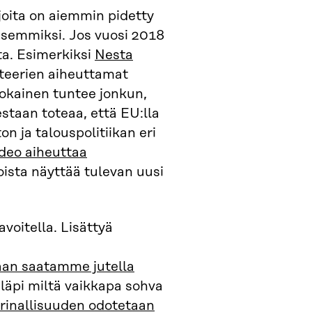
 joita on aiemmin pidetty
äisemmiksi. Jos vuosi 2018
ta. Esimerkiksi
Nesta
kteerien aiheuttamat
 jokainen tuntee jonkun,
staan toteaa, että EU:lla
 ja talouspolitiikan eri
deo aiheuttaa
oista näyttää tulevan uusi
voitella. Lisättyä
aan saatamme jutella
 läpi miltä vaikkapa sohva
arinallisuuden odotetaan