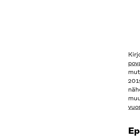
Kirj
pov
mut
2019
nähd
muu
vuo
Ep