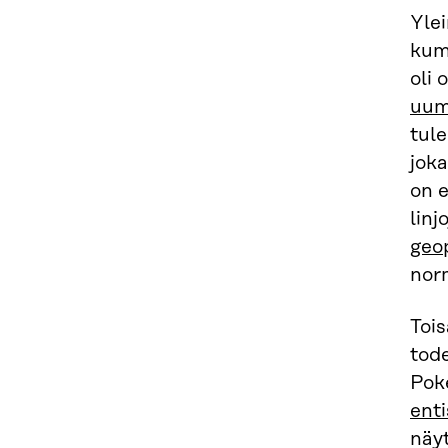
Ylei
kumm
oli 
uum
tule
jok
on e
linj
geop
nor
Tois
tode
Pok
ent
näy