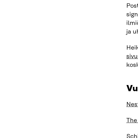
Post
sign
ilmi
ja 
Hei
sivu
kosk
Vu
Nest
The
Sch