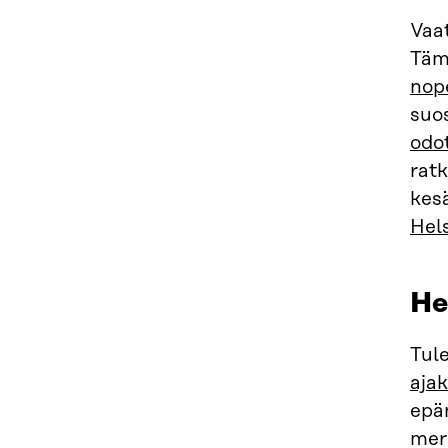
Vaa
Täm
nop
suo
odot
ratk
kes
Hel
He
Tul
ajak
epän
mer