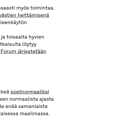
saasti myös toimintaa.
västien heittämisenä
lleenkäytön
 ja toisaalta hyvien
tkaisuita löytyy
Forum järjestetään
etkeä
postnormaaliksi
yisen normaalista ajasta
ole enää samanlaista
itaisessa maailmassa.