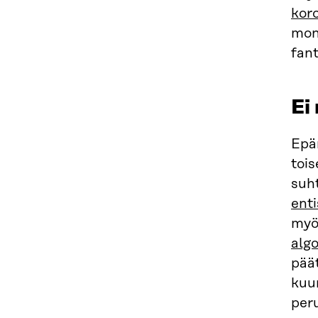
kor
mon
fan
Ei
Epä
tois
suh
ent
myös
alg
pää
kuu
peru