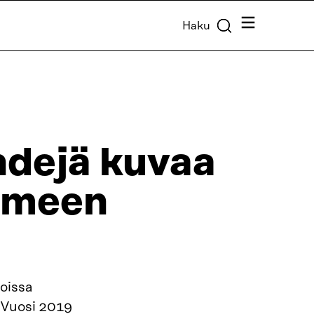
Valikko
Haku
ndejä kuvaa
imeen
joissa
 Vuosi 2019