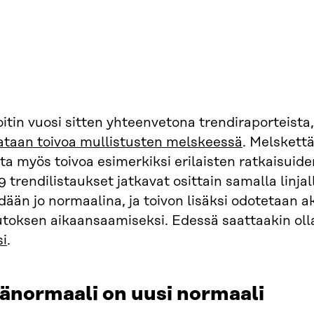
oitin vuosi sitten yhteenvetona trendiraporteista
ataan toivoa mullistusten melskeessä
. Melskettä
ta myös toivoa esimerkiksi erilaisten ratkaisui
 trendilistaukset jatkavat osittain samalla linjal
ään jo normaalina, ja toivon lisäksi odotetaan ak
toksen aikaansaamiseksi. Edessä saattaakin ol
si
.
änormaali on uusi normaali