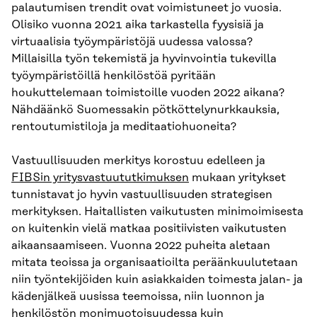
palautumisen trendit ovat voimistuneet jo vuosia.
Olisiko vuonna 2021 aika tarkastella fyysisiä ja
virtuaalisia työympäristöjä uudessa valossa?
Millaisilla työn tekemistä ja hyvinvointia tukevilla
työympäristöillä henkilöstöä pyritään
houkuttelemaan toimistoille vuoden 2022 aikana?
Nähdäänkö Suomessakin pötköttelynurkkauksia,
rentoutumistiloja ja meditaatiohuoneita?
Vastuullisuuden merkitys korostuu edelleen ja
FIBSin yritysvastuututkimuksen
mukaan yritykset
tunnistavat jo hyvin vastuullisuuden strategisen
merkityksen. Haitallisten vaikutusten minimoimisesta
on kuitenkin vielä matkaa positiivisten vaikutusten
aikaansaamiseen. Vuonna 2022 puheita aletaan
mitata teoissa ja organisaatioilta peräänkuulutetaan
niin työntekijöiden kuin asiakkaiden toimesta jalan- ja
kädenjälkeä uusissa teemoissa, niin luonnon ja
henkilöstön monimuotoisuudessa kuin