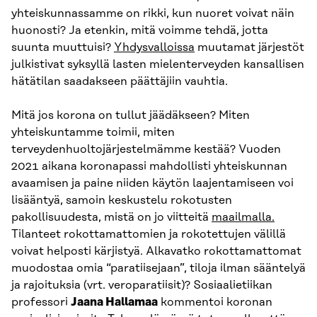
yhteiskunnassamme on rikki, kun nuoret voivat näin
huonosti? Ja etenkin, mitä voimme tehdä, jotta
suunta muuttuisi?
Yhdysvalloissa
muutamat järjestöt
julkistivat syksyllä lasten mielenterveyden kansallisen
hätätilan saadakseen päättäjiin vauhtia.
Mitä jos korona on tullut jäädäkseen? Miten
yhteiskuntamme toimii, miten
terveydenhuoltojärjestelmämme kestää? Vuoden
2021 aikana koronapassi mahdollisti yhteiskunnan
avaamisen ja paine niiden käytön laajentamiseen voi
lisääntyä, samoin keskustelu rokotusten
pakollisuudesta, mistä on jo viitteitä
maailmalla.
Tilanteet rokottamattomien ja rokotettujen välillä
voivat helposti kärjistyä. Alkavatko rokottamattomat
muodostaa omia “paratiisejaan”, tiloja ilman sääntelyä
ja rajoituksia (vrt. veroparatiisit)? Sosiaalietiikan
professori
Jaana Hallamaa
kommentoi koronan