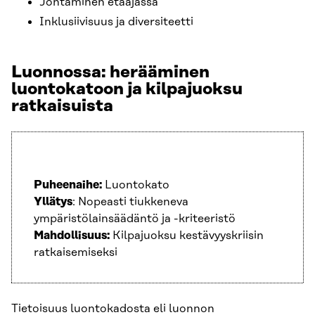
Johtaminen etäajassa
Inklusiivisuus ja diversiteetti
Luonnossa: herääminen
luontokatoon ja kilpajuoksu
ratkaisuista
Puheenaihe:
Luontokato
Yllätys
: Nopeasti tiukkeneva
ympäristölainsäädäntö ja -kriteeristö
Mahdollisuus:
Kilpajuoksu kestävyyskriisin
ratkaisemiseksi
Tietoisuus luontokadosta eli luonnon