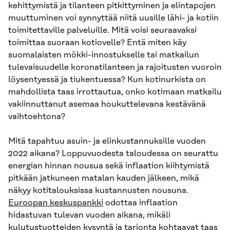
kehittymistä ja tilanteen pitkittyminen ja elintapojen
muuttuminen voi synnyttää niitä uusille lähi- ja kotiin
toimitettaville palveluille. Mitä voisi seuraavaksi
toimittaa suoraan kotiovelle? Entä miten käy
suomalaisten mökki-innostukselle tai matkailun
tulevaisuudelle koronatilanteen ja rajoitusten vuoroin
löysentyessä ja tiukentuessa? Kun kotinurkista on
mahdollista taas irrottautua, onko kotimaan matkailu
vakiinnuttanut asemaa houkuttelevana kestävänä
vaihtoehtona?
Mitä tapahtuu asuin- ja elinkustannuksille vuoden
2022 aikana? Loppuvuodesta taloudessa on seurattu
energian hinnan nousua sekä inflaation kiihtymistä
pitkään jatkuneen matalan kauden jälkeen, mikä
näkyy kotitalouksissa kustannusten nousuna.
Euroopan keskuspankki
odottaa inflaation
hidastuvan tulevan vuoden aikana, mikäli
kulutustuotteiden kysyntä ja tarjonta kohtaavat taas