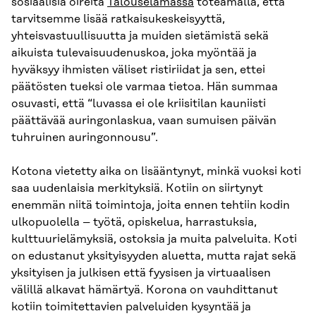
sosiaalisia oireita
Talouselämässä
toteamalla, että
tarvitsemme lisää ratkaisukeskeisyyttä,
yhteisvastuullisuutta ja muiden sietämistä sekä
aikuista tulevaisuudenuskoa, joka myöntää ja
hyväksyy ihmisten väliset ristiriidat ja sen, ettei
päätösten tueksi ole varmaa tietoa. Hän summaa
osuvasti, että “luvassa ei ole kriisitilan kauniisti
päättävää auringonlaskua, vaan sumuisen päivän
tuhruinen auringonnousu”.
Kotona vietetty aika on lisääntynyt, minkä vuoksi koti
saa uudenlaisia merkityksiä. Kotiin on siirtynyt
enemmän niitä toimintoja, joita ennen tehtiin kodin
ulkopuolella – työtä, opiskelua, harrastuksia,
kulttuurielämyksiä, ostoksia ja muita palveluita. Koti
on edustanut yksityisyyden aluetta, mutta rajat sekä
yksityisen ja julkisen että fyysisen ja virtuaalisen
välillä alkavat hämärtyä. Korona on vauhdittanut
kotiin toimitettavien palveluiden kysyntää ja