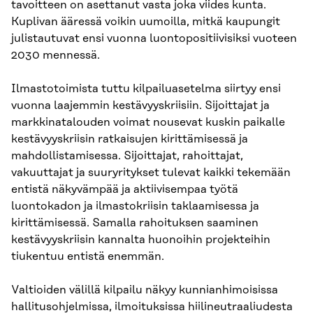
tavoitteen on asettanut vasta joka viides kunta.
Kuplivan ääressä voikin uumoilla, mitkä kaupungit
julistautuvat ensi vuonna luontopositiivisiksi vuoteen
2030 mennessä.
Ilmastotoimista tuttu kilpailuasetelma siirtyy ensi
vuonna laajemmin kestävyyskriisiin. Sijoittajat ja
markkinatalouden voimat nousevat kuskin paikalle
kestävyyskriisin ratkaisujen kirittämisessä ja
mahdollistamisessa. Sijoittajat, rahoittajat,
vakuuttajat ja suuryritykset tulevat kaikki tekemään
entistä näkyvämpää ja aktiivisempaa työtä
luontokadon ja ilmastokriisin taklaamisessa ja
kirittämisessä. Samalla rahoituksen saaminen
kestävyyskriisin kannalta huonoihin projekteihin
tiukentuu entistä enemmän.
Valtioiden välillä kilpailu näkyy kunnianhimoisissa
hallitusohjelmissa, ilmoituksissa hiilineutraaliudesta