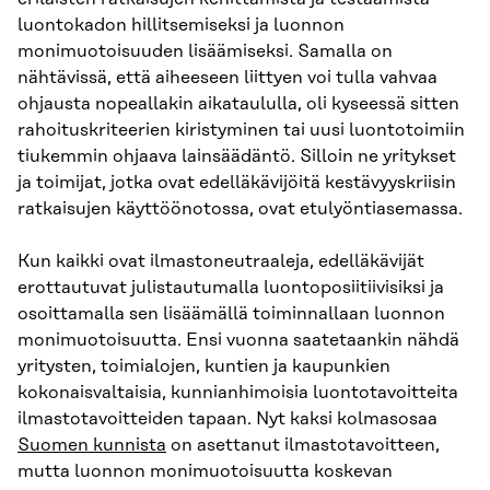
luontokadon hillitsemiseksi ja luonnon
monimuotoisuuden lisäämiseksi. Samalla on
nähtävissä, että aiheeseen liittyen voi tulla vahvaa
ohjausta nopeallakin aikataululla, oli kyseessä sitten
rahoituskriteerien kiristyminen tai uusi luontotoimiin
tiukemmin ohjaava lainsäädäntö. Silloin ne yritykset
ja toimijat, jotka ovat edelläkävijöitä kestävyyskriisin
ratkaisujen käyttöönotossa, ovat etulyöntiasemassa.
Kun kaikki ovat ilmastoneutraaleja, edelläkävijät
erottautuvat julistautumalla luontoposiitiivisiksi ja
osoittamalla sen lisäämällä toiminnallaan luonnon
monimuotoisuutta. Ensi vuonna saatetaankin nähdä
yritysten, toimialojen, kuntien ja kaupunkien
kokonaisvaltaisia, kunnianhimoisia luontotavoitteita
ilmastotavoitteiden tapaan. Nyt kaksi kolmasosaa
Suomen kunnista
on asettanut ilmastotavoitteen,
mutta luonnon monimuotoisuutta koskevan