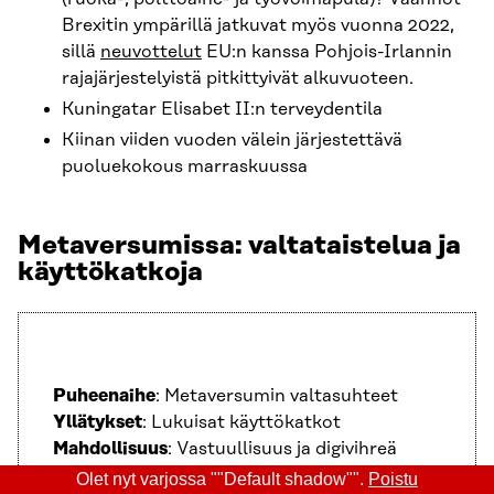
Brexitin ympärillä jatkuvat myös vuonna 2022,
sillä
neuvottelut
EU:n kanssa Pohjois-Irlannin
rajajärjestelyistä pitkittyivät alkuvuoteen.
Kuningatar Elisabet II:n terveydentila
Kiinan viiden vuoden välein järjestettävä
puoluekokous marraskuussa
Metaversumissa: valtataistelua ja
käyttökatkoja
Puheenaihe
: Metaversumin valtasuhteet
Yllätykset
: Lukuisat käyttökatkot
Mahdollisuus
: Vastuullisuus ja digivihreä
siirtymä
Olet nyt varjossa ""Default shadow"".
Poistu