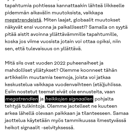
tapahtumia pohtiessa kannattaakin lähteä liikkeelle
pidemmän aikavälin muutoksista, vaikkapa
megatrendeistä
. Miten laajat, globaalit muutokset
näkyvät ensi vuonna ja paikallisesti? Samalla on syytä
pitää aistit avoinna yllättävämmille tapahtumille,
koska jos viime vuosista jotain voi ottaa opiksi, niin
sen, että tulevaisuus on yllättävä.
Mitä siis ovat vuoden 2022 puheenaiheet ja
mahdolliset yllätykset? Olemme koonneet tähän
artikkeliin muutamia teemoja, joista voi jatkaa
keskustelua vaikkapa vuodenvaihteen (etä)juhlissa.
megatre
Esiin nostetut teemat eivät ole ennusteita, vaan
heikkojen
megatrendien
ja
heikkojen signaalien
pohjalta
signaalien
tehtyjä tulkintoja. Olemme jaotelleet ne kuuteen
arkea lähellä olevaan paikkaan ja tilanteeseen. Samaa
jaottelua käytetään myös tammikuussa ilmestyvässä
heikot signaalit -selvityksessä.