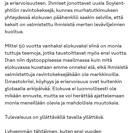
ja eriarvoisuuteen. Ihmiset jonottavat uusia Soylent-
yhtiön ravintokeksejä, kunnes murhatutkimuksen
yhteydessä elokuvan päähenkilö saakin selville, että
keksit on valmistettu ihmisistä merten leväviljelmien
kuoltua.
Miltei 50 vuotta vanhaksi elokuvaksi siinä on monia
tuttuja teemoja, jotka taustoittavat myös ensi vuotta.
Ihan niin dystooppisessa maailmassa kuin mitä
elokuvassa kuvataan emme onneksi elä, eikä ihmisistä
valmistettuja ravintokeksejäkään ole markkinoilla.
Ilmastokriisi, köyhyys ja eriarvoisuus ovat kuitenkin
globaalia arkipäivää. Elokuva ei luonnollisesti ole
mikään ennuste, mutta se voi herättää ajattelemaan
monia meneillään olevia ja mahdollisia muutoksia.
Tulevaisuus on yllättävällä tavalla yllättävä.
Lyhyemmän tähtäimen, kuten ensi vuoden