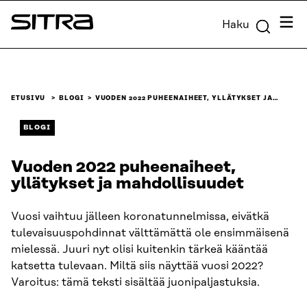
Siirry
Valik
Haku
suoraan
Sitra
sisältöön
↓
ETUSIVU
BLOGI
VUODEN 2022 PUHEENAIHEET, YLLÄTYKSET JA…
BLOGI
Vuoden 2022 puheenaiheet,
yllätykset ja mahdollisuudet
Vuosi vaihtuu jälleen koronatunnelmissa, eivätkä
tulevaisuuspohdinnat välttämättä ole ensimmäisenä
mielessä. Juuri nyt olisi kuitenkin tärkeä kääntää
katsetta tulevaan. Miltä siis näyttää vuosi 2022?
Varoitus: tämä teksti sisältää juonipaljastuksia.