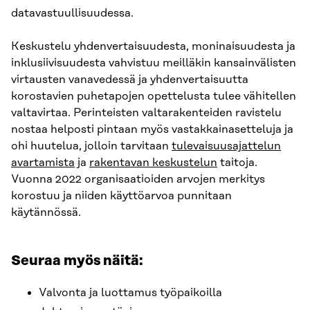
datavastuullisuudessa.
Keskustelu yhdenvertaisuudesta, moninaisuudesta ja
inklusiivisuudesta vahvistuu meilläkin kansainvälisten
virtausten vanavedessä ja yhdenvertaisuutta
korostavien puhetapojen opettelusta tulee vähitellen
valtavirtaa. Perinteisten valtarakenteiden ravistelu
nostaa helposti pintaan myös vastakkainasetteluja ja
ohi huutelua, jolloin tarvitaan
tulevaisuusajattelun
avartamista
ja
rakentavan keskustelun
taitoja.
Vuonna 2022 organisaatioiden arvojen merkitys
korostuu ja niiden käyttöarvoa punnitaan
käytännössä.
Seuraa myös näitä:
Valvonta ja luottamus työpaikoilla