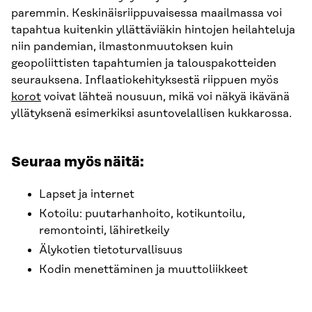
paremmin. Keskinäisriippuvaisessa maailmassa voi
tapahtua kuitenkin yllättäviäkin hintojen heilahteluja
niin pandemian, ilmastonmuutoksen kuin
geopoliittisten tapahtumien ja talouspakotteiden
seurauksena. Inflaatiokehityksestä riippuen myös
korot
voivat lähteä nousuun, mikä voi näkyä ikävänä
yllätyksenä esimerkiksi asuntovelallisen kukkarossa.
Seuraa myös näitä:
Lapset ja internet
Kotoilu: puutarhanhoito, kotikuntoilu,
remontointi, lähiretkeily
Älykotien tietoturvallisuus
Kodin menettäminen ja muuttoliikkeet