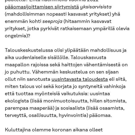
pääomasijoittamisen siirtymistä
yksisarvisista
(mahdollisimman nopeasti kasvavat yritykset) yhä
enemmän kohti
seeproja
(hitaammin kasvavat
yritykset, jotka pyrkivät ratkaisemaan ympärillä olevia
ongelmia)?
Talouskeskustelussa olisi ylipäätään mahdollisuus ja
aika uudenlaiselle sisällölle. Talouskasvusta
maapallon rajoissa sekä haittojen vähentämisestä on
jo puhuttu. Vähemmän keskustelua on sen sijaan
ollut niin sanotusta
uusintavasta taloudesta
eli siitä,
miten talous voi sekä korjata jo syntyneitä vahinkoja
että tuottaa myönteisiä vaikutuksia: uusintaa
ekologista (lisää monimuotoisuutta, hiilen sitomista,
parempaa maaperää) ja sosiaalista (lisää osaamista,
terveyttä, osallisuutta, hyvinvointia) pääomaa.
Kuluttajina olemme koronan aikana olleet