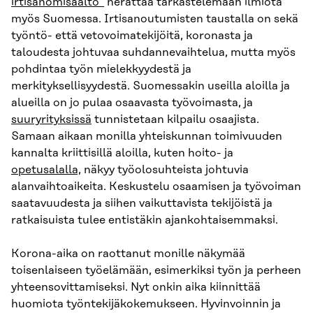
irtisanomisaalto”
herättää tarkastelemaan ilmiötä
myös Suomessa. Irtisanoutumisten taustalla on sekä
työntö- että vetovoimatekijöitä, koronasta ja
taloudesta johtuvaa suhdannevaihtelua, mutta myös
pohdintaa työn mielekkyydestä ja
merkityksellisyydestä. Suomessakin useilla aloilla ja
alueilla on jo pulaa osaavasta työvoimasta, ja
suuryrityksissä
tunnistetaan kilpailu osaajista.
Samaan aikaan monilla yhteiskunnan toimivuuden
kannalta kriittisillä aloilla, kuten hoito- ja
opetusalalla,
näkyy työolosuhteista johtuvia
alanvaihtoaikeita. Keskustelu osaamisen ja työvoiman
saatavuudesta ja siihen vaikuttavista tekijöistä ja
ratkaisuista tulee entistäkin ajankohtaisemmaksi.
Korona-aika on raottanut monille näkymää
toisenlaiseen työelämään, esimerkiksi työn ja perheen
yhteensovittamiseksi. Nyt onkin aika kiinnittää
huomiota työntekijäkokemukseen. Hyvinvoinnin ja