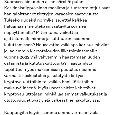
Suomessakin uuden asian äärellä: pulan.
Keskinäisriippuvainen maailma ja tuotantoketjut ovat
hankaloittaneet tiettyjen varaosien saatavuutta.
Tuleeko uudeksi normiksi se, ettei kaikkea
haluamaamme olekaan saatavilla sormea
näpäyttämällä? Miten tämä vaikuttaa
ajattelumalleihimme ja suhtautumiseemme
kuluttamiseen? Nousevatko vaikkapa korjauskahvilat
ja laajemmin kiertotalouden liiketoimintamallit
vuonna 2022 yhä vahvemmin haastamaan uuden
ostamista ja kulutuskulttuuria? Haastamista
tapahtuu myös maksamisen puolella: näemme
varmasti keskustelua ja kehitystä liittyen
kryptovaluuttoihin tai vaikka henkilötietoihin
maksuvälineenä. Myös useat valtiot kehittävät
kryptovaluuttojaan, minkä laajemmat vaikutukset ja
ulottuvuudet ovat vielä vaikeasti ennakoitavissa.
Kaupungilla käydessämme emme varmaan vielä