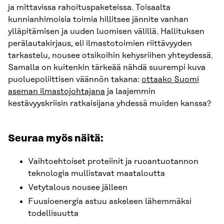
ja mittavissa rahoituspaketeissa. Toisaalta
kunnianhimoisia toimia hillitsee jännite vanhan
ylläpitämisen ja uuden luomisen välillä. Hallituksen
perälautakirjaus, eli ilmastotoimien riittävyyden
tarkastelu, nousee otsikoihin kehysriihen yhteydessä.
Samalla on kuitenkin tärkeää nähdä suurempi kuva
puoluepoliittisen väännön takana:
ottaako Suomi
aseman ilmastojohtajana
ja laajemmin
kestävyyskriisin ratkaisijana yhdessä muiden kanssa?
Seuraa myös näitä:
Vaihtoehtoiset proteiinit ja ruoantuotannon
teknologia mullistavat maataloutta
Vetytalous nousee jälleen
Fuusioenergia astuu askeleen lähemmäksi
todellisuutta