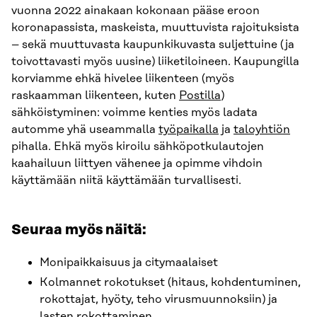
vuonna 2022 ainakaan kokonaan pääse eroon
koronapassista, maskeista, muuttuvista rajoituksista
– sekä muuttuvasta kaupunkikuvasta suljettuine (ja
toivottavasti myös uusine) liiketiloineen. Kaupungilla
korviamme ehkä hivelee liikenteen (myös
raskaamman liikenteen, kuten
Postilla
)
sähköistyminen: voimme kenties myös ladata
automme yhä useammalla
työpaikalla
ja
taloyhtiön
pihalla. Ehkä myös kiroilu sähköpotkulautojen
kaahailuun liittyen vähenee ja opimme vihdoin
käyttämään niitä käyttämään turvallisesti.
Seuraa myös näitä:
Monipaikkaisuus ja citymaalaiset
Kolmannet rokotukset (hitaus, kohdentuminen,
rokottajat, hyöty, teho virusmuunnoksiin) ja
lasten rokottaminen