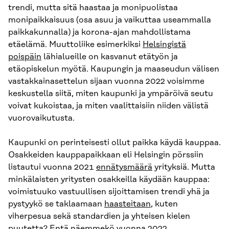
trendi, mutta sitä haastaa ja monipuolistaa
monipaikkaisuus (osa asuu ja vaikuttaa useammalla
paikkakunnalla) ja korona-ajan mahdollistama
etäelämä. Muuttoliike esimerkiksi
Helsingistä
poispäin
lähialueille on kasvanut etätyön ja
etäopiskelun myötä. Kaupungin ja maaseudun välisen
vastakkainasettelun sijaan vuonna 2022 voisimme
keskustella siitä, miten kaupunki ja ympäröivä seutu
voivat kukoistaa, ja miten vaalittaisiin niiden välistä
vuorovaikutusta.
Kaupunki on perinteisesti ollut paikka käydä kauppaa.
Osakkeiden kauppapaikkaan eli Helsingin pörssiin
listautui vuonna 2021
ennätysmäärä
yrityksiä. Mutta
minkälaisten yritysten osakkeilla käydään kauppaa:
voimistuuko vastuullisen sijoittamisen trendi yhä ja
pystyykö se taklaamaan
haasteitaan
, kuten
viherpesua sekä standardien ja yhteisen kielen
puutetta? Entä näemmekö vuonna 2022