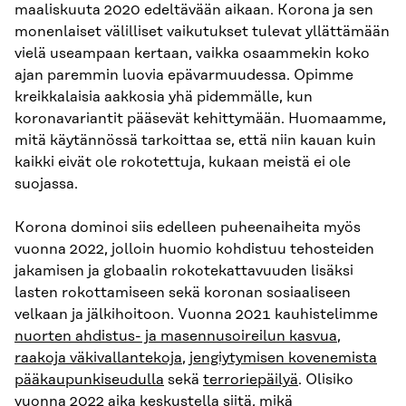
maaliskuuta 2020 edeltävään aikaan. Korona ja sen
monenlaiset välilliset vaikutukset tulevat yllättämään
vielä useampaan kertaan, vaikka osaammekin koko
ajan paremmin luovia epävarmuudessa. Opimme
kreikkalaisia aakkosia yhä pidemmälle, kun
koronavariantit pääsevät kehittymään. Huomaamme,
mitä käytännössä tarkoittaa se, että niin kauan kuin
kaikki eivät ole rokotettuja, kukaan meistä ei ole
suojassa.
Korona dominoi siis edelleen puheenaiheita myös
vuonna 2022, jolloin huomio kohdistuu tehosteiden
jakamisen ja globaalin rokotekattavuuden lisäksi
lasten rokottamiseen sekä koronan sosiaaliseen
velkaan ja jälkihoitoon. Vuonna 2021 kauhistelimme
nuorten ahdistus- ja masennusoireilun kasvua
,
raakoja väkivallantekoja
,
jengiytymisen kovenemista
pääkaupunkiseudulla
sekä
terroriepäilyä
. Olisiko
vuonna 2022 aika keskustella siitä, mikä