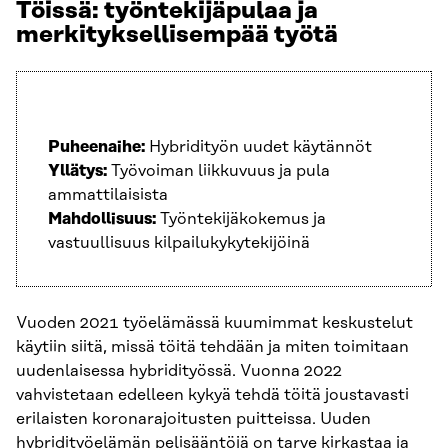
Töissä: työntekijäpulaa ja
merkityksellisempää työtä
Puheenaihe:
Hybridityön uudet käytännöt
Yllätys:
Työvoiman liikkuvuus ja pula
ammattilaisista
Mahdollisuus:
Työntekijäkokemus ja
vastuullisuus kilpailukykytekijöinä
Vuoden 2021 työelämässä kuumimmat keskustelut
käytiin siitä, missä töitä tehdään ja miten toimitaan
uudenlaisessa hybridityössä. Vuonna 2022
vahvistetaan edelleen kykyä tehdä töitä joustavasti
erilaisten koronarajoitusten puitteissa. Uuden
hybridityöelämän pelisääntöjä on tarve kirkastaa ja