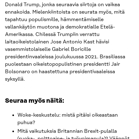
Donald Trump, jonka seuraavia siirtoja on vaikea
ennakoida. Mielenkiintoista on seurata myös, mitä
tapahtuu populismille, hämmentämiselle
vallankäytön muotona ja demokratialle Etelä-
Amerikassa. Chilessä Trumpiin verrattu
laitaoikeistolainen Jose Antonio Kast hävisi
vasemmistolaiselle Gabriel Boricille
presidentinvaaleissa joulukuussa 2021. Brasiliassa
puolestaan oikeistopopulistinen presidentti Jair
Bolsonaro on haastettuna presidentivaaleissa
syksyllä.
Seuraa myös näitä:
Woke-keskustelu: mistä pitäisi oikeastaan
puhua?
Mitä vaikutuksia Britannian Brexit-pulalla
(ruoka-, polttoaine- ja työvoimapula)? Väännöt