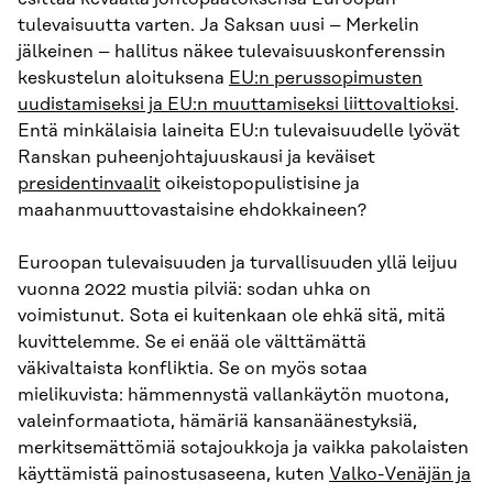
tulevaisuutta varten. Ja Saksan uusi – Merkelin
jälkeinen – hallitus näkee tulevaisuuskonferenssin
keskustelun aloituksena
EU:n perussopimusten
uudistamiseksi ja EU:n muuttamiseksi liittovaltioksi
.
Entä minkälaisia laineita EU:n tulevaisuudelle lyövät
Ranskan puheenjohtajuuskausi ja keväiset
presidentinvaalit
oikeistopopulistisine ja
maahanmuuttovastaisine ehdokkaineen?
Euroopan tulevaisuuden ja turvallisuuden yllä leijuu
vuonna 2022 mustia pilviä: sodan uhka on
voimistunut. Sota ei kuitenkaan ole ehkä sitä, mitä
kuvittelemme. Se ei enää ole välttämättä
väkivaltaista konfliktia. Se on myös sotaa
mielikuvista: hämmennystä vallankäytön muotona,
valeinformaatiota, hämäriä kansanäänestyksiä,
merkitsemättömiä sotajoukkoja ja vaikka pakolaisten
käyttämistä painostusaseena, kuten
Valko-Venäjän ja