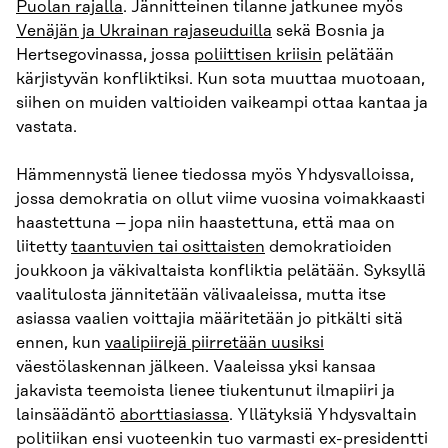
Puolan rajalla
. Jännitteinen tilanne jatkunee myös
Venäjän ja Ukrainan rajaseuduilla
sekä Bosnia ja
Hertsegovinassa, jossa
poliittisen kriisin
pelätään
kärjistyvän konfliktiksi. Kun sota muuttaa muotoaan,
siihen on muiden valtioiden vaikeampi ottaa kantaa ja
vastata.
Hämmennystä lienee tiedossa myös Yhdysvalloissa,
jossa demokratia on ollut viime vuosina voimakkaasti
haastettuna – jopa niin haastettuna, että maa on
liitetty
taantuvien tai osittaisten
demokratioiden
joukkoon ja väkivaltaista konfliktia pelätään. Syksyllä
vaalitulosta jännitetään välivaaleissa, mutta itse
asiassa vaalien voittajia määritetään jo pitkälti sitä
ennen, kun
vaalipiirejä piirretään uusiksi
väestölaskennan jälkeen. Vaaleissa yksi kansaa
jakavista teemoista lienee tiukentunut ilmapiiri ja
lainsäädäntö
aborttiasiassa
. Yllätyksiä Yhdysvaltain
politiikan ensi vuoteenkin tuo varmasti ex-presidentti