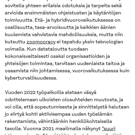
sovitella yhteen erilaisia odotuksia ja tarpeita sekä
arvioida ensimmäisten ohjeistusten ja käytäntöjen
toimivuutta. Etä- ja hybridivuorovaikutuksessa on
osallisuutta, tasa-arvoisuutta ja kaikkien äänien
kuulemista vahvistavia mahdollisuuksia, mutta niin
kutsuttu
zoomocracy
ei tapahdu yksin teknologian
voimalla. Kun datataloutta tuodaan
kokonaisvaltaisesti osaksi organisaatioiden ja
yhteisöjen toimintaa, tarvitaan uudenlaista taitoa ja
osaamista niin johtamisessa, vuorovaikutuksessa kuin
kyberturvallisuudessa.
Vuoden 2022 työpaikoilla aletaan väsyä
odottelemaan ulkoisten olosuhteiden muutosta, ja
voi olla, että sopeutumisesta ja sinnittelystä halutaan
jo siirtyä kohti aktiivisempaa uuden työelämän
rakentamista, vähintäänkin henkilökohtaisella
tasolla. Vuonna 2021 maailmalla näkynyt
“suuri