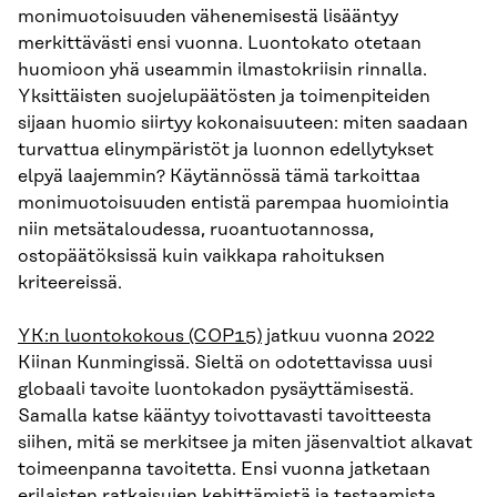
monimuotoisuuden vähenemisestä lisääntyy
merkittävästi ensi vuonna. Luontokato otetaan
huomioon yhä useammin ilmastokriisin rinnalla.
Yksittäisten suojelupäätösten ja toimenpiteiden
sijaan huomio siirtyy kokonaisuuteen: miten saadaan
turvattua elinympäristöt ja luonnon edellytykset
elpyä laajemmin? Käytännössä tämä tarkoittaa
monimuotoisuuden entistä parempaa huomiointia
niin metsätaloudessa, ruoantuotannossa,
ostopäätöksissä kuin vaikkapa rahoituksen
kriteereissä.
YK:n luontokokous (COP15)
jatkuu vuonna 2022
Kiinan Kunmingissä. Sieltä on odotettavissa uusi
globaali tavoite luontokadon pysäyttämisestä.
Samalla katse kääntyy toivottavasti tavoitteesta
siihen, mitä se merkitsee ja miten jäsenvaltiot alkavat
toimeenpanna tavoitetta. Ensi vuonna jatketaan
erilaisten ratkaisujen kehittämistä ja testaamista