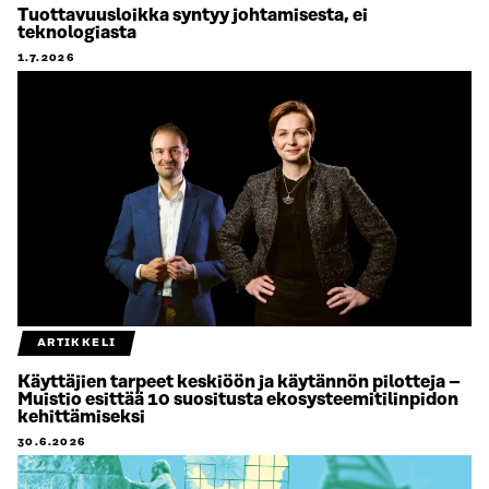
Tuottavuusloikka syntyy johtamisesta, ei
teknologiasta
1.7.2026
ARTIKKELI
Käyttäjien tarpeet keskiöön ja käytännön pilotteja –
Muistio esittää 10 suositusta ekosysteemitilinpidon
kehittämiseksi
30.6.2026