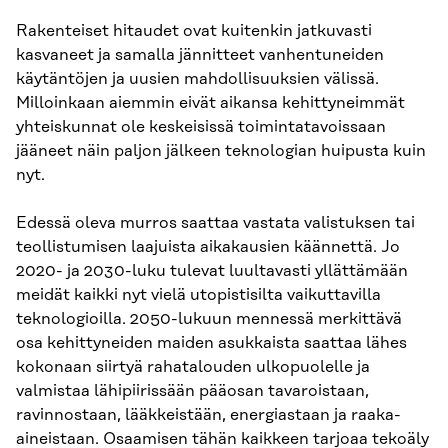
Rakenteiset hitaudet ovat kuitenkin jatkuvasti
kasvaneet ja samalla jännitteet vanhentuneiden
käytäntöjen ja uusien mahdollisuuksien välissä.
Milloinkaan aiemmin eivät aikansa kehittyneimmät
yhteiskunnat ole keskeisissä toimintatavoissaan
jääneet näin paljon jälkeen teknologian huipusta kuin
nyt.
Edessä oleva murros saattaa vastata valistuksen tai
teollistumisen laajuista aikakausien käännettä. Jo
2020- ja 2030-luku tulevat luultavasti yllättämään
meidät kaikki nyt vielä utopistisilta vaikuttavilla
teknologioilla. 2050-lukuun mennessä merkittävä
osa kehittyneiden maiden asukkaista saattaa lähes
kokonaan siirtyä rahatalouden ulkopuolelle ja
valmistaa lähipiirissään pääosan tavaroistaan,
ravinnostaan, lääkkeistään, energiastaan ja raaka-
aineistaan. Osaamisen tähän kaikkeen tarjoaa tekoäly