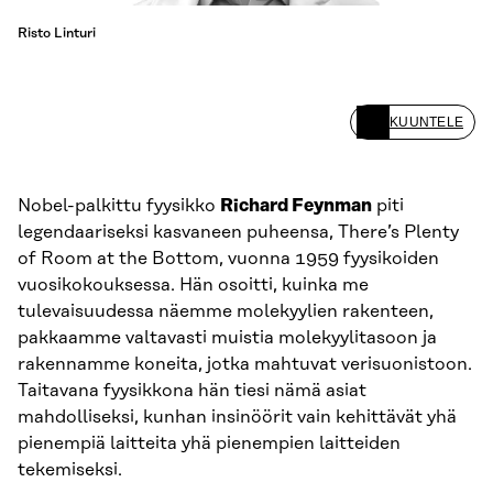
Risto Linturi
KUUNTELE
Nobel-palkittu fyysikko
Richard Feynman
piti
legendaariseksi kasvaneen puheensa, There’s Plenty
of Room at the Bottom, vuonna 1959 fyysikoiden
vuosikokouksessa. Hän osoitti, kuinka me
tulevaisuudessa näemme molekyylien rakenteen,
pakkaamme valtavasti muistia molekyylitasoon ja
rakennamme koneita, jotka mahtuvat verisuonistoon.
Taitavana fyysikkona hän tiesi nämä asiat
mahdolliseksi, kunhan insinöörit vain kehittävät yhä
pienempiä laitteita yhä pienempien laitteiden
tekemiseksi.