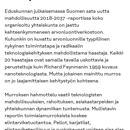
Eduskunnan julkaisemassa Suomen sata uutta
mahdollisuutta 2018-2037 -raportissa koko
organisoitu yhteiskunta on jaettu
kahteenkymmeneen arvonluontiverkostoon.
Kuhunkin on kuvattu arvonluonnille tyypillinen
nykyinen toimintatapa ja radikaalin
teknologiakehityksen mahdollistama haastaja. Kaikki
20 haastajaa ovat samalla tavalla uskottavia ja
perusteltuja kuin Richard Feynmanin 1959 kuvaus
nanoteknologiasta. Mutta jokainen mainittu murros
on jo laajamittaisen kehitystyön kohteena.
Murroksen hahmottelu vaatii teknologisten
mahdollisuuksien, rahoituksen, asiakastarpeiden ja
yhteiskunnan dynamiikan tuntemusta. Mullistavin
raportin toimialamurroksista koskee
elintarviketuotantoa. Pellot, karjatilat,
elintarviketeollisuus ja ruokakaupat voidaan ajaa alas,