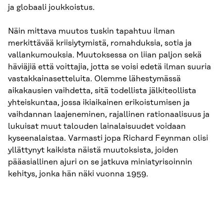
ja globaali joukkoistus.
Näin mittava muutos tuskin tapahtuu ilman
merkittävää kriisiytymistä, romahduksia, sotia ja
vallankumouksia. Muutoksessa on liian paljon sekä
häviäjiä että voittajia, jotta se voisi edetä ilman suuria
vastakkainasetteluita. Olemme lähestymässä
aikakausien vaihdetta, sitä todellista jälkiteollista
yhteiskuntaa, jossa ikiaikainen erikoistumisen ja
vaihdannan laajeneminen, rajallinen rationaalisuus ja
lukuisat muut talouden lainalaisuudet voidaan
kyseenalaistaa. Varmasti jopa Richard Feynman olisi
yllättynyt kaikista näistä muutoksista, joiden
pääasiallinen ajuri on se jatkuva miniatyrisoinnin
kehitys, jonka hän näki vuonna 1959.