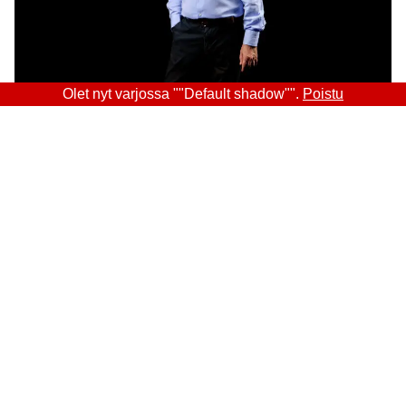
Olet nyt varjossa ""Default shadow"".
Poistu
Sitra
OSOITE
Itämerenkatu 11-13, PL 160,
00181 Helsinki
Saapumisohjeet
Y-TUNNUS
0202132-3