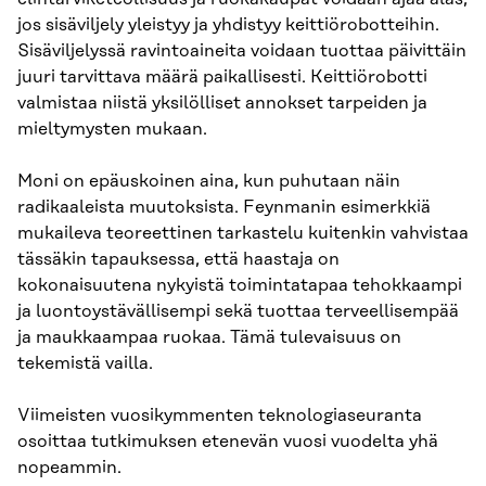
jos sisäviljely yleistyy ja yhdistyy keittiörobotteihin.
Sisäviljelyssä ravintoaineita voidaan tuottaa päivittäin
juuri tarvittava määrä paikallisesti. Keittiörobotti
valmistaa niistä yksilölliset annokset tarpeiden ja
mieltymysten mukaan.
Moni on epäuskoinen aina, kun puhutaan näin
radikaaleista muutoksista. Feynmanin esimerkkiä
mukaileva teoreettinen tarkastelu kuitenkin vahvistaa
tässäkin tapauksessa, että haastaja on
kokonaisuutena nykyistä toimintatapaa tehokkaampi
ja luontoystävällisempi sekä tuottaa terveellisempää
ja maukkaampaa ruokaa. Tämä tulevaisuus on
tekemistä vailla.
Viimeisten vuosikymmenten teknologiaseuranta
osoittaa tutkimuksen etenevän vuosi vuodelta yhä
nopeammin.