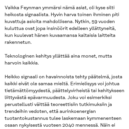
Vaikka Feynman ymmärsi nämä asiat, oli kyse silti
heikosta signaalista. Hyvin harva toinen ihminen piti
kuvattuja asioita mahdollisena. Nytkin, 59 vuoden
kuluttua ovat jopa insinöörit edelleen yllättyneitä,
kun kuulevat hänen kuvaamansa kaltaisia laitteita
rakennetun.
Teknologinen kehitys yllättää aina monet, mutta
harvoin kaikkia.
Heikko signaali on havainnoista tehty päätelmä, josta
kaikki eivät ole samaa mieltä. Erimielisyys voi johtua
tietämättömyydestä, päättelyvirheistä tai kehitykseen
liittyvästä epävarmuudesta. Joku voi esimerkiksi
perustellusti väittää teoreettisiin tutkimuksiin ja
trendeihin vedoten, että aurinkoenergian
tuotantokustannus tulee laskemaan kymmenenteen
osaan nykyisestä vuoteen 2040 mennessä. Näin ei