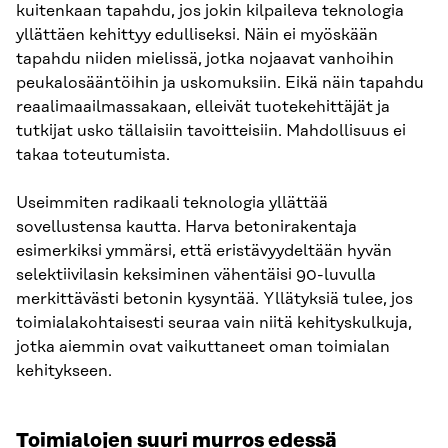
kuitenkaan tapahdu, jos jokin kilpaileva teknologia
yllättäen kehittyy edulliseksi. Näin ei myöskään
tapahdu niiden mielissä, jotka nojaavat vanhoihin
peukalosääntöihin ja uskomuksiin. Eikä näin tapahdu
reaalimaailmassakaan, elleivät tuotekehittäjät ja
tutkijat usko tällaisiin tavoitteisiin. Mahdollisuus ei
takaa toteutumista.
Useimmiten radikaali teknologia yllättää
sovellustensa kautta. Harva betonirakentaja
esimerkiksi ymmärsi, että eristävyydeltään hyvän
selektiivilasin keksiminen vähentäisi 90-luvulla
merkittävästi betonin kysyntää. Yllätyksiä tulee, jos
toimialakohtaisesti seuraa vain niitä kehityskulkuja,
jotka aiemmin ovat vaikuttaneet oman toimialan
kehitykseen.
Toimialojen suuri murros edessä