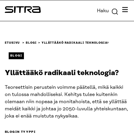
Siirry
Valik
Haku
suoraan
Sitra
sisältöön
↓
ETUSIVU
BLOGI
YLLÄTTÄÄKÖ RADIKAALI TEKNOLOGIA?
BLOGI
Yllättääkö radikaali teknologia?
Teoreettisin perustein voimme päätellä, mikä kaikki
on tulossa mahdolliseksi. Kehitys tulee kuitenkin
olemaan niin nopeaa ja monitahoista, että se yllättää
meidät kaikki ja johtaa jo 2050-luvulla yhteiskuntaan,
joka ei enää muistuta nykyaikaa.
BLOGIN TYYPPI