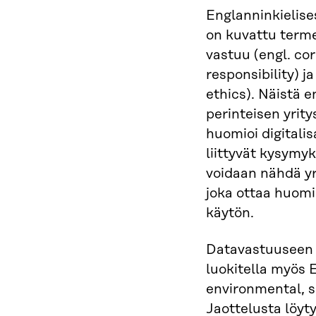
Englanninkielise
on kuvattu termei
vastuu (engl. cor
responsibility) j
ethics). Näistä e
perinteisen yrit
huomioi digitali
liittyvät kysymy
voidaan nähdä y
joka ottaa huomi
käytön.
Datavastuuseen l
luokitella myös 
environmental, s
Jaottelusta löyt