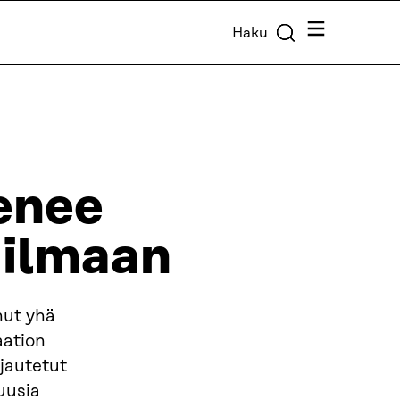
Valikko
Haku
jenee
ailmaan
ut yhä
aation
ajautetut
uusia