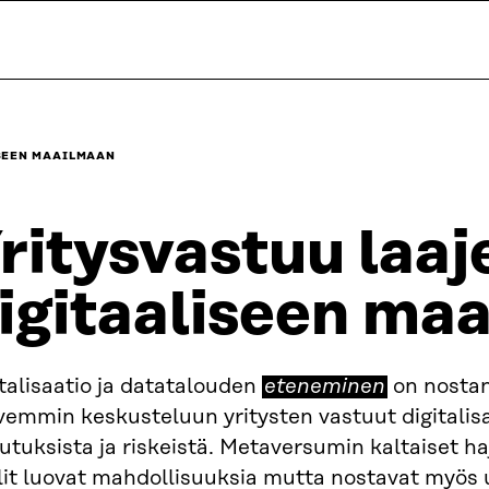
SEEN MAAILMAAN
ritysvastuu laa
igitaaliseen ma
talisaatio ja datatalouden
eteneminen
on nostan
vemmin keskusteluun yritysten vastuut digitalis
utuksista ja riskeistä. Metaversumin kaltaiset h
lit luovat mahdollisuuksia mutta nostavat myös 