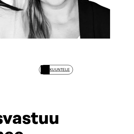
KUUNTELE
svastuu