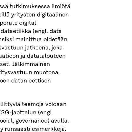
ssä tutkimuksessa ilmiötä
llä yritysten digitaalinen
porate digital
a dataetiikka (engl. data
nsiksi mainittua pidetään
ysvastuun jatkeena, joka
saatioon ja datatalouteen
kset. Jälkimmäinen
ritysvastuun muotona,
oon datan eettisen
iittyviä teemoja voidaan
ESG-jaottelun (engl.
ocial, governance) avulla.
yy runsaasti esimerkkejä.