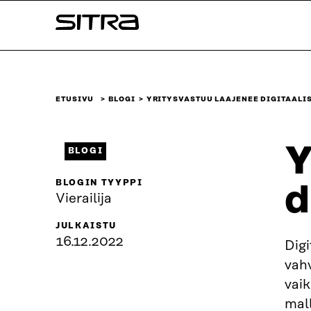
Siirry
Sitra
suoraan
sisältöön
↓
ETUSIVU
BLOGI
YRITYSVASTUU LAAJENEE DIGITAALI
Y
BLOGI
BLOGIN TYYPPI
d
Vierailija
JULKAISTU
16.12.2022
Digi
vah
vaik
mal