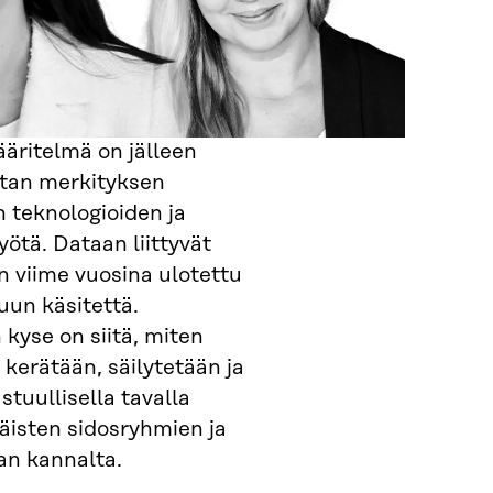
äritelmä on jälleen
tan merkityksen
 teknologioiden ja
yötä. Dataan liittyvät
 viime vuosina ulotettu
uun käsitettä.
 kyse on siitä, miten
 kerätään, säilytetään ja
tuullisella tavalla
täisten sidosryhmien ja
an kannalta.