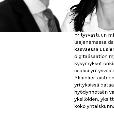
Yritysvastuun mä
laajenemassa da
kasvaessa uusien
digitalisaation m
kysymykset onkin
osaksi yritysvast
Yksinkertaistaen
yrityksissä dataa
hyödynnetään vas
yksilöiden, yksit
koko yhteiskunn