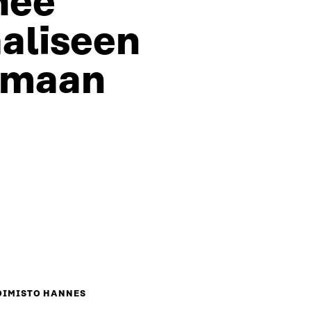
nee
aaliseen
lmaan
OIMISTO HANNES