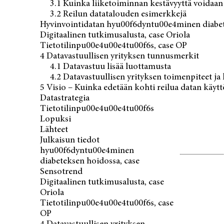
resurssina
3.1 Kuinka liiketoiminnan kestävyyttä voidaan
2.2 Datan jakaminen vastuullisena
3.2 Reilun datatalouden esimerkkejä
Hyvinvointidatan hyu00f6dyntu00e4minen diabet
tekona
Digitaalinen tutkimusalusta, case Oriola
2.3 Datan hyödyntämisen
Tietotilinpu00e4u00e4tu00f6s, case OP
ympäristövaikutusten arviointi
3 Kohti nykyistä eettisempää datan
4 Datavastuullisen yrityksen tunnusmerkit
käyttöä ja liiketoimintaa
4.1 Datavastuu lisää luottamusta
3.1 Kuinka liiketoiminnan
4.2 Datavastuullisen yrityksen toimenpiteet ja
5 Visio – Kuinka edetään kohti reilua datan käytt
kestävyyttä voidaan edistää reilun
Datastrategia
datan käytön näkökulmasta –
Tietotilinpu00e4u00e4tu00f6s
Kolme teesiä
Lopuksi
3.2 Reilun datatalouden
Lähteet
esimerkkejä
Hyvinvointidatan
Julkaisun tiedot
hyu00f6dyntu00e4minen
diabeteksen hoidossa, case
Sensotrend
Digitaalinen tutkimusalusta, case
Oriola
Tietotilinpu00e4u00e4tu00f6s, case
OP