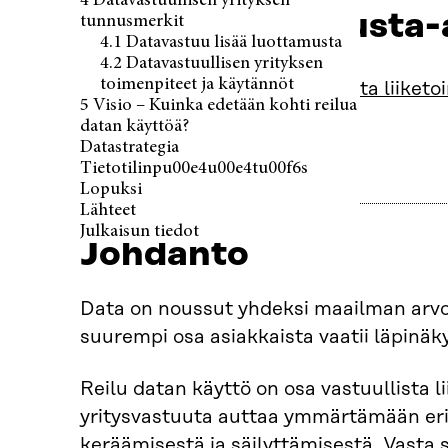
4 Datavastuullisen yrityksen
Tutustu tausta-
tunnusmerkit
4.1 Datavastuu lisää luottamusta
4.2 Datavastuullisen yrityksen
toimenpiteet ja käytännöt
Data osana vastuullista liiket
5 Visio – Kuinka edetään kohti reilua
datan käyttöä?
Datastrategia
Tietotilinpu00e4u00e4tu00f6s
Lopuksi
Lähteet
Julkaisun tiedot
Johdanto
Data on noussut yhdeksi maailman arvo
suurempi osa asiakkaista vaatii läpinäk
Reilu datan käyttö on osa vastuullista l
yritysvastuuta auttaa ymmärtämään eril
keräämisestä ja säilyttämisestä. Vasta 