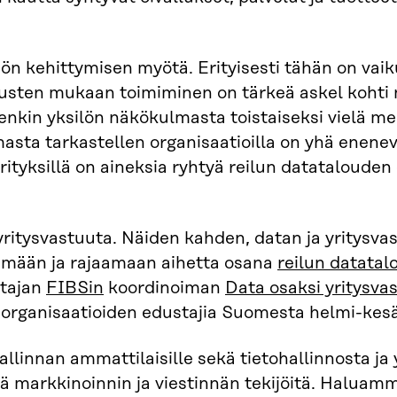
nön kehittymisen myötä. Erityisesti tähän on vaik
sten mukaan toimiminen on tärkeä askel kohti
nkin yksilön näkökulmasta toistaiseksi vielä mel
ta tarkastellen organisaatioilla on yhä enenevä
tyksillä on aineksia ryhtyä reilun datatalouden e
 yritysvastuuta. Näiden kahden, datan ja yritysva
lemään ja rajaamaan aihetta osana
reilun datata
ttajan
FIBSin
koordinoiman
Data osaksi yritysva
rin organisaatioiden edustajia Suomesta helmi-ke
hallinnan ammattilaisille sekä tietohallinnosta ja
ekä markkinoinnin ja viestinnän tekijöitä. Haluam