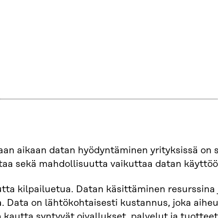
an aikaan datan hyödyntäminen yrityksissä on s
ataa sekä mahdollisuutta vaikuttaa datan käyttöö
utta kilpailuetua. Datan käsittäminen resurssina 
. Data on lähtökohtaisesti kustannus, joka aihe
kautta syntyvät oivallukset, palvelut ja tuotteet