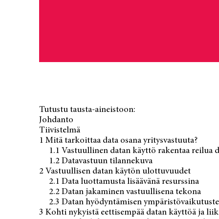
Tutustu tausta-aineistoon:
Tutustu tausta-aineistoon:
Johdanto
Johdanto
Tiivistelmä
Tiivistelmä
1 Mitä tarkoittaa data osana
1 Mitä tarkoittaa data osana yritysvastuuta?
yritysvastuuta?
1.1 Vastuullinen datan käyttö rakentaa reilua 
1.1 Vastuullinen datan käyttö
1.2 Datavastuun tilannekuva
2 Vastuullisen datan käytön ulottuvuudet
rakentaa reilua datataloutta
1.2 Datavastuun tilannekuva
2.1 Data luottamusta lisäävänä resurssina
2 Vastuullisen datan käytön
2.2 Datan jakaminen vastuullisena tekona
ulottuvuudet
2.3 Datan hyödyntämisen ympäristövaikutusten
3 Kohti nykyistä eettisempää datan käyttöä ja lii
2.1 Data luottamusta lisäävänä