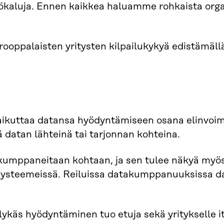
 työkaluja. Ennen kaikkea haluamme rohkaista org
ooppalaisten yritysten kilpailukykyä edistämäll
ikuttaa datansa hyödyntämiseen osana elinvoimai
ä datan lähteinä tai tarjonnan kohteina.
että kumppaneitaan kohtaan, ja sen tulee näkyä my
steemeissä. Reiluissa datakumppanuuksissa dat
lykäs hyödyntäminen tuo etuja sekä yritykselle it