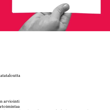
datataloutta
 arviointi
ketoimintaa