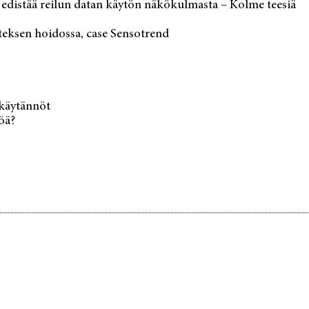
 edistää reilun datan käytön näkökulmasta – Kolme teesiä
eksen hoidossa, case Sensotrend
 käytännöt
öä?