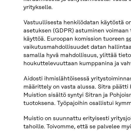
yritykselle.
Vastuullisesta henkilödatan käytöstä on
asetuksen (GDPR) astuminen voimaan t
käyttöä. Euroopan komission tuoreen
s
vaikutusmahdollisuudet datan hallintaa
samalla hyvä mahdollisuus, ylittää tieto
houkuttelevuuttaan kumppanina ja vahvi
Aidosti ihmislähtöisessä yritystoiminnas
määrittely on vasta alussa. Sitra päät
Muistion sisältö syntyi Sitran ja Pohjo
tuotoksena. Työpajoihin osallistui kymm
Muistio on suunnattu erityisesti yritysjo
tahoille. Toivomme, että se palvelee my