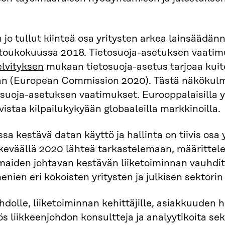
 jo tullut kiinteä osa yritysten arkea lainsäädän
oukokuussa 2018. Tietosuoja-asetuksen vaatimu
elvityksen
mukaan tietosuoja-asetus tarjoaa kuite
n (European Commission 2020). Tästä näkökulmas
suoja-asetuksen vaatimukset. Eurooppalaisilla yri
staa kilpailukykyään globaaleilla markkinoilla.
sa kestävä datan käyttö ja hallinta on tiivis osa
ti keväällä 2020 lähteä tarkastelemaan, määritte
ismaiden johtavan kestävän liiketoiminnan vauhdi
enien eri kokoisten yritysten ja julkisen sekto
hdolle, liiketoiminnan kehittäjille, asiakkuuden 
ös liikkeenjohdon konsultteja ja analyytikoita s