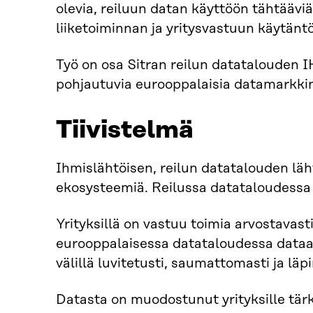
olevia, reiluun datan käyttöön tähtäävi
liiketoiminnan ja yritysvastuun käytäntö
Työ on osa Sitran reilun datatalouden 
pohjautuvia eurooppalaisia datamarkkin
Tiivistelmä
Ihmislähtöisen, reilun datatalouden läh
ekosysteemiä. Reilussa datataloudessa yk
Yrityksillä on vastuu toimia arvostavas
eurooppalaisessa datataloudessa dataa
välillä luvitetusti, saumattomasti ja lä
Datasta on muodostunut yrityksille tärke