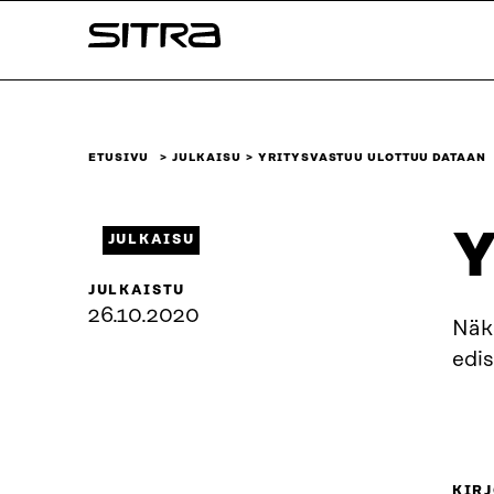
Siirry
Sitra
suoraan
sisältöön
↓
ETUSIVU
JULKAISU
YRITYSVASTUU ULOTTUU DATAAN
Y
JULKAISU
JULKAISTU
26.10.2020
Näk
edis
KIRJ