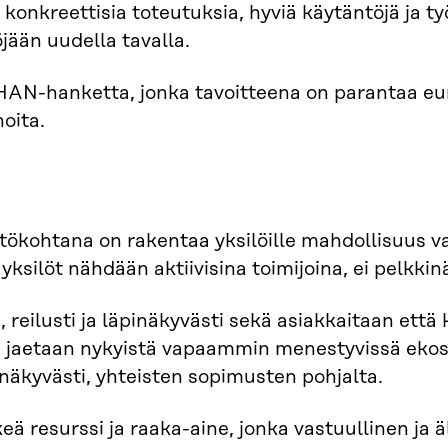
ä konkreettisia toteutuksia, hyviä käytäntöjä ja
jään uudella tavalla.
IHAN-hanketta, jonka tavoitteena on parantaa eur
oita.
tökohtana on rakentaa yksilöille mahdollisuus va
silöt nähdään aktiivisina toimijoina, ei pelkkin
ti, reilusti ja läpinäkyvästi sekä asiakkaitaan 
 jaetaan nykyistä vapaammin menestyvissä ekosy
pinäkyvästi, yhteisten sopimusten pohjalta.
ä resurssi ja raaka-aine, jonka vastuullinen ja ä