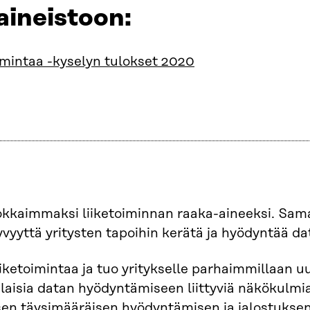
aineistoon:
oimintaa -kyselyn tulokset 2020
kkaimmaksi liiketoiminnan raaka-aineeksi. Sama
yvyyttä yritysten tapoihin kerätä ja hyödyntää d
iiketoimintaa ja tuo yritykselle parhaimmillaan u
aisia datan hyödyntämiseen liittyviä näkökulmia
sen täysimääräisen hyödyntämisen ja jalostuksen 