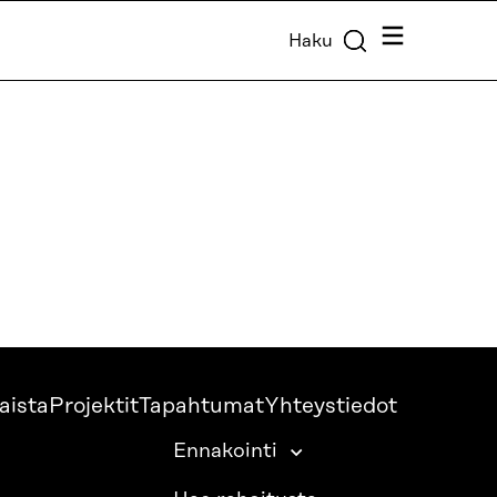
Valikko
Haku
aista
Projektit
Tapahtumat
Yhteystiedot
Ennakointi