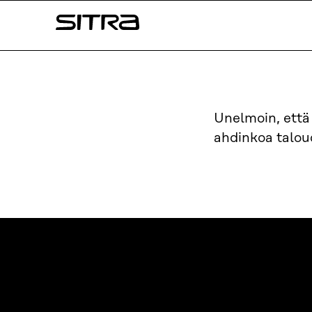
Siirry
Sitra
suoraan
sisältöön
↓
Unelmoin, ett
ahdinkoa taloud