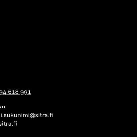
94 618 991
STI
i.sukunimi@sitra.fi
itra.fi