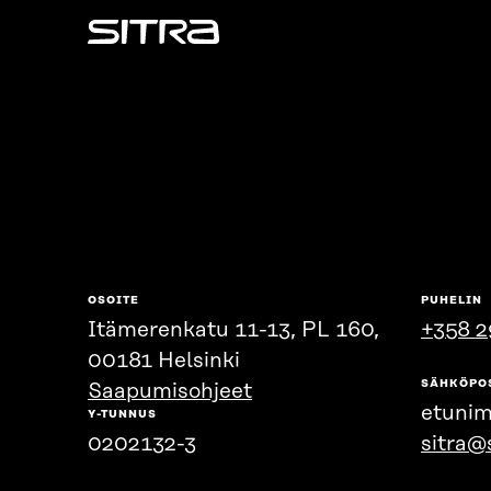
Sitra
OSOITE
PUHELIN
Itämerenkatu 11-13, PL 160,
+358 2
00181 Helsinki
SÄHKÖPO
Saapumisohjeet
etunim
Y-TUNNUS
0202132-3
sitra@s