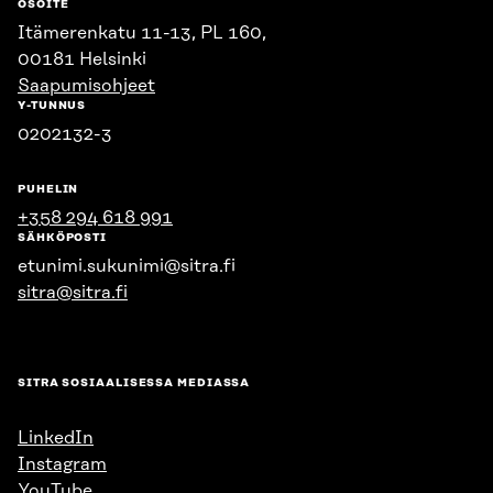
OSOITE
Itämerenkatu 11-13, PL 160,
00181 Helsinki
Saapumisohjeet
Y-TUNNUS
0202132-3
PUHELIN
+358 294 618 991
SÄHKÖPOSTI
etunimi.sukunimi@sitra.fi
sitra@sitra.fi
SITRA SOSIAALISESSA MEDIASSA
LinkedIn
Instagram
YouTube