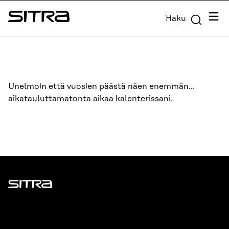
Siirry
Valik
Haku
suoraan
Sitra
sisältöön
↓
Unelmoin että vuosien päästä näen enemmän…
aikatauluttamatonta aikaa kalenterissani.
Sitra