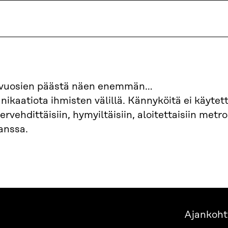
 vuosien päästä näen enemmän…
kaatiota ihmisten välillä. Kännyköitä ei käytettä
 tervehdittäisiin, hymyiltäisiin, aloitettaisiin met
anssa.
Ajankoht