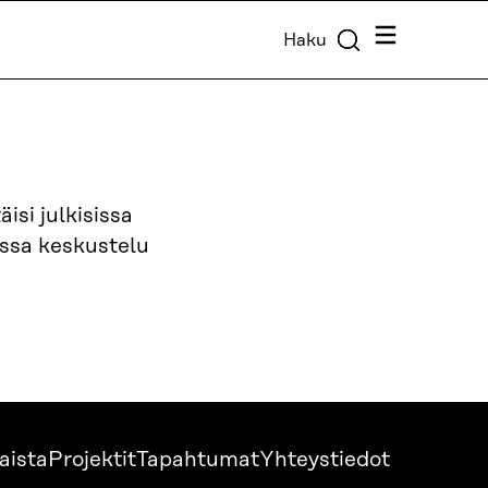
Valikko
Haku
isi julkisissa
rossa keskustelu
aista
Projektit
Tapahtumat
Yhteystiedot