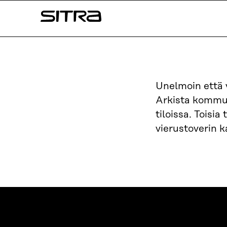
Siirry
Sitra
suoraan
sisältöön
↓
Unelmoin että
Arkista kommuni
tiloissa. Toisia
vierustoverin k