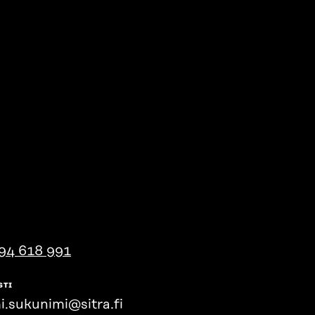
94 618 991
STI
i.sukunimi@sitra.fi