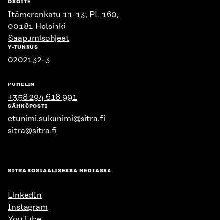
OSOITE
Itämerenkatu 11-13, PL 160,
00181 Helsinki
Saapumisohjeet
Y-TUNNUS
0202132-3
PUHELIN
+358 294 618 991
SÄHKÖPOSTI
etunimi.sukunimi@sitra.fi
sitra@sitra.fi
SITRA SOSIAALISESSA MEDIASSA
LinkedIn
Instagram
YouTube