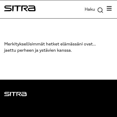
Siirry
Valik
Haku
suoraan
Sitra
sisältöön
↓
Merkityksellisimmät hetket elämässäni ovat…
jaettu perheen ja ystävien kanssa.
Sitra