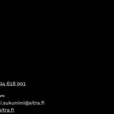
94 618 991
STI
i.sukunimi@sitra.fi
itra.fi