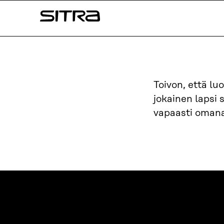
Siirry
Sitra
suoraan
sisältöön
↓
Toivon, että l
jokainen lapsi 
vapaasti omana