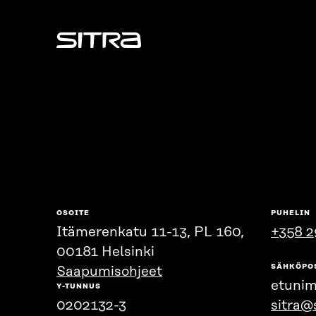
Sitra
OSOITE
PUHELIN
Itämerenkatu 11-13, PL 160,
+358 2
00181 Helsinki
SÄHKÖPO
Saapumisohjeet
etunim
Y-TUNNUS
0202132-3
sitra@s