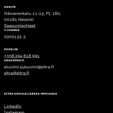
OSOITE
Itämerenkatu 11-13, PL 160,
00181 Helsinki
Saapumisohjeet
Y-TUNNUS
0202132-3
PUHELIN
+358 294 618 991
SÄHKÖPOSTI
etunimi.sukunimi@sitra.fi
sitra@sitra.fi
SITRA SOSIAALISESSA MEDIASSA
LinkedIn
Instagram