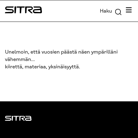
Siirry
Valik
Haku
suoraan
Sitra
sisältöön
↓
Unelmoin, että vuosien päästä näen ympärilläni
vähemmän…
kiirettä, materiaa, yksinäisyyttä.
Sitra