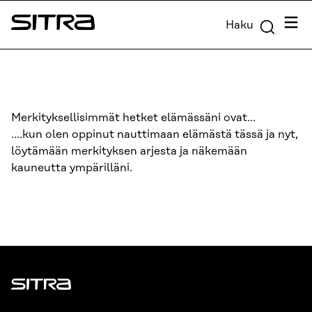
Siirry
Valik
Haku
suoraan
Sitra
sisältöön
↓
Merkityksellisimmät hetket elämässäni ovat…
….kun olen oppinut nauttimaan elämästä tässä ja nyt,
löytämään merkityksen arjesta ja näkemään
kauneutta ympärilläni.
Sitra