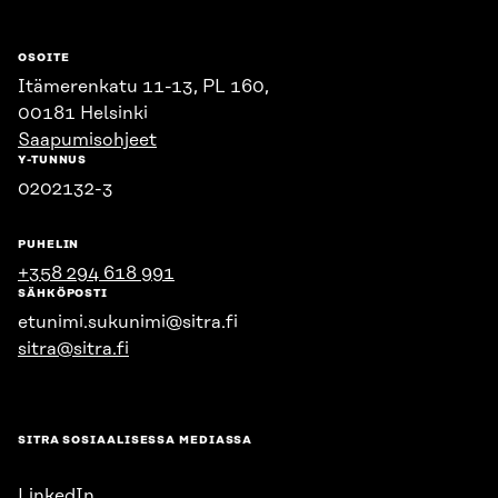
OSOITE
Itämerenkatu 11-13, PL 160,
00181 Helsinki
Saapumisohjeet
Y-TUNNUS
0202132-3
PUHELIN
+358 294 618 991
SÄHKÖPOSTI
etunimi.sukunimi@sitra.fi
sitra@sitra.fi
SITRA SOSIAALISESSA MEDIASSA
LinkedIn