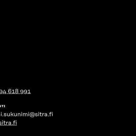
94 618 991
STI
i.sukunimi@sitra.fi
itra.fi