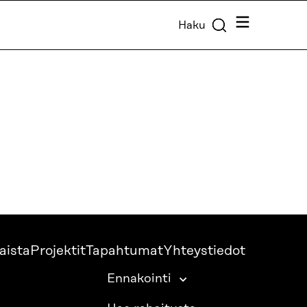
Valikko
Haku
aista
Projektit
Tapahtumat
Yhteystiedot
Ennakointi