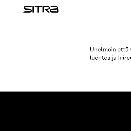
Siirry
Sitra
suoraan
sisältöön
↓
Unelmoin että
luontoa ja kiir