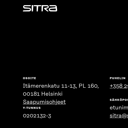
Sitra
OSOITE
PUHELIN
Itämerenkatu 11-13, PL 160,
+358 2
00181 Helsinki
SÄHKÖPO
Saapumisohjeet
etunim
Y-TUNNUS
0202132-3
sitra@s