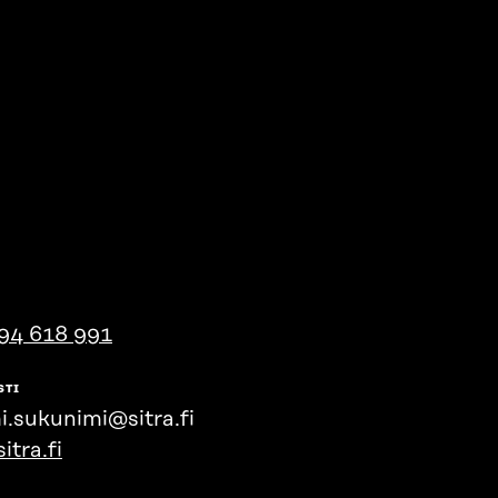
94 618 991
STI
i.sukunimi@sitra.fi
itra.fi