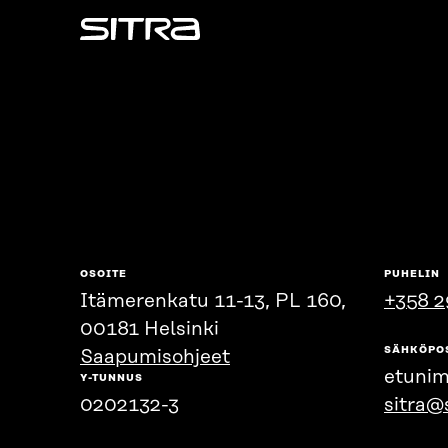
Sitra
OSOITE
PUHELIN
Itämerenkatu 11-13, PL 160,
+358 2
00181 Helsinki
SÄHKÖPO
Saapumisohjeet
etunim
Y-TUNNUS
0202132-3
sitra@s