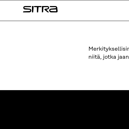
Siirry
Sitra
suoraan
sisältöön
↓
Merkityksellis
niitä, jotka ja