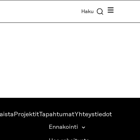
Valikko
Haku
aista
Projektit
Tapahtumat
Yhteystiedot
Ennakointi