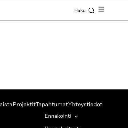
Valikko
Haku
aista
Projektit
Tapahtumat
Yhteystiedot
Ennakointi