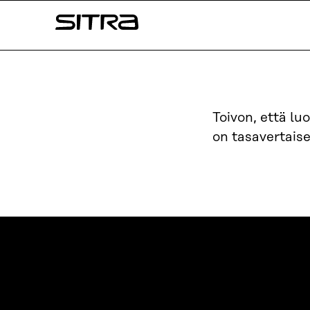
Siirry
Sitra
suoraan
sisältöön
↓
Toivon, että l
on tasavertais