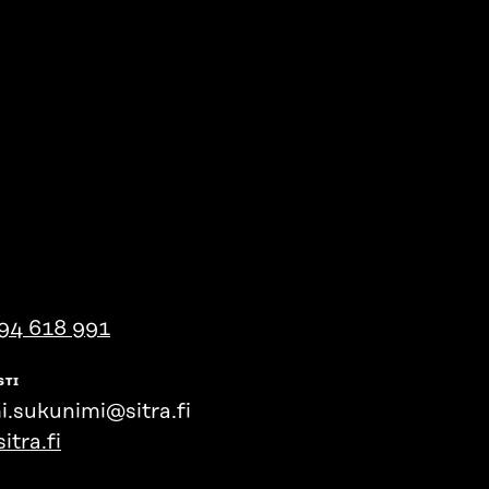
94 618 991
STI
i.sukunimi@sitra.fi
itra.fi