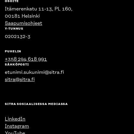
OSOITE
Itämerenkatu 11-13, PL 160,
00181 Helsinki
Saapumisohjeet
Y-TUNNUS
0202132-3
PUHELIN
+358 294 618 991
SÄHKÖPOSTI
etunimi.sukunimi@sitra.fi
sitra@sitra.fi
SITRA SOSIAALISESSA MEDIASSA
LinkedIn
Instagram
YouTube