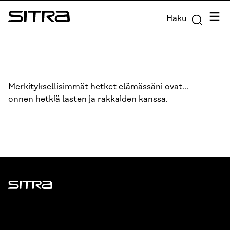
Siirry
Valik
Haku
suoraan
Sitra
sisältöön
↓
Merkityksellisimmät hetket elämässäni ovat…
onnen hetkiä lasten ja rakkaiden kanssa.
Sitra