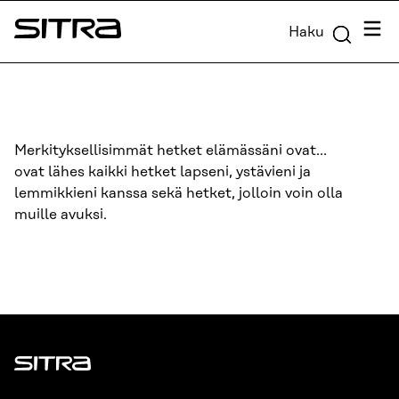
Siirry
Valik
Haku
suoraan
Sitra
sisältöön
↓
Merkityksellisimmät hetket elämässäni ovat…
ovat lähes kaikki hetket lapseni, ystävieni ja
lemmikkieni kanssa sekä hetket, jolloin voin olla
muille avuksi.
Sitra