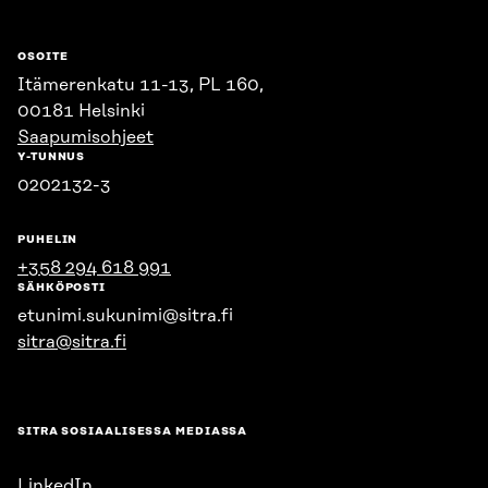
OSOITE
Itämerenkatu 11-13, PL 160,
00181 Helsinki
Saapumisohjeet
Y-TUNNUS
0202132-3
PUHELIN
+358 294 618 991
SÄHKÖPOSTI
etunimi.sukunimi@sitra.fi
sitra@sitra.fi
SITRA SOSIAALISESSA MEDIASSA
LinkedIn