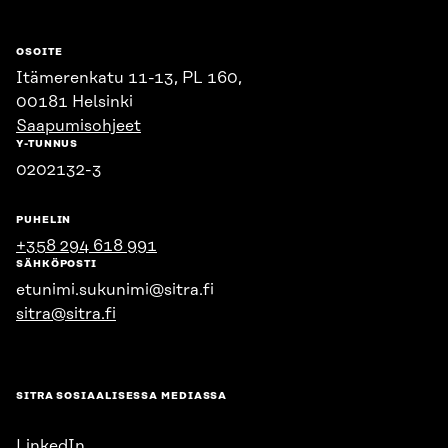
OSOITE
Itämerenkatu 11-13, PL 160,
00181 Helsinki
Saapumisohjeet
Y-TUNNUS
0202132-3
PUHELIN
+358 294 618 991
SÄHKÖPOSTI
etunimi.sukunimi@sitra.fi
sitra@sitra.fi
SITRA SOSIAALISESSA MEDIASSA
LinkedIn