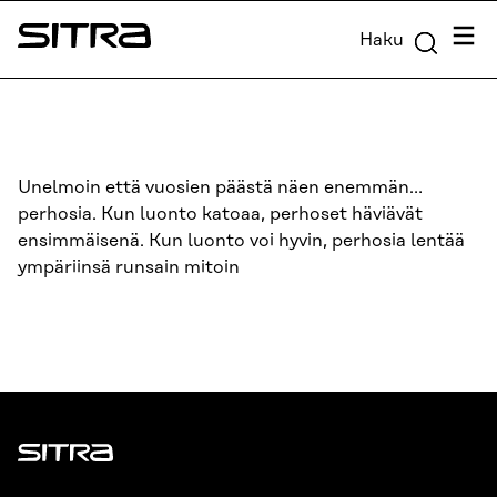
Siirry
Valik
Haku
suoraan
Sitra
sisältöön
↓
Unelmoin että vuosien päästä näen enemmän…
perhosia. Kun luonto katoaa, perhoset häviävät
ensimmäisenä. Kun luonto voi hyvin, perhosia lentää
ympäriinsä runsain mitoin
Sitra