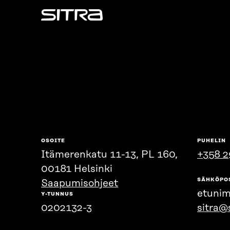
Sitra
OSOITE
PUHELIN
Itämerenkatu 11-13, PL 160,
+358 2
00181 Helsinki
SÄHKÖPO
Saapumisohjeet
etunim
Y-TUNNUS
0202132-3
sitra@s