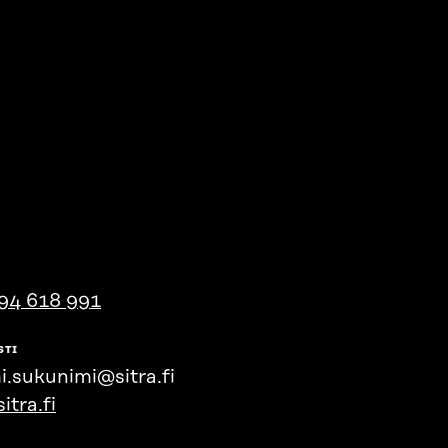
94 618 991
STI
i.sukunimi@sitra.fi
itra.fi