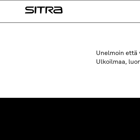
Siirry
Sitra
suoraan
sisältöön
↓
Unelmoin että
Ulkoilmaa, luon