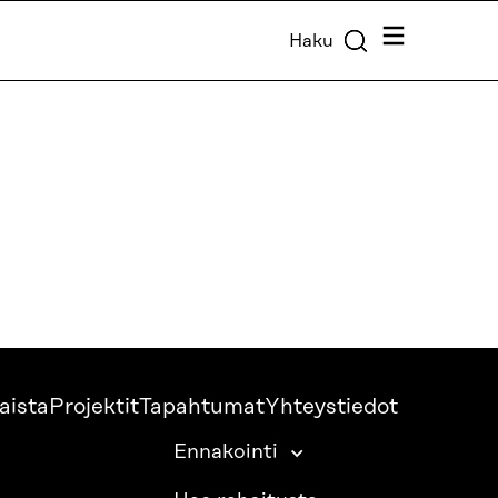
Valikko
Haku
aista
Projektit
Tapahtumat
Yhteystiedot
Ennakointi