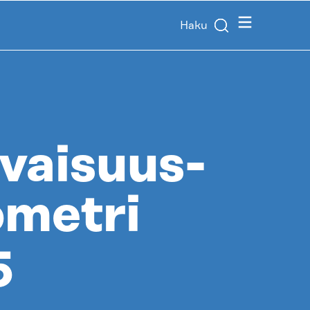
Valikko
Haku
vaisuus­
ometri
5