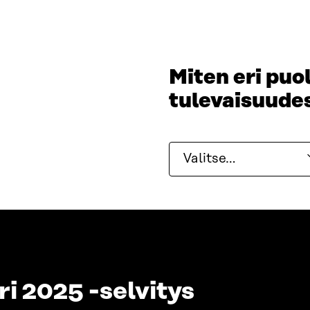
Miten eri puo
tulevaisuude
Valitse…
i 2025 -selvitys