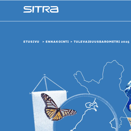
Siirry
Sitra
suoraan
sisältöön
↓
ETUSIVU
ENNAKOINTI
TULEVAISUUS­BAROMETRI 2025