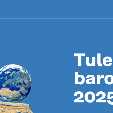
Tule
bar
202