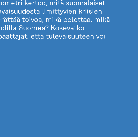
ometri kertoo, mitä suomalaiset
evaisuudesta limittyvien kriisien
erättää toivoa, mikä pelottaa, mikä
uolilla Suomea? Kokevatko
päättäjät, että tulevaisuuteen voi