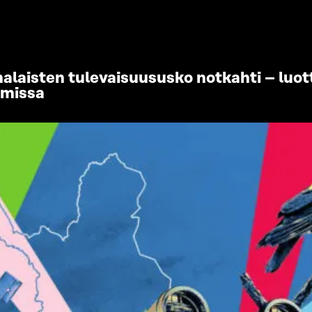
laisten tulevaisuususko notkahti – luot
imissa