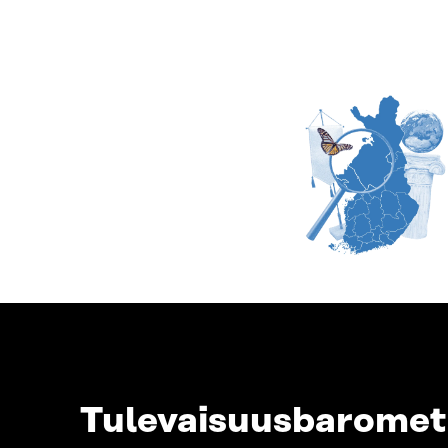
Tulevaisuusbarometr