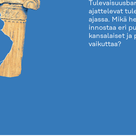
Tulevaisuusbar
ajattelevat tul
ajassa. Mikä h
innostaa eri p
kansalaiset ja 
vaikuttaa?