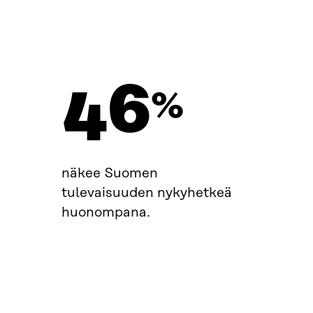
46
%
näkee Suomen
tulevaisuuden nykyhetkeä
huonompana.