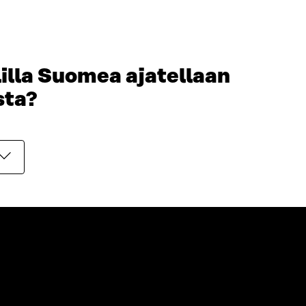
lilla Suomea ajatellaan
sta?