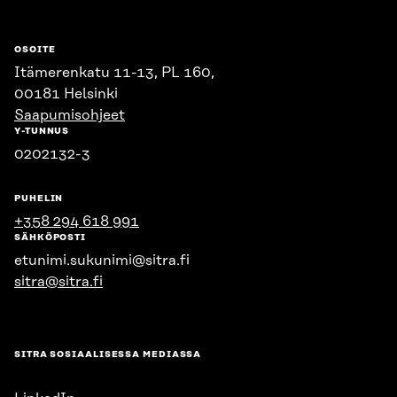
OSOITE
Itämerenkatu 11-13, PL 160,
00181 Helsinki
Saapumisohjeet
Y-TUNNUS
0202132-3
PUHELIN
+358 294 618 991
SÄHKÖPOSTI
etunimi.sukunimi@sitra.fi
sitra@sitra.fi
SITRA SOSIAALISESSA MEDIASSA