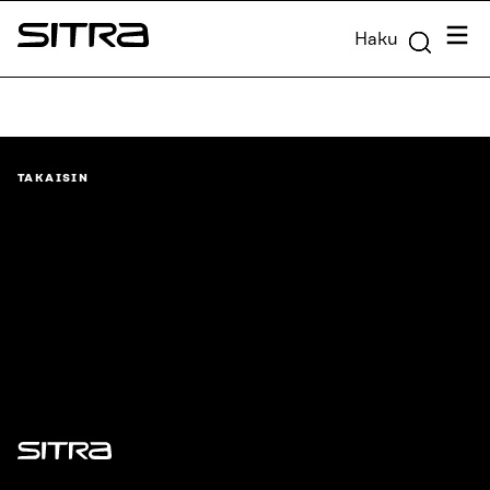
Siirry
Valik
Haku
suoraan
Sitra
sisältöön
↓
TAKAISIN
Sitra