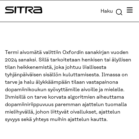
Siirry
Valik
Haku
suoraan
Sitra
sisältöön
↓
Termi aivomätä valittiin Oxfordin sanakirjan vuoden
2024 sanaksi. Sillä tarkoitetaan henkisen tai älyllisen
tilan heikkenemistä, joka johtuu liiallisesta
tyhjänpäiväisen sisällön kuluttamisesta. Ilmassa on
tarve ja halu älykkäämpään tilaan vastapainona
dopamiinikoukun syövyttämille aivoille ja mielelle.
Ihmisillä on tarve korvata algoritmien aiheuttama
dopamiiniriippuvuus paremman ajattelun tuomalla
mielihyvällä, johon liittyvät oivallukset, ajattelun
syvyys sekä yhteys muihin ajattelun kautta.